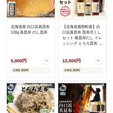
北海道産 白口浜真昆布
【北海道鹿部町産】白
130g 真昆布 のし昆布
口浜真昆布 昆布尽くし
セット 根昆布だし ドレ
ッシング とろろ昆布 真
昆布
5,000円
12,000円
北海道 鹿部町
北海道 鹿部町