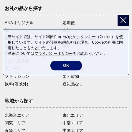
お礼の品から探す
ANAオリジナル
定期便
酒
肉類
当サイトでは、サイト利便性向上のため、クッキー（Cookie）を使
加工食品
旅行・宿泊・体験
用しています。サイトの閲覧を継続された場合、Cookieの利用に同
魚介類
麺類
意したことものといたします。
日用品・雑貨
野菜
詳細については
プライバシーポリシー
をお読みください。
パン・菓子類
電化製品
OK
フルーツ
卵・乳製品
ファッション
米・穀物
飲料(酒以外)
返礼品なし
地域から探す
北海道エリア
東北エリア
関東エリア
中部エリア
近畿エリア
中国エリア