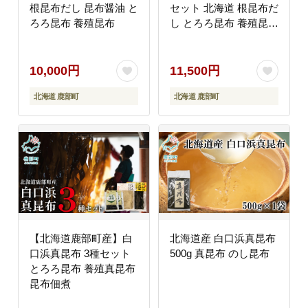
根昆布だし 昆布醤油 と
セット 北海道 根昆布だ
ろろ昆布 養殖昆布
し とろろ昆布 養殖昆布
ドレッシング 豆腐専用
道の駅しかべ オリジナ
ル商品
10,000円
11,500円
北海道 鹿部町
北海道 鹿部町
【北海道鹿部町産】白
北海道産 白口浜真昆布
口浜真昆布 3種セット
500g 真昆布 のし昆布
とろろ昆布 養殖真昆布
昆布佃煮