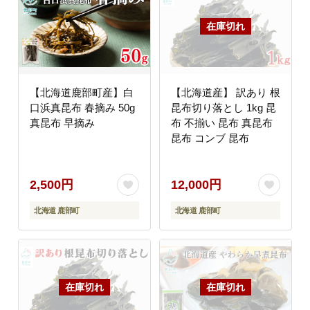
【北海道鹿部町産】白
【北海道産】 訳あり 根
口浜真昆布 春摘み 50g
昆布切り落とし 1kg 昆
真昆布 早摘み
布 不揃い 昆布 真昆布
昆布 コンブ 昆布
2,500円
12,000円
北海道 鹿部町
北海道 鹿部町