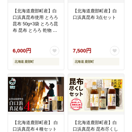
【北海道鹿部町産】白
【北海道鹿部町産】白
口浜真昆布使用 とろろ
口浜真昆布 3点セット
昆布 50g×3袋 とろろ昆
布 昆布 とろろ 乾物 お
にぎり とろろ 味噌汁
汁物 とろろ
6,000円
7,500円
北海道 鹿部町
北海道 鹿部町
【北海道鹿部町産】 白
【北海道鹿部町産】白
口浜真昆布４種セット
口浜真昆布 昆布尽くし