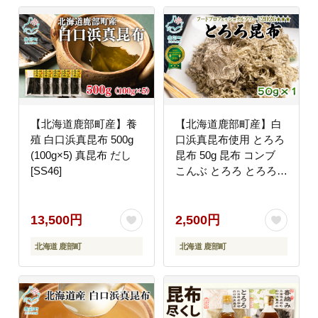
【北海道鹿部町産】養
【北海道鹿部町産】白
殖 白口浜真昆布 500g
口浜真昆布使用 とろろ
(100g×5) 真昆布 だし
昆布 50g 昆布 コンブ
[SS46]
こんぶ とろろ とろろ昆
布
13,500円
2,500円
北海道 鹿部町
北海道 鹿部町