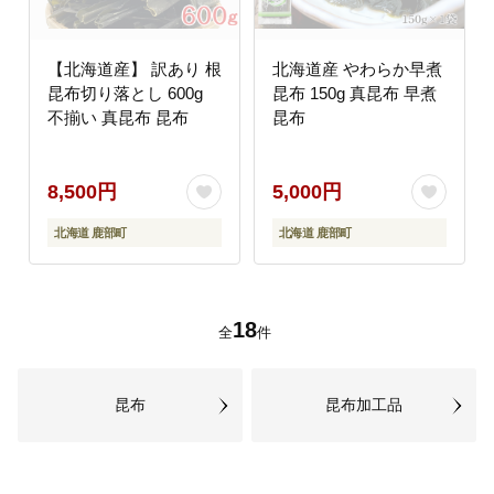
【北海道産】 訳あり 根
北海道産 やわらか早煮
昆布切り落とし 600g
昆布 150g 真昆布 早煮
不揃い 真昆布 昆布
昆布
8,500円
5,000円
北海道 鹿部町
北海道 鹿部町
18
全
件
昆布
昆布加工品