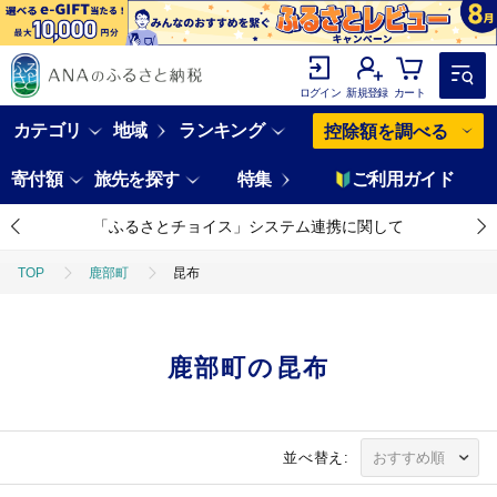
ログイン
新規登録
カート
カテゴリ
地域
ランキング
控除額を調べる
寄付額
旅先を探す
特集
ご利用ガイド
「ふるさとチョイス」システム連携に関して
TOP
鹿部町
昆布
鹿部町の昆布
並べ替え: