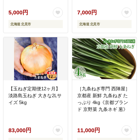
ねぎ生産量日本一 北見市
ット ふるさと納税 北見市
)【148-0002-2026】
)【148-0015-2026】
5,000円
7,000円
北海道 北見市
北海道 北見市
【玉ねぎ定期便12ヶ月】
［九条ねぎ専門 西陣屋］
淡路島玉ねぎ 大きな2Lサ
京都産 新鮮 九条ねぎ た
イズ 5kg
っぷり 4kg《京都ブラン
ド 京野菜 九条ネギ 葱》
83,000円
11,000円