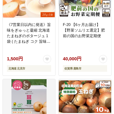
《7営業日以内に発送》旨
F-20 【6ヶ月お届け】
味をぎゅっと凝縮 北海道
【野菜ソムリエ選定】肥
たまねぎのポタージュ 1
前の国のお野菜定期便
袋 ( たまねぎ コク 旨味
全国１位 玉ねぎ生産地 た
まねぎポタージュ )【125-
0096】
1,500円
40,000円
北海道 北見市
佐賀県 鹿島市