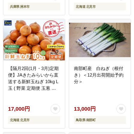
兵庫県 洲本市
北海道 北見市
【隔月2回(1月・3月)定期
南部町産 白ねぎ（根付
便】JAきたみらいから直
き）＜12月出荷開始予約
送する新鮮玉ねぎ 10kg L
分＞
玉 ( 野菜 定期便 玉葱 た
まねぎ 期間限定 )【999-
0007-2026】
17,000円
13,000円
北海道 北見市
鳥取県 南部町