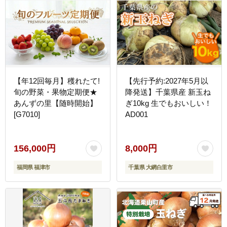
【年12回毎月】穫れたて!
【先行予約:2027年5月以
旬の野菜・果物定期便★
降発送】千葉県産 新玉ね
あんずの里【随時開始】
ぎ10kg 生でもおいしい！
[G7010]
AD001
156,000円
8,000円
福岡県 福津市
千葉県 大網白里市