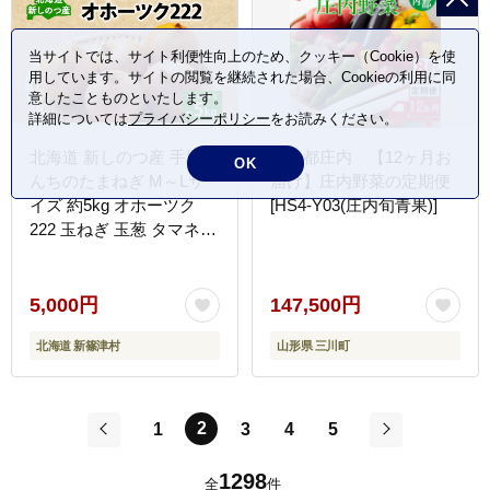
当サイトでは、サイト利便性向上のため、クッキー（Cookie）を使
用しています。サイトの閲覧を継続された場合、Cookieの利用に同
意したことものといたします。
詳細については
プライバシーポリシー
をお読みください。
北海道 新しのつ産 手塚さ
食の都庄内 【12ヶ月お
OK
んちのたまねぎ M～Lサ
届け】庄内野菜の定期便
イズ 約5kg オホーツク
[HS4-Y03(庄内旬青果)]
222 玉ねぎ 玉葱 タマネギ
オニオン スライス 旬 農
作物 野菜 サラダ みずみ
ずしい シャキシャキ 甘い
5,000円
147,500円
北海道産 産直 長期保存
北海道 新篠津村
山形県 三川町
送料無料
2
1
3
4
5
前
次
1298
全
件