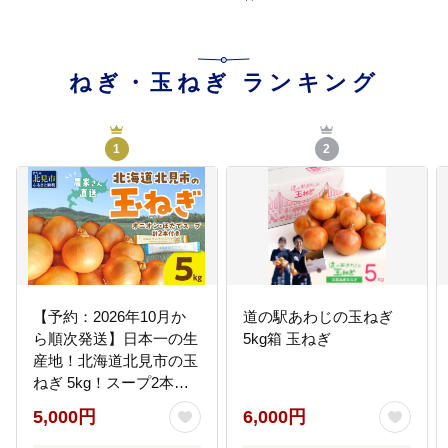
ねぎ・玉ねぎ
ランキング
1
2
【予約：2026年10月か
道の駅あわじの玉ねぎ
ら順次発送】日本一の生
5kg箱 玉ねぎ
産地！北海道北見市の玉
ねぎ 5kg！スープ2本付
き♪ ( 玉ねぎ 玉葱 たまね
5,000円
6,000円
ぎ タマネギ オニオン ス