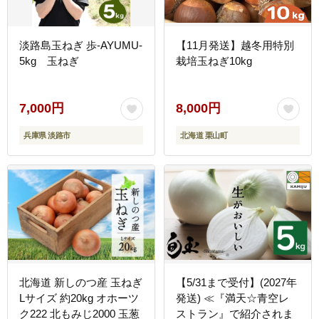
淡路島玉ねぎ 歩-AYUMU-
【11月発送】越冬用特別
5kg 玉ねぎ
栽培玉ねぎ10kg
7,000円
8,000円
兵庫県 淡路市
北海道 栗山町
北海道 新しのつ産 玉ねぎ
【5/31まで受付】(2027年
Lサイズ 約20kg オホーツ
発送) ≪『満天☆青空レ
ク222 北もみじ2000 玉葱
ストラン』で紹介されま