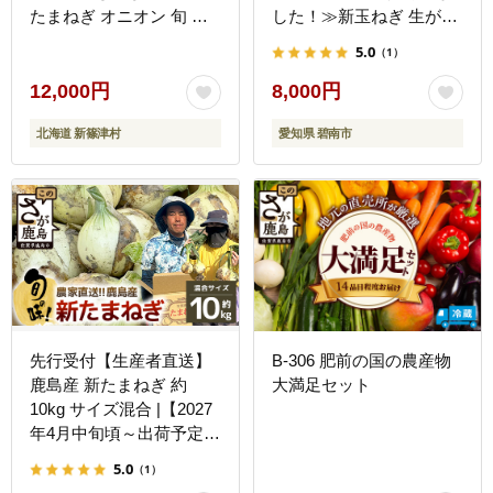
たまねぎ オニオン 旬 ス
した！≫新玉ねぎ 生がお
ープ サラダ 農作物 野菜
いしい 神重農産のブラン
5.0
（1）
冬野菜 根菜 常温 カレー
ド玉ねぎ「旬玉」5㎏ ブ
肉じゃが 大きい 5キロ 国
ランド玉ねぎ 玉ねぎ 国産
12,000円
8,000円
産 北海道産 長期保存
愛知県産 野菜 やさい 農
北海道 新篠津村
愛知県 碧南市
家直送 畑直送 旬 期間限
定 たまねぎ 旬 特産 高評
価 高リピート 人気 H105-
220
先行受付【生産者直送】
B-306 肥前の国の農産物
鹿島産 新たまねぎ 約
大満足セット
10kg サイズ混合 |【2027
年4月中旬頃～出荷予定】
AA-17
5.0
（1）