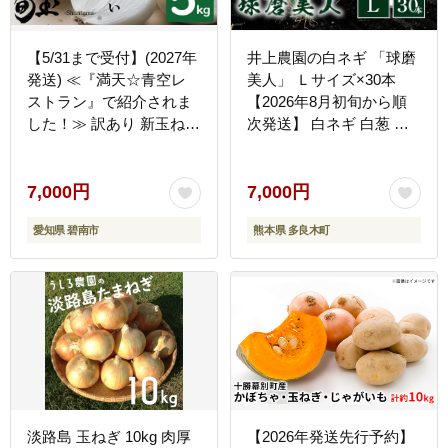
【5/31まで受付】(2027年
井上農園の白ネギ 「球磨
発送) ≪『満天☆青空レ
美人」 Ｌサイズ×30本
ストラン』で紹介されま
【2026年8月初旬から順
した！≫ 訳あり 新玉ねぎ
次発送】 白ネギ 白葱 ネ
生がおいしい 神重農産の
ギ 長ネギ 長葱 ねぎ 薬味
ブランド玉ねぎ「旬玉」
野菜 国産 114-0502
5kg ブランド玉ねぎ 玉ね
7,000円
7,000円
ぎ 国産 愛知県産 野菜 や
愛知県 碧南市
熊本県 多良木町
さい 農家直送 畑直送 旬
期間限定 たまねぎ 先行予
約 旬 特産 高評価 高リピ
ート 人気 H105-203
淡路島 玉ねぎ 10kg 肉厚
【2026年発送先行予約】