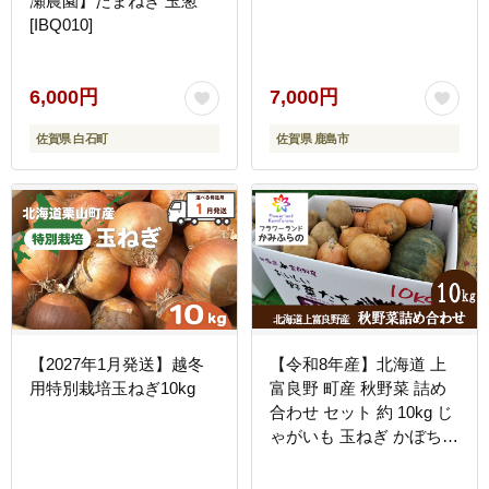
瀬農園】たまねぎ 玉葱
[IBQ010]
6,000円
7,000円
佐賀県 白石町
佐賀県 鹿島市
【2027年1月発送】越冬
【令和8年産】北海道 上
用特別栽培玉ねぎ10kg
富良野 町産 秋野菜 詰め
合わせ セット 約 10kg じ
ゃがいも 玉ねぎ かぼちゃ
産地直送 野菜 詰合せ