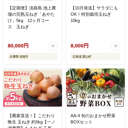
【定期便】淡路島 池上農
【10月発送】サラダにも
場の完熟玉ねぎ「あやた
OK！特別栽培玉ねぎ
け」5kg 12ヶ月コー
10kg
ス 玉ねぎ
80,000円
8,000円
兵庫県 淡路市
北海道 栗山町
【農家直送！】こだわり
AA-4 旬のおまかせ野菜
晩生 玉ねぎ 約5kg【一ノ
BOXセット