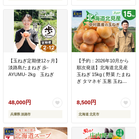
【玉ねぎ定期便12ヶ月】
【予約：2026年10月から
淡路島たまねぎ 歩-
順次発送】北海道北見産
AYUMU- 2kg 玉ねぎ
玉ねぎ 15kg ( 野菜 たまね
ぎ タマネギ 玉葱 玉ねぎ
甘い Lサイズ 15キロ 玉ね
ぎ生産量日本一 )【002-
0010-2026】
48,000円
8,500円
兵庫県 淡路市
北海道 北見市