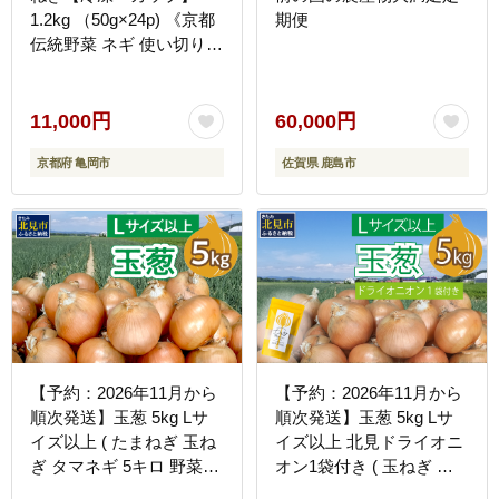
1.2kg （50g×24p) 《京都
期便
伝統野菜 ネギ 使い切り
小分け ミニ 紙カップ》
※離島への配送不可
11,000円
60,000円
京都府 亀岡市
佐賀県 鹿島市
【予約：2026年11月から
【予約：2026年11月から
順次発送】玉葱 5kg Lサ
順次発送】玉葱 5kg Lサ
イズ以上 ( たまねぎ 玉ね
イズ以上 北見ドライオニ
ぎ タマネギ 5キロ 野菜
オン1袋付き ( 玉ねぎ た
北海道産 ふるさと納税 玉
まねぎ ドライオニオン セ