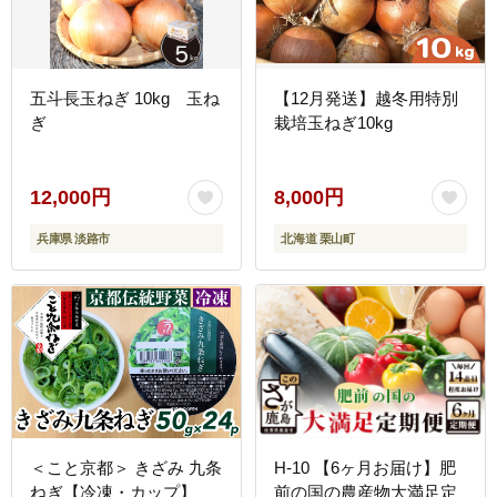
五斗長玉ねぎ 10kg 玉ね
【12月発送】越冬用特別
ぎ
栽培玉ねぎ10kg
12,000円
8,000円
兵庫県 淡路市
北海道 栗山町
＜こと京都＞ きざみ 九条
H-10 【6ヶ月お届け】肥
ねぎ【冷凍・カップ】
前の国の農産物大満足定