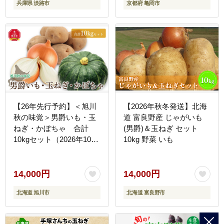
兵庫県 淡路市
京都府 亀岡市
【26年先行予約】＜旭川
【2026年秋冬発送】北海
秋の味覚＞男爵いも・玉
道 富良野産 じゃがいも
ねぎ・かぼちゃ 合計
(男爵)＆玉ねぎ セット
10kgセット（2026年10月
10kg 野菜 いも
上旬から発送開始）【 じ
ゃがいも 芋 玉葱 野菜 産
地直送 旬 お取り寄せ 詰
14,000円
14,000円
め合わせ 旭川市 北海道
北海道 旭川市
北海道 富良野市
】 _00402