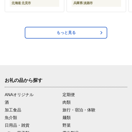
ープ 即席 料理 )【164-
北海道 北見市
兵庫県 淡路市
0006-2026】
もっと見る
お礼の品から探す
ANAオリジナル
定期便
酒
肉類
加工食品
旅行・宿泊・体験
魚介類
麺類
日用品・雑貨
野菜