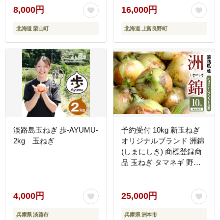
8,000円
16,000円
北海道 栗山町
北海道 上富良野町
淡路島玉ねぎ 歩-AYUMU-
予約受付 10kg 新玉ねぎ
2kg 玉ねぎ
オリジナルブランド 洲錦
(しまにしき) 商標登録商
品 玉ねぎ タマネギ 野菜
旬の野菜 季節の野菜 兵庫
県 洲本市 淡路島
4,000円
25,000円
兵庫県 淡路市
兵庫県 洲本市