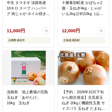
中生 タマネギ 淡路島産
十勝幕別町産 かぼちゃ2
10キロ スープ ハンバー
個・玉ねぎ4kg・じゃが
グ 肉じゃが ホイル焼き
いも2kg 計約10kg［山田
野菜 サラダ うしろ農園
敏明牧場］ 野菜 たまねぎ
淡路 洲本市
セット 詰合せ 旬の野菜
産地直送 北海道産
11,000円
12,000円
兵庫県 洲本市
北海道 幕別町
淡路島 池上農場の完熟
【予約：2026年10月下旬
玉ねぎ「あやたけ」
から順次発送】北見産玉
10kg 玉ねぎ
ねぎ 20kg ( 機能性玉葱 サ
イズバラ 玉ねぎ たまねぎ