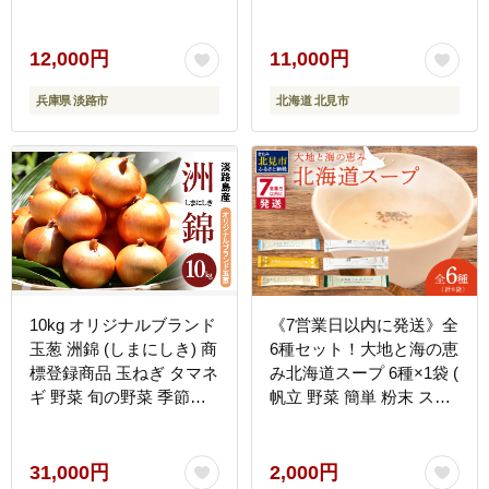
タマネギ 玉葱 オニオン
野菜 北海道 長期貯蔵 )
【133-0002-2026】
12,000円
11,000円
兵庫県 淡路市
北海道 北見市
10kg オリジナルブランド
《7営業日以内に発送》全
玉葱 洲錦 (しまにしき) 商
6種セット！大地と海の恵
標登録商品 玉ねぎ タマネ
み北海道スープ 6種×1袋 (
ギ 野菜 旬の野菜 季節の
帆立 野菜 簡単 粉末 スー
野菜 兵庫県 洲本市 淡路
プ )【125-0114】
島
31,000円
2,000円