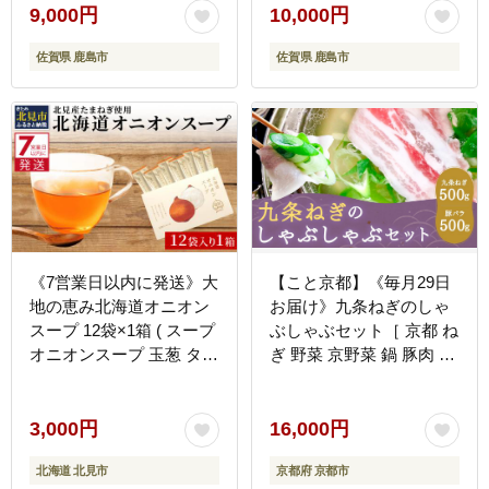
9,000円
10,000円
佐賀県 鹿島市
佐賀県 鹿島市
《7営業日以内に発送》大
【こと京都】《毎月29日
地の恵み北海道オニオン
お届け》九条ねぎのしゃ
スープ 12袋×1箱 ( スープ
ぶしゃぶセット［ 京都 ね
オニオンスープ 玉葱 タマ
ぎ 野菜 京野菜 鍋 豚肉 人
ネギ たまねぎ 即席 ふる
気 おすすめ グルメ ギフ
さと納税 )【125-0101】
ト プレゼント お取り寄せ
通販 送料無料 ふるさと納
3,000円
16,000円
税 ］
北海道 北見市
京都府 京都市