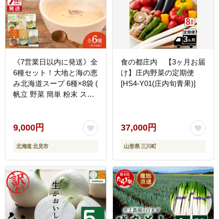
《7営業日以内に発送》全
食の都庄内 【3ヶ月お届
6種セット！大地と海の恵
け】庄内野菜の定期便
み北海道スープ 6種×8袋 (
[HS4-Y01(庄内旬青果)]
帆立 野菜 簡単 粉末 スー
プ )【125-0088】
9,000円
37,000円
北海道 北見市
山形県 三川町