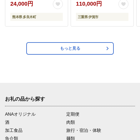
多良木町産 手作り 】
用【senk0015】
24,000円
110,000円
002-0067
熊本県 多良木町
三重県 伊賀市
もっと見る
お礼の品から探す
ANAオリジナル
定期便
酒
肉類
加工食品
旅行・宿泊・体験
魚介類
麺類