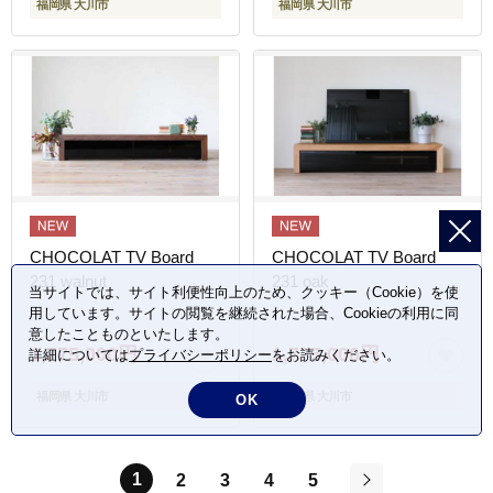
福岡県 大川市
福岡県 大川市
CHOCOLAT TV Board
CHOCOLAT TV Board
231 walnut
231 oak
当サイトでは、サイト利便性向上のため、クッキー（Cookie）を使
用しています。サイトの閲覧を継続された場合、Cookieの利用に同
意したことものといたします。
1,775,000円
1,775,000円
詳細については
プライバシーポリシー
をお読みください。
福岡県 大川市
福岡県 大川市
OK
1
2
3
4
5