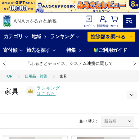
ログイン
新規登録
カート
カテゴリ
地域
ランキング
控除額を調べる
寄付額
旅先を探す
特集
ご利用ガイド
「ふるさとチョイス」システム連携に関して
TOP
日用品・雑貨
家具
ランキング
家具
はこちら
並べ替え: