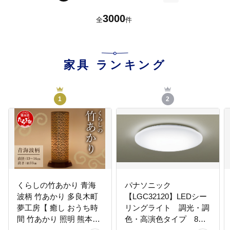
次
3000
全
件
家具
ランキング
1
2
くらしの竹あかり 青海
パナソニック
波柄 竹あかり 多良木町
【LGC32120】LEDシー
夢工房【 癒し おうち時
リングライト 調光・調
間 竹あかり 照明 熊本県
色・高演色タイプ 8畳