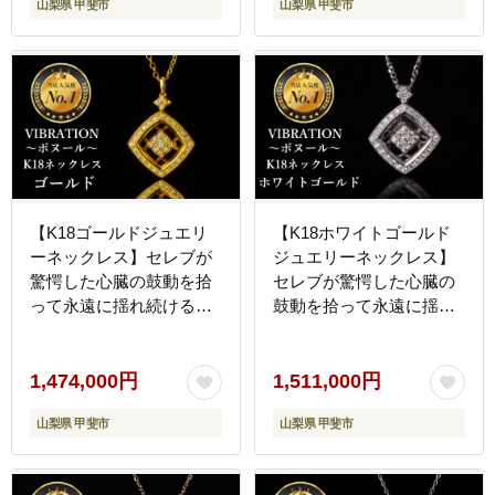
山梨県 甲斐市
山梨県 甲斐市
【K18ゴールドジュエリ
【K18ホワイトゴールド
ーネックレス】セレブが
ジュエリーネックレス】
驚愕した心臓の鼓動を拾
セレブが驚愕した心臓の
って永遠に揺れ続ける
鼓動を拾って永遠に揺れ
VIBRATION『ボヌール』
続けるVIBRATION『ボヌ
[CB-58]
ール』[CB-59]
1,474,000円
1,511,000円
山梨県 甲斐市
山梨県 甲斐市