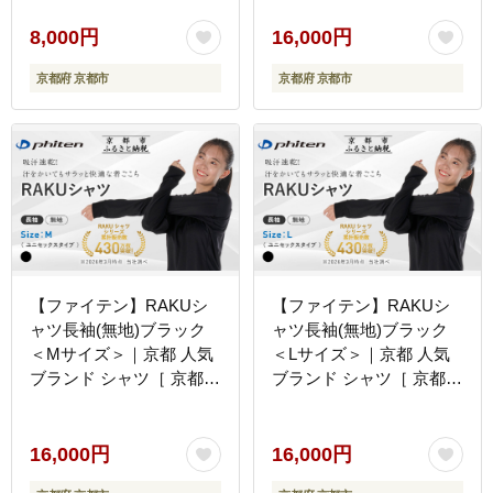
都 phiten スポーツソック
定番 人気 おすすめ シン
ス スポーツ靴下 テニスソ
プル ボディケア 健康 ス
8,000円
16,000円
ックス バレーソックス 滑
ポーツ ブランド トップス
京都府 京都市
京都府 京都市
り止め ランニング 男性用
ロンT 無地 お取り寄せ 通
ギフト プレゼント 人気
販 送料無料 ふるさと納税
おすすめ 健康 運動 日常
］
お取り寄せ 通販 送料無料
ふるさと納税 ］
【ファイテン】RAKUシ
【ファイテン】RAKUシ
ャツ長袖(無地)ブラック
ャツ長袖(無地)ブラック
＜Mサイズ＞｜京都 人気
＜Lサイズ＞｜京都 人気
ブランド シャツ［ 京都
ブランド シャツ［ 京都
phiten 吸汗速乾 形状安定
phiten 吸汗速乾 形状安定
定番 人気 おすすめ シン
定番 人気 おすすめ シン
プル ボディケア 健康 ス
プル ボディケア 健康 ス
16,000円
16,000円
ポーツ ブランド トップス
ポーツ ブランド トップス