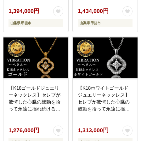
[CB-52]
[CB-53]
1,394,000円
1,434,000円
山梨県 甲斐市
山梨県 甲斐市
【K18ゴールドジュエリ
【K18ホワイトゴールド
ーネックレス】セレブが
ジュエリーネックレス】
驚愕した心臓の鼓動を拾
セレブが驚愕した心臓の
って永遠に揺れ続ける
鼓動を拾って永遠に揺れ
VIBRATION『ペタル』
続けるVIBRATION『ペタ
[CB-56]
ル』 [CB-57]
1,276,000円
1,313,000円