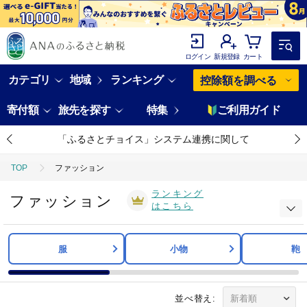
ログイン
新規登録
カート
カテゴリ
地域
ランキング
控除額を調べる
寄付額
旅先を探す
特集
ご利用ガイド
「ふるさとチョイス」システム連携に関して
TOP
ファッション
ランキング
ファッション
はこちら
服
小物
鞄
並べ替え: