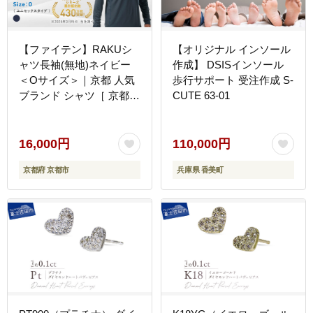
【ファイテン】RAKUシ
【オリジナル インソール
ャツ長袖(無地)ネイビー
作成】 DSISインソール
＜Oサイズ＞｜京都 人気
歩行サポート 受注作成 S-
ブランド シャツ［ 京都
CUTE 63-01
phiten 吸汗速乾 形状安定
定番 人気 おすすめ シン
プル ボディケア 健康 ス
16,000円
110,000円
ポーツ ブランド トップス
京都府 京都市
兵庫県 香美町
ロンT 無地 お取り寄せ 通
販 送料無料 ふるさと納税
］