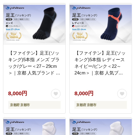
レゼント 人気 おすすめ
気 おすすめ 健康 スポー
健康 スポーツ 運動 お取
ツ 運動 お取り寄せ 通販
り寄せ 通販 送料無料 ふ
送料無料 ふるさと納税 ］
るさと納税 ］
【ファイテン】足王(ソッ
【ファイテン】足王(ソッ
キング)5本指 メンズ ブラ
キング)5本指 レディース
ック/グレー＜27～29cm
ネイビー/ピンク＜22～
＞｜京都 人気ブランド ソ
24cm＞｜京都 人気ブラ
ックス［ 京都 phiten スポ
ンド ソックス［ 京都
ーツソックス 5本指 スポ
phiten スポーツソックス
ーツ靴下 滑り止め ソック
5本指 スポーツ靴下 滑り
8,000円
8,000円
ス テニスソックス バレー
止め ソックス テニスソッ
京都府 京都市
京都府 京都市
ソックス ランニング 男性
クス バレーソックス ラン
用 ギフト プレゼント 人
ニング 女性用 ギフト プ
気 おすすめ 健康 スポー
レゼント 人気 おすすめ
ツ 運動 お取り寄せ 通販
健康 スポーツ 運動 お取
送料無料 ふるさと納税 ］
り寄せ 通販 送料無料 ふ