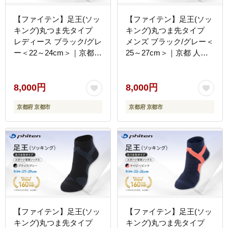
【ファイテン】足王(ソッ
【ファイテン】足王(ソッ
キング)丸つま先タイプ
キング)丸つま先タイプ
レディース ブラック/グレ
メンズ ブラック/グレー＜
ー＜22～24cm＞｜京都
25～27cm＞｜京都 人気
人気ブランド ソックス［
ブランド ソックス［ 京都
京都 phiten スポーツソッ
phiten スポーツソックス
クス スポーツ靴下 テニス
スポーツ靴下 テニスソッ
8,000円
8,000円
ソックス バレーソックス
クス バレーソックス 滑り
京都府 京都市
京都府 京都市
滑り止め ランニング 女性
止め ランニング 男性用
用 ギフト プレゼント 人
ギフト プレゼント 人気
気 おすすめ 健康 運動 日
おすすめ 健康 運動 日常
常 お取り寄せ 通販 送料
お取り寄せ 通販 送料無料
無料 ふるさと納税 ］
ふるさと納税 ］
【ファイテン】足王(ソッ
【ファイテン】足王(ソッ
キング)丸つま先タイプ
キング)丸つま先タイプ