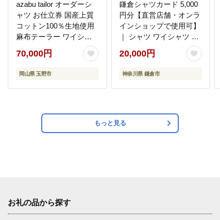
azabu tailor オーダーシ
鎌倉シャツカード 5,000
ャツ お仕立券 国産上質
円分【直営店舗・オンラ
コットン100％生地使用
インショップで使用可】
麻布テーラー ワイシャ
｜ シャツ ワイシャツ メ
ツ メンズ ビジネス オー
ンズ オーダー シャツ 人
70,000円
20,000円
ダー 日本製
気 おすすめ ギフトカー
ド 紳士服 レディースシ
岡山県 玉野市
神奈川県 鎌倉市
ャツ カジュアルシャツ
ビジネスシャツ 贈答用
送料無料 神奈川 鎌倉
もっと見る
お礼の品から探す