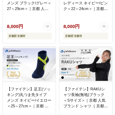
メンズ ブラック/グレー＜
レディース ネイビー/ピン
27～29cm＞｜京都 人気
ク＜22～24cm＞｜京都
ブランド ソックス［ 京都
人気ブランド ソックス［
phiten スポーツソックス
京都 phiten スポーツソッ
スポーツ靴下 テニスソッ
クス スポーツ靴下 テニス
8,000円
8,000円
クス バレーソックス 滑り
ソックス バレーソックス
京都府 京都市
京都府 京都市
止め ランニング 男性用
滑り止め ランニング 女性
ギフト プレゼント 人気
用 ギフト プレゼント 人
おすすめ 健康 運動 日常
気 おすすめ 健康 運動 日
お取り寄せ 通販 送料無料
常 お取り寄せ 通販 送料
ふるさと納税 ］
無料 ふるさと納税 ］
【ファイテン】足王(ソッ
【ファイテン】RAKUシ
キング)丸つま先タイプ
ャツ長袖(無地)ブラック
メンズ ネイビー/イエロー
＜Sサイズ＞｜京都 人気
＜25～27cm＞｜京都 人
ブランド シャツ［ 京都
気ブランド ソックス［ 京
phiten 吸汗速乾 形状安定