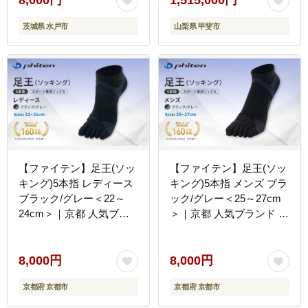
8,000円
1,515,000円
茨城県 水戸市
山梨県 甲斐市
【ファイテン】足王(ソッ
【ファイテン】足王(ソッ
キング)5本指 レディース
キング)5本指 メンズ ブラ
ブラック/グレー＜22～
ック/グレー＜25～27cm
24cm＞｜京都 人気ブラ
＞｜京都 人気ブランド ソ
ンド ソックス［ 京都
ックス［ 京都 phiten スポ
phiten スポーツソックス
ーツソックス 5本指 スポ
5本指 スポーツ靴下 滑り
ーツ靴下 滑り止め ソック
8,000円
8,000円
止め ソックス テニスソッ
ス テニスソックス バレー
京都府 京都市
京都府 京都市
クス バレーソックス ラン
ソックス ランニング 男性
ニング 女性用 ギフト プ
用 ギフト プレゼント 人