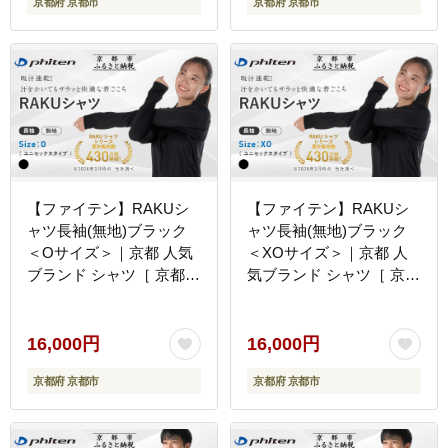
京都府 京都市
京都府 京都市
ロンT 無地 お取り寄せ 通
ロンT 無地 お取り寄せ 通
販 送料無料 ふるさと納税
販 送料無料 ふるさと納税
］
］
【ファイテン】RAKUシ
【ファイテン】RAKUシ
ャツ長袖(無地)ブラック
ャツ長袖(無地)ブラック
＜Oサイズ＞｜京都 人気
＜XOサイズ＞｜京都 人
ブランド シャツ［ 京都
気ブランド シャツ［ 京都
phiten 吸汗速乾 形状安定
phiten 吸汗速乾 形状安定
定番 人気 おすすめ シン
定番 人気 おすすめ シン
プル ボディケア 健康 ス
プル ボディケア 健康 ス
16,000円
16,000円
ポーツ ブランド トップス
ポーツ ブランド トップス
京都府 京都市
京都府 京都市
ロンT 無地 お取り寄せ 通
ロンT 無地 お取り寄せ 通
販 送料無料 ふるさと納税
販 送料無料 ふるさと納税
］
］