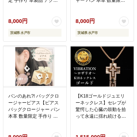
定 手作り 革製品 アクセ
ャー パン 本革 数量限定
サリー 水戸市 茨城県】
手作り 革製品 アクセサリ
（AF-5）
ー 水戸市 茨城県】（AF-
6）
8,000円
8,000円
茨城県 水戸市
茨城県 水戸市
パンのあれ?! バッグクロ
【K18ゴールドジュエリ
ージャーピアス【ピアス
ーネックレス】セレブが
バッグクロージャー パン
驚愕した心臓の鼓動を拾
本革 数量限定 手作り 革
って永遠に揺れ続ける
製品 アクセサリー 水戸市
VIBRATION『ロザリ
茨城県】（AF-7）
オ』 [CB-49]