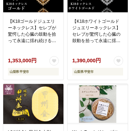
【K18ゴールドジュエリ
【K18ホワイトゴールド
ーネックレス】セレブが
ジュエリーネックレス】
驚愕した心臓の鼓動を拾
セレブが驚愕した心臓の
って永遠に揺れ続ける
鼓動を拾って永遠に揺れ
VIBRATION『ラブ』[CB-
続けるVIBRATION『ラ
62]
ブ』[CB-63]
1,353,000円
1,390,000円
山梨県 甲斐市
山梨県 甲斐市