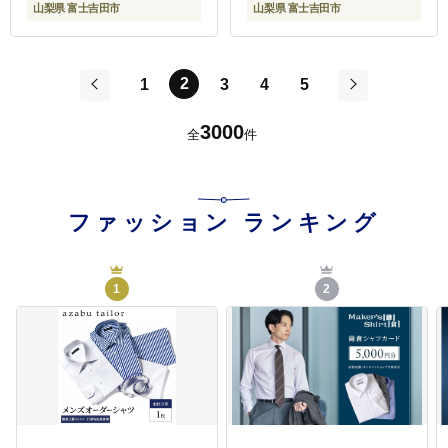
山梨県 富士吉田市
山梨県 富士吉田市
2
1
3
4
5
前
次
3000
全
件
ファッション
ランキング
1
2