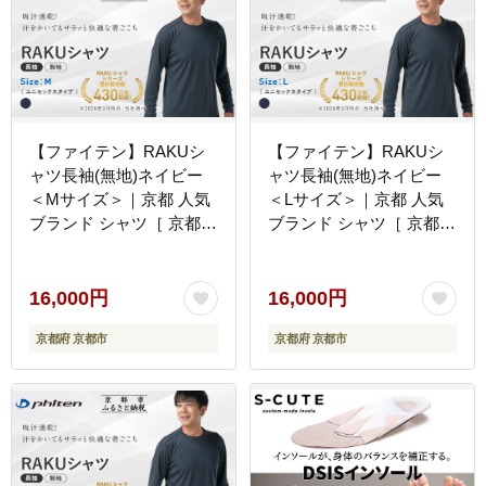
【ファイテン】RAKUシ
【ファイテン】RAKUシ
ャツ長袖(無地)ネイビー
ャツ長袖(無地)ネイビー
＜Mサイズ＞｜京都 人気
＜Lサイズ＞｜京都 人気
ブランド シャツ［ 京都
ブランド シャツ［ 京都
phiten 吸汗速乾 形状安定
phiten 吸汗速乾 形状安定
定番 人気 おすすめ シン
定番 人気 おすすめ シン
プル ボディケア 健康 ス
プル ボディケア 健康 ス
16,000円
16,000円
ポーツ ブランド トップス
ポーツ ブランド トップス
京都府 京都市
京都府 京都市
ロンT 無地 お取り寄せ 通
ロンT 無地 お取り寄せ 通
販 送料無料 ふるさと納税
販 送料無料 ふるさと納税
］
］