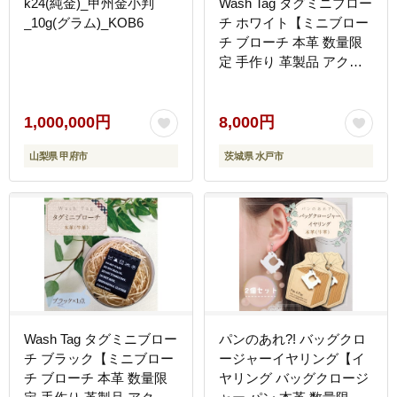
k24(純金)_甲州金小判
Wash Tag タグミニブロー
_10g(グラム)_KOB6
チ ホワイト【ミニブロー
チ ブローチ 本革 数量限
定 手作り 革製品 アクセ
サリー 水戸市 茨城県】
（AF-4）
1,000,000円
8,000円
山梨県 甲府市
茨城県 水戸市
Wash Tag タグミニブロー
パンのあれ?! バッグクロ
チ ブラック【ミニブロー
ージャーイヤリング【イ
チ ブローチ 本革 数量限
ヤリング バッグクロージ