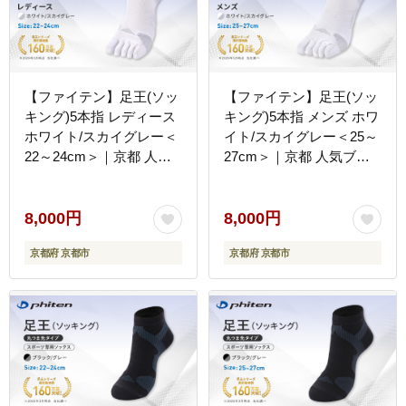
るさと納税 ］
【ファイテン】足王(ソッ
【ファイテン】足王(ソッ
キング)5本指 レディース
キング)5本指 メンズ ホワ
ホワイト/スカイグレー＜
イト/スカイグレー＜25～
22～24cm＞｜京都 人気
27cm＞｜京都 人気ブラ
ブランド ソックス［ 京都
ンド ソックス［ 京都
phiten スポーツソックス
phiten スポーツソックス
5本指 スポーツ靴下 滑り
5本指 スポーツ靴下 滑り
8,000円
8,000円
止め ソックス テニスソッ
止め ソックス テニスソッ
京都府 京都市
京都府 京都市
クス バレーソックス ラン
クス バレーソックス ラン
ニング 女性用 ギフト プ
ニング 男性用 ギフト プ
レゼント 人気 おすすめ
レゼント 人気 おすすめ
健康 スポーツ 運動 お取
健康 スポーツ 運動 お取
り寄せ 通販 送料無料 ふ
り寄せ 通販 送料無料 ふ
るさと納税 ］
るさと納税 ］