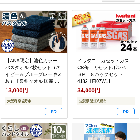
【ANA限定】濃色カラー
イワタニ カセットガス
バスタオル 4枚セット（ネ
CB缶 カセットボンベ
イビー＆ブルーグレー 各2
３P ８パックセット
枚）【泉州タオル 国産 吸
4182【FI07W1】
水 普段使い シンプル 日用
13,000円
34,000円
品 家族 ファミリー】
G4380
大阪府 泉佐野市
滋賀県 近江八幡市