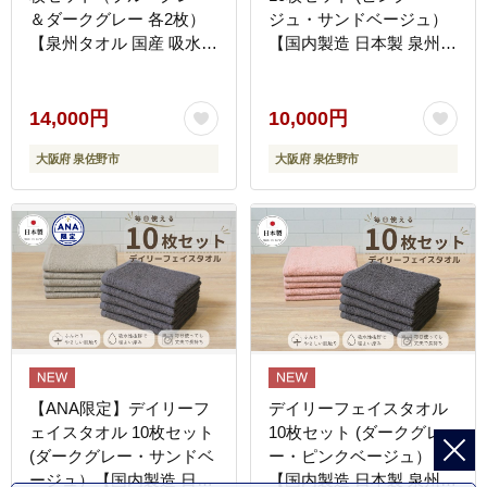
＆ダークグレー 各2枚）
ジュ・サンドベージュ）
【泉州タオル 国産 吸水
【国内製造 日本製 泉州タ
普段使い シンプル 日用品
オル 無地 吸水力 耐久
家族 ファミリー】 G4381
性】 G4382
14,000円
10,000円
大阪府 泉佐野市
大阪府 泉佐野市
【ANA限定】デイリーフ
デイリーフェイスタオル
ェイスタオル 10枚セット
10枚セット (ダークグレ
(ダークグレー・サンドベ
ー・ピンクベージュ）
ージュ）【国内製造 日本
【国内製造 日本製 泉州タ