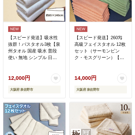
【スピード発送】吸水性
【スピード発送】260匁
抜群！バスタオル3枚【泉
高級フェイスタオル 12枚
州タオル 国産 吸水 普段
セット（サーモンピン
使い 無地 シンプル 日用
ク・モスグリーン）【泉
品 家族 ファミリー】
州タオル 国産 吸水 普段
G4508
使い 無地 シンプル 日用
品 家族 ファミリー 260
12,000円
14,000円
匁】 G4539
大阪府 泉佐野市
大阪府 泉佐野市