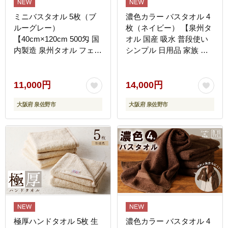
ミニバスタオル 5枚（ブ
濃色カラー バスタオル 4
ルーグレー）
枚（ネイビー） 【泉州タ
【40cm×120cm 500匁 国
オル 国産 吸水 普段使い
内製造 泉州タオル フェイ
シンプル 日用品 家族 フ
スタオル 以上 バスタオル
ァミリー】 G4375
未満 吸水 普段使い シン
プル 日用品 家族 ファミ
11,000円
14,000円
リー】 G4402
大阪府 泉佐野市
大阪府 泉佐野市
極厚ハンドタオル 5枚 生
濃色カラー バスタオル 4