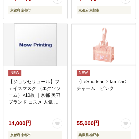
日やけによるシミ、ソバ
足・日やけによるシミ、
京都府 京都市
京都府 京都市
カス対策 人気 おすすめ
ソバカス対策 人気 おすす
化粧水 スキンケア 高保湿
め 化粧水 スキンケア 高
基礎化粧品 化粧品 お取り
保湿 基礎化粧品 化粧品
寄せ 通販 送料無料 ふる
お取り寄せ 通販 送料無料
さと納税 ］
ふるさと納税 ］
【ジョワセリュール】フ
〈LeSportsac × familiar〉
ェイスマスク （エクソソ
チャーム ピンク
ーム）×10枚 ｜京都 美容
ブランド コスメ 人気 コ
スメ [京都 美容 ブランド
フェイスマスク 大容量 人
気 おすすめ パック シー
14,000円
55,000円
トマスク スキンケア 高保
京都府 京都市
兵庫県 神戸市
湿 毛穴集中ケア 化粧品