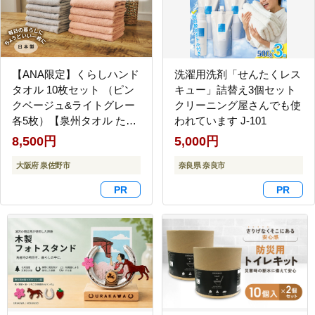
【ANA限定】くらしハンド
洗濯用洗剤「せんたくレス
タオル 10枚セット （ピン
キュー」詰替え3個セット
クベージュ&ライトグレー
クリーニング屋さんでも使
各5枚）【泉州タオル たお
われています J-101
る 国産 吸水 普段使い シン
8,500円
5,000円
プル 日用品 家族 ファミリ
ー】 G4434
大阪府 泉佐野市
奈良県 奈良市