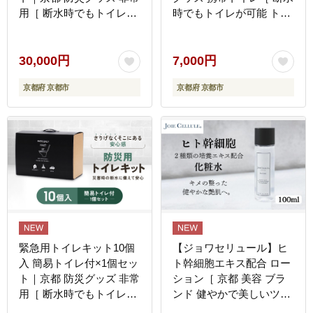
用［ 断水時でもトイレが
時でもトイレが可能 トイ
可能 持ち運べるトイレ凝
レに置ける凝固剤 トイレ
固剤 トイレキット 簡易ト
キット 人気 おすすめ 災
イレ 人気 おすすめ 災害
害用 凝固剤 排泄袋 備蓄
30,000円
7,000円
用 凝固剤 排泄袋 備蓄品
品 豪雨 地震 台風 断水 洪
京都府 京都市
京都府 京都市
豪雨 地震 台風 断水 洪水
水 災害 長期保存 通販 送
災害 長期保存 通販 送料
料無料 ］
無料 ］
緊急用トイレキット10個
【ジョワセリュール】ヒ
入 簡易トイレ付×1個セッ
ト幹細胞エキス配合 ロー
ト｜京都 防災グッズ 非常
ション［ 京都 美容 ブラ
用［ 断水時でもトイレが
ンド 健やかで美しいツヤ
可能 持ち運べるトイレ凝
肌を叶える 美容液 マルチ