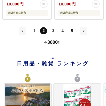
10,000円
10,000円
大阪府 泉佐野市
大阪府 泉佐野市
2
1
3
4
5
前
次
3000
全
件
日用品・雑貨
ランキング
1
2