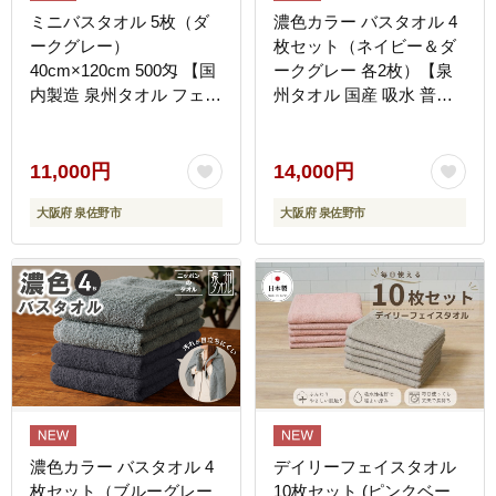
ミニバスタオル 5枚（ダ
濃色カラー バスタオル 4
ークグレー）
枚セット（ネイビー＆ダ
40cm×120cm 500匁 【国
ークグレー 各2枚）【泉
内製造 泉州タオル フェイ
州タオル 国産 吸水 普段
スタオル 以上 バスタオル
使い シンプル 日用品 家
未満 吸水 普段使い シン
族 ファミリー】 G4379
プル 日用品 家族 ファミ
11,000円
14,000円
リー】 G4378
大阪府 泉佐野市
大阪府 泉佐野市
濃色カラー バスタオル 4
デイリーフェイスタオル
枚セット（ブルーグレー
10枚セット (ピンクベー