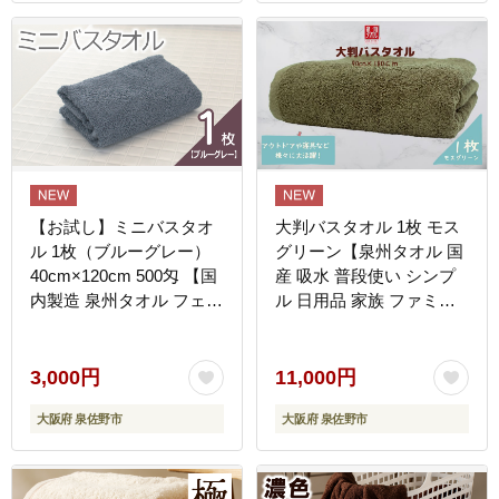
【お試し】ミニバスタオ
大判バスタオル 1枚 モス
ル 1枚（ブルーグレー）
グリーン【泉州タオル 国
40cm×120cm 500匁 【国
産 吸水 普段使い シンプ
内製造 泉州タオル フェイ
ル 日用品 家族 ファミリ
スタオル 以上 バスタオル
ー】 G4360
未満 吸水 普段使い シン
プル 日用品 家族 ファミ
3,000円
11,000円
リー】 G4331
大阪府 泉佐野市
大阪府 泉佐野市