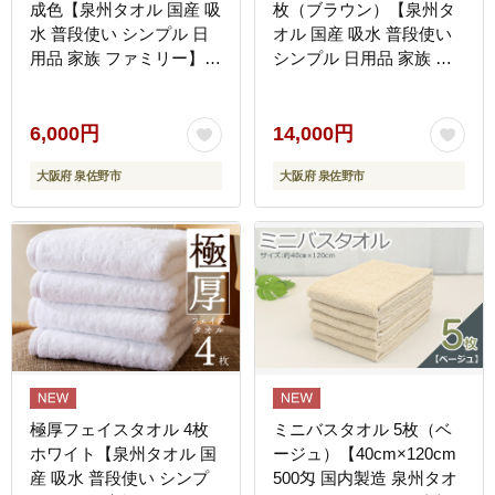
成色【泉州タオル 国産 吸
枚（ブラウン）【泉州タ
水 普段使い シンプル 日
オル 国産 吸水 普段使い
用品 家族 ファミリー】
シンプル 日用品 家族 フ
G4328
ァミリー】 G4374
6,000円
14,000円
大阪府 泉佐野市
大阪府 泉佐野市
極厚フェイスタオル 4枚
ミニバスタオル 5枚（ベ
ホワイト【泉州タオル 国
ージュ）【40cm×120cm
産 吸水 普段使い シンプ
500匁 国内製造 泉州タオ