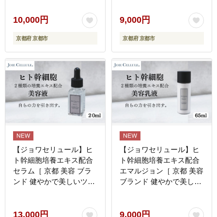
固剤 トイレキット 簡易ト
成分配合 エイジングケア
イレ 人気 おすすめ 災害
乾燥小じわ・ハリ不足・
10,000円
9,000円
用 凝固剤 排泄袋 備蓄品
日やけによるシミ、ソバ
京都府 京都市
京都府 京都市
豪雨 地震 台風 断水 洪水
カス対策 人気 おすすめ
災害 長期保存 通販 送料
化粧水 スキンケア 高保湿
無料 ］
基礎化粧品 化粧品 お取り
寄せ 通販 送料無料 ふる
さと納税 ］
【ジョワセリュール】ヒ
【ジョワセリュール】ヒ
ト幹細胞培養エキス配合
ト幹細胞培養エキス配合
セラム［ 京都 美容 ブラ
エマルジョン［ 京都 美容
ンド 健やかで美しいツヤ
ブランド 健やかで美しい
肌を叶える 美容液 マルチ
ツヤ肌を叶える 美容液 マ
成分配合 エイジングケア
ルチ成分配合 エイジング
乾燥小じわ・ハリ不足・
ケア 乾燥小じわ・ハリ不
13,000円
9,000円