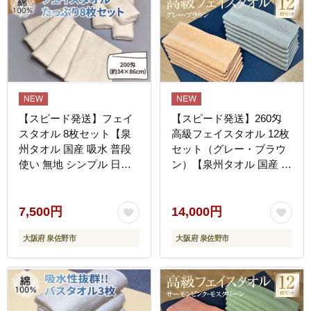
【スピード発送】フェイ
【スピード発送】260匁
スタオル 8枚セット【泉
高級フェイスタオル 12枚
州タオル 国産 吸水 普段
セット（グレー・ブラウ
使い 無地 シンプル 日用
ン）【泉州タオル 国産 吸
品 家族 ファミリー】
水 普段使い 無地 シンプ
G4501
ル 日用品 家族 ファミリ
ー 260匁】 G4540
7,500円
14,000円
大阪府 泉佐野市
大阪府 泉佐野市