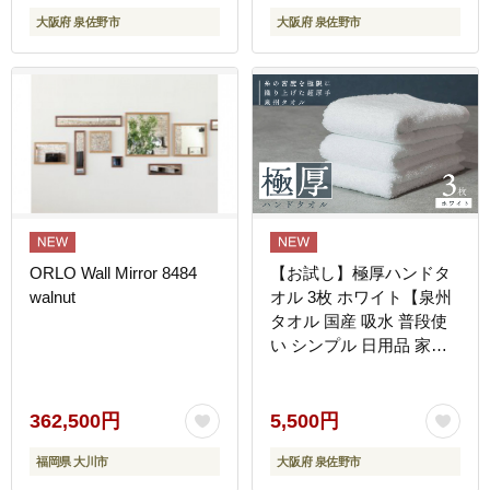
大阪府 泉佐野市
大阪府 泉佐野市
ORLO Wall Mirror 8484
【お試し】極厚ハンドタ
walnut
オル 3枚 ホワイト【泉州
タオル 国産 吸水 普段使
い シンプル 日用品 家族
ファミリー】 G4327
362,500円
5,500円
福岡県 大川市
大阪府 泉佐野市