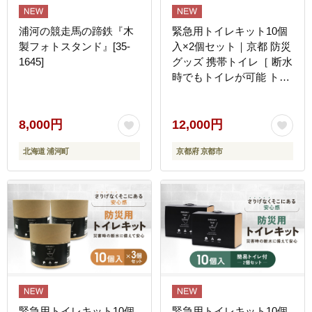
浦河の競走馬の蹄鉄『木
緊急用トイレキット10個
製フォトスタンド』[35-
入×2個セット｜京都 防災
1645]
グッズ 携帯トイレ［ 断水
時でもトイレが可能 トイ
レに置ける凝固剤 トイレ
キット 人気 おすすめ 災
害用 凝固剤 排泄袋 備蓄
8,000円
12,000円
品 豪雨 地震 台風 断水 洪
北海道 浦河町
京都府 京都市
水 災害 長期保存 通販 送
料無料 ］
緊急用トイレキット10個
緊急用トイレキット10個