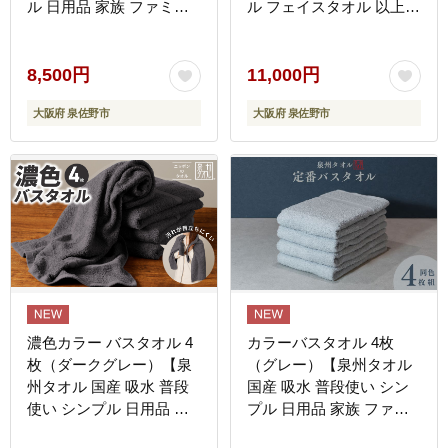
ル 日用品 家族 ファミリ
ル フェイスタオル 以上
ー】 G4397
バスタオル 未満 吸水 普
段使い シンプル 日用品
家族 ファミリー】 G4403
8,500円
11,000円
大阪府 泉佐野市
大阪府 泉佐野市
濃色カラー バスタオル 4
カラーバスタオル 4枚
枚（ダークグレー）【泉
（グレー）【泉州タオル
州タオル 国産 吸水 普段
国産 吸水 普段使い シン
使い シンプル 日用品 家
プル 日用品 家族 ファミ
族 ファミリー】 G4377
リー】 G4409