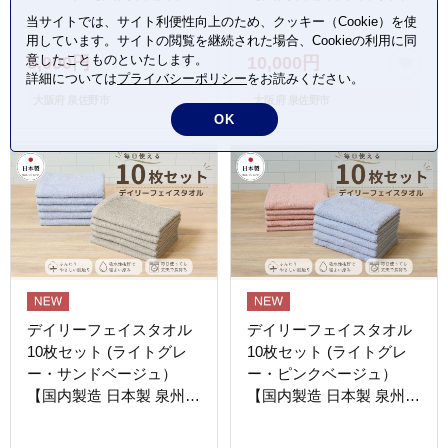
製 泉州タオル 無地 吸水
オル 無地 吸水力 耐久
当サイトでは、サイト利便性向上のため、クッキー（Cookie）を使
力 耐久性】 G4383
性】 G4384
用しています。サイトの閲覧を継続された場合、Cookieの利用に同
意したことものといたします。
9,000円
10,000円
詳細については
プライバシーポリシー
をお読みください。
大阪府 泉佐野市
大阪府 泉佐野市
OK
デイリーフェイスタオル
デイリーフェイスタオル
10枚セット (ライトグレ
10枚セット (ライトグレ
ー・サンドベージュ）
ー・ピンクベージュ）
【国内製造 日本製 泉州タ
【国内製造 日本製 泉州タ
オル 無地 吸水力 耐久
オル 無地 吸水力 耐久
性】 G4385
性】 G4386