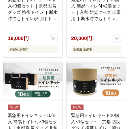
入×3個セット｜京都 防災
入 簡易トイレ付×2個セッ
グッズ 携帯トイレ［ 断水
ト｜京都 防災グッズ 非常
時でもトイレが可能 トイ
用［ 断水時でもトイレが
レに置ける凝固剤 トイレ
可能 持ち運べるトイレ凝
キット 人気 おすすめ 災
固剤 トイレキット 簡易ト
害用 凝固剤 排泄袋 備蓄
イレ 人気 おすすめ 災害
18,000円
20,000円
品 豪雨 地震 台風 断水 洪
用 凝固剤 排泄袋 備蓄品
京都府 京都市
京都府 京都市
水 災害 長期保存 通販 送
豪雨 地震 台風 断水 洪水
料無料 ］
災害 長期保存 通販 送料
無料 ］
緊急用トイレキット10個
緊急用トイレキット10個
入 簡易トイレ付×3個セッ
入×1個セット｜京都 防災
ト｜京都 防災グッズ 非常
グッズ 携帯トイレ［ 断水