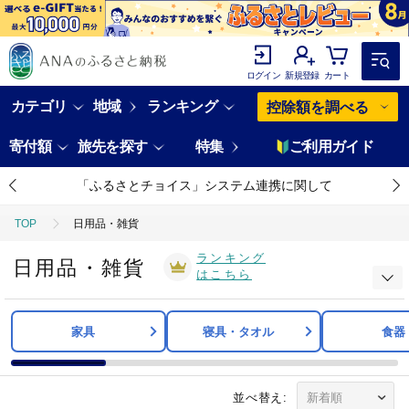
ログイン
新規登録
カート
カテゴリ
地域
ランキング
控除額を調べる
寄付額
旅先を探す
特集
ご利用ガイド
「ふるさとチョイス」システム連携に関して
TOP
日用品・雑貨
ランキング
日用品・雑貨
はこちら
家具
寝具・タオル
食器
並べ替え: