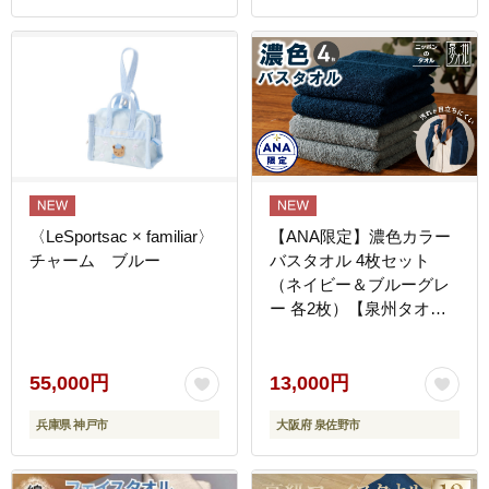
お取り寄せ 通販 送料無料
ふるさと納税 ］
〈LeSportsac × familiar〉
【ANA限定】濃色カラー
チャーム ブルー
バスタオル 4枚セット
（ネイビー＆ブルーグレ
ー 各2枚）【泉州タオル
国産 吸水 普段使い シン
プル 日用品 家族 ファミ
リー】 G4380
55,000円
13,000円
兵庫県 神戸市
大阪府 泉佐野市