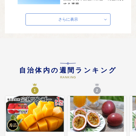
する事業
・にほんの里100選の加計呂麻島保
全に対する支援 ・世界自然遺産登
さらに表示
録に関する広報・啓発活動に対す
る支援 ・サンゴの保全・再生及び
松くい虫対策に対する支援 等
04
快適に暮らせる環境整備及び定住
促進に資する事業
・情報通信環境整備の促進並びに
自治体内の週間ランキング
地域間格差の解消及び啓発支援 ・
RANKING
団塊世代やU・Iターン者等対策と
しての住宅環境整備支援 等
1
2
05
教育・文化を育み、観光交流を推
進する事業
・古仁屋高校留学制度の支援 ・青
少年の健全育成と教育環境の整備
・生涯学習環境の充実と伝統文化