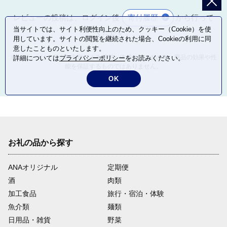
レビューの投稿は、ログイン後
寄付履歴
から行って
当サイトでは、サイト利便性向上のため、クッキー（Cookie）を使
ください。
用しています。サイトの閲覧を継続された場合、Cookieの利用に同
意したことものといたします。
※レビューは、個人の主観による感想・体感によるもので、商品の効果や性
詳細については
プライバシーポリシー
をお読みください。
能を保証するものではありません。
OK
お礼の品から探す
ANAオリジナル
定期便
酒
肉類
加工食品
旅行・宿泊・体験
魚介類
麺類
日用品・雑貨
野菜