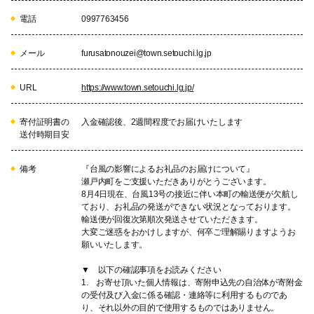
電話
0997763456
メール
furusatonouzei@town.setouchi.lg.jp
URL
https://www.town.setouchi.lg.jp/
寄付証明書の
入金確認後、2週間程度でお届けいたします
送付時期目安
備考
『台風の影響によるお礼品のお届けについて』
瀬戸内町をご支援いただきありがとうございます。
8月4日現在、台風13号の接近に伴い本町の輸送便が欠航し
ており、お礼品の発送ができない状況となっております。
輸送便が回復次第順次発送させていただきます。
大変ご迷惑をおかけしますが、何卒ご理解賜りますようお
願いいたします。
▼ 以下の確認事項をお読みください
1. お寄せ頂いた個人情報は、寄附申込先の自治体が寄附金
の受付及び入金に係る確認・連絡等に利用するものであ
り、それ以外の目的で使用するものではありません。