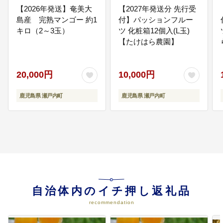
の伝承活動への支援 ・観光拠点施
【2026年発送】奄美大
【2027年発送分 先行受
設の補修整備及び観光案内版等の
島産 完熟マンゴー 約1
付】パッションフルー
整備促進 等
キロ（2～3玉）
ツ 化粧箱12個入(L玉)
【たけはら農園】
06
安心安全、共生・協働のまちづく
りに資する事業
20,000円
10,000円
・住民自治の醸成及び地域コミュ
ニティ活動の支援 ・地域防災・防
犯組織の育成及び防災・防犯体制
鹿児島県 瀬戸内町
鹿児島県 瀬戸内町
の強化支援 ・NPO法人,住民主体
のボランティア団体等の活動に対
する支援 等
07
その他、この条例の目的達成に必
要と町長が認める事業
・その他,町長が認める事業
自治体内のイチ押し返礼品
recommendation