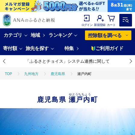
ログイン
新規登録
カート
カテゴリ
地域
ランキング
控除額を調べる
寄付額
旅先を探す
特集
ご利用ガイド
「ふるさとチョイス」システム連携に関して
TOP
九州地方
鹿児島県
瀬戸内町
せとうちちょう
鹿児島県
瀬戸内町