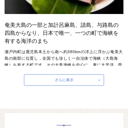
奄美大島の一部と加計呂麻島、請島、与路島の
四島からなり、日本で唯一、一つの町で海峡を
有する海洋のまち
瀬戸内町は鹿児島本土から南へ約380kmの洋上に浮かぶ奄美大
島の南部に位置し，全国でも珍しく一自治体で海峡（大島海
峡）を有する町です。その大島海峡を中心に，東に太平洋，西
に東シナ海という大海原に囲まれ，世界でも稀有の美しい海底
をほこり，鮮やかなサンゴ礁や色とりどりの熱帯魚を数多く見
さらに表示
ることができます。また，島唄や諸鈍シバヤ（国指定重要無形
民俗文化財）などの貴重な民族文化が伝承され，今もなお素晴
らしい自然・文化を引き継いでいます。