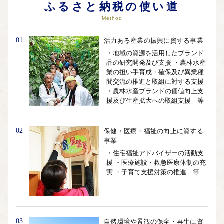
ふるさと納税の使い道
Method
01
活力ある産業の振興に資する事業
・地域の資源を活用したブランド
品の研究開発及び支援 ・農林水産
業の担い手育成・確保及び異業種
間交流の推進と取組に対する支援
・農林水産ブランドの価値向上支
援及び生産拡大への取組支援 等
02
保健・医療・福祉の向上に資する
事業
・住宅福祉アドバイザーの活動支
援 ・医療施設・救急医療体制の充
実 ・子育て支援対策の推進 等
03
自然環境や景観の保全・再生に資