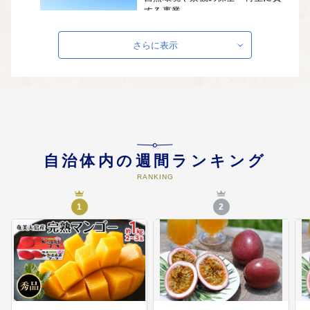
する事業
・にほんの里100選の加計呂麻島保
全に対する支援 ・世界自然遺産登
さらに表示
録に関する広報・啓発活動に対す
る支援 ・サンゴの保全・再生及び
松くい虫対策に対する支援 等
04
快適に暮らせる環境整備及び定住
促進に資する事業
・情報通信環境整備の促進並びに
自治体内の週間ランキング
地域間格差の解消及び啓発支援 ・
RANKING
団塊世代やU・Iターン者等対策と
しての住宅環境整備支援 等
1
2
05
教育・文化を育み、観光交流を推
進する事業
・古仁屋高校留学制度の支援 ・青
少年の健全育成と教育環境の整備
・生涯学習環境の充実と伝統文化