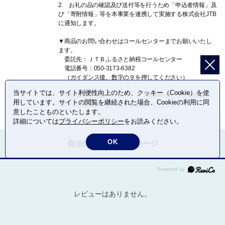
2. お礼の品の確認及び送付等を行うため「申込者情報」及
び「寄附情報」等を本事業を連携して実施する株式会社JTB
に通知します。
▼商品のお問い合わせはコールセンターまでお願いいたし
ます。
委託先：ＪＴＢふるさと納税コールセンター
電話番号：050-3173-6382
（ガイダンス後、数字の９を押してください）
当サイトでは、サイト利便性向上のため、クッキー（Cookie）を使
▼寄附受領証明書、ワンストップ特例申請、その他寄附に
用しています。サイトの閲覧を継続された場合、Cookieの利用に同
ついては自治体へお問合せをお願いいたします。
意したことものといたします。
詳細については
プライバシーポリシー
をお読みください。
OK
自治体への応援メッセージ
レビューはありません。