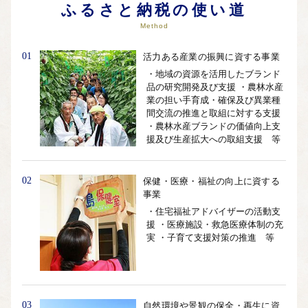
ふるさと納税の使い道
Method
01
活力ある産業の振興に資する事業
・地域の資源を活用したブランド
品の研究開発及び支援 ・農林水産
業の担い手育成・確保及び異業種
間交流の推進と取組に対する支援
・農林水産ブランドの価値向上支
援及び生産拡大への取組支援 等
02
保健・医療・福祉の向上に資する
事業
・住宅福祉アドバイザーの活動支
援 ・医療施設・救急医療体制の充
実 ・子育て支援対策の推進 等
03
自然環境や景観の保全・再生に資