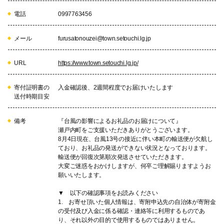
電話
0997763456
メール
furusatonouzei@town.setouchi.lg.jp
URL
https://www.town.setouchi.lg.jp/
寄付証明書の
入金確認後、2週間程度でお届けいたします
送付時期目安
備考
『台風の影響によるお礼品のお届けについて』
瀬戸内町をご支援いただきありがとうございます。
8月4日現在、台風13号の接近に伴い本町の輸送便が欠航し
ており、お礼品の発送ができない状況となっております。
輸送便が回復次第順次発送させていただきます。
大変ご迷惑をおかけしますが、何卒ご理解賜りますようお
願いいたします。
▼ 以下の確認事項をお読みください
1. お寄せ頂いた個人情報は、寄附申込先の自治体が寄附金
の受付及び入金に係る確認・連絡等に利用するものであ
り、それ以外の目的で使用するものではありません。