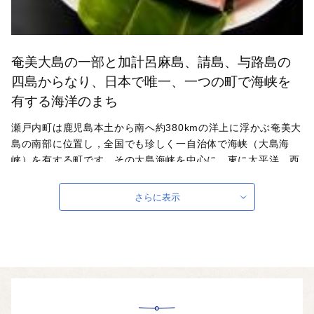
奄美大島の一部と加計呂麻島、請島、与路島の
四島からなり、日本で唯一、一つの町で海峡を
有する海洋のまち
瀬戸内町は鹿児島本土から南へ約380kmの洋上に浮かぶ奄美大
島の南部に位置し，全国でも珍しく一自治体で海峡（大島海
峡）を有する町です。その大島海峡を中心に，東に太平洋，西
に東シナ海という大海原に囲まれ，世界でも稀有の美しい海底
をほこり，鮮やかなサンゴ礁や色とりどりの熱帯魚を数多く見
さらに表示
ることができます。また，島唄や諸鈍シバヤ（国指定重要無形
民俗文化財）などの貴重な民族文化が伝承され，今もなお素晴
らしい自然・文化を引き継いでいます。