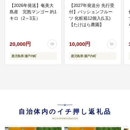
の伝承活動への支援 ・観光拠点施
【2026年発送】奄美大
【2027年発送分 先行受
設の補修整備及び観光案内版等の
島産 完熟マンゴー 約1
付】パッションフルー
整備促進 等
キロ（2～3玉）
ツ 化粧箱12個入(L玉)
【たけはら農園】
06
安心安全、共生・協働のまちづく
りに資する事業
20,000円
10,000円
・住民自治の醸成及び地域コミュ
ニティ活動の支援 ・地域防災・防
犯組織の育成及び防災・防犯体制
鹿児島県 瀬戸内町
鹿児島県 瀬戸内町
の強化支援 ・NPO法人,住民主体
のボランティア団体等の活動に対
する支援 等
07
その他、この条例の目的達成に必
要と町長が認める事業
・その他,町長が認める事業
自治体内のイチ押し返礼品
recommendation