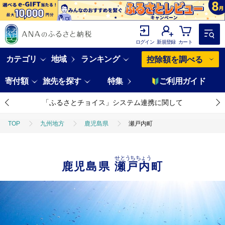
ログイン
新規登録
カート
カテゴリ
地域
ランキング
控除額を調べる
寄付額
旅先を探す
特集
ご利用ガイド
「ふるさとチョイス」システム連携に関して
TOP
九州地方
鹿児島県
瀬戸内町
せとうちちょう
鹿児島県
瀬戸内町