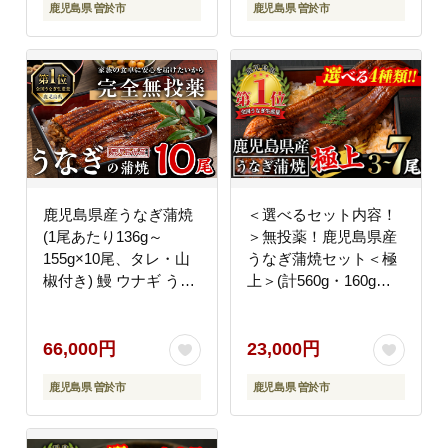
鹿児島県 曽於市
鹿児島県 曽於市
鹿児島県産うなぎ蒲焼
＜選べるセット内容！
(1尾あたり136g～
＞無投薬！鹿児島県産
155g×10尾、タレ・山
うなぎ蒲焼セット＜極
椒付き) 鰻 ウナギ うな
上＞(計560g・160g～
重 ひつまぶし かばやき
236g×3尾) タレ・山椒
九州産 国産 冷凍 【西
付き【西日本養鰻】
日本養鰻】D34
A507-v01
66,000円
23,000円
鹿児島県 曽於市
鹿児島県 曽於市