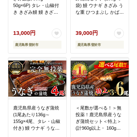
50g×6P) タレ・山椒付
袋) 鰻 ウナギ きざみ う
き きざみ鰻 鰻 きざみ
な重 ひつまぶし かばや
【西日本養鰻】A733
き 九州産 国産 冷凍 真
空パックうなぎ 蒲焼き
【西日本養鰻】B176
13,000円
39,000円
鹿児島県 曽於市
鹿児島県 曽於市
鹿児島県産うなぎ蒲焼
＜尾数が選べる！＞無
(1尾あたり136g～
投薬！鹿児島県産うな
155g×4尾、タレ・山椒
ぎ蒲焼セット＜特上＞
付き) 鰻 ウナギ うな重
(計960g以上・ 160g以
ひつまぶし かばやき 九
上×6尾) タレ・山椒付