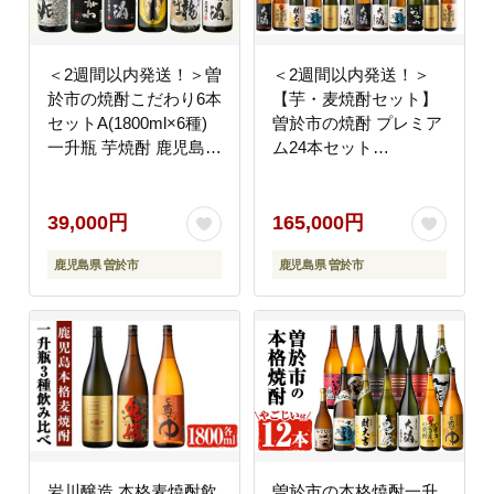
＜2週間以内発送！＞曽
＜2週間以内発送！＞
於市の焼酎こだわり6本
【芋・麦焼酎セット】
セットA(1800ml×6種)
曽於市の焼酎 プレミア
一升瓶 芋焼酎 鹿児島
ム24本セット
【山元商店】C13-v04
(1800ml×24本) 計12種
芋焼酎 麦焼酎 飲み比べ
【山元商店】E11-v02
39,000円
165,000円
鹿児島県 曽於市
鹿児島県 曽於市
岩川醸造 本格麦焼酎飲
曽於市の本格焼酎一升