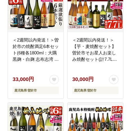
＜2週間以内発送！＞曽
＜2週間以内発送！＞
於市の焼酎満足6本セッ
【芋・麦焼酎セット】
ト(6種各1800ml：大隅
曽於市そお星人お楽し
黒麹・白麹 志布志湾 い
み焼酎セット(計7.7L以
わがわ ハイカラさん 邑
上) 焼酎 芋焼酎 麦焼酎
麦)【山元商店】B105-
【山元商店】 B84-v03
v03
33,000円
30,000円
鹿児島県 曽於市
鹿児島県 曽於市