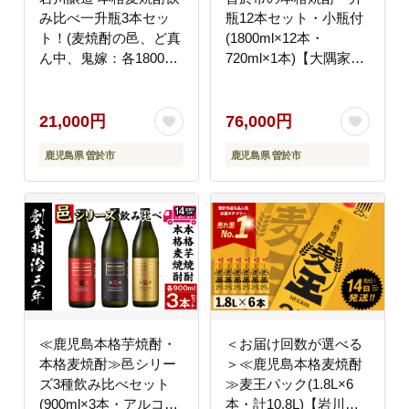
み比べ一升瓶3本セッ
瓶12本セット・小瓶付
ト！(麦焼酎の邑、ど真
(1800ml×12本・
ん中、鬼嫁：各1800ml)
720ml×1本)【大隅家】
【大隅家】 A328-v02
D21-v03
21,000円
76,000円
鹿児島県 曽於市
鹿児島県 曽於市
≪鹿児島本格芋焼酎・
＜お届け回数が選べる
本格麦焼酎≫邑シリー
＞≪鹿児島本格麦焼酎
ズ3種飲み比べセット
≫麦王パック(1.8L×6
(900ml×3本・アルコー
本・計10.8L)【岩川醸