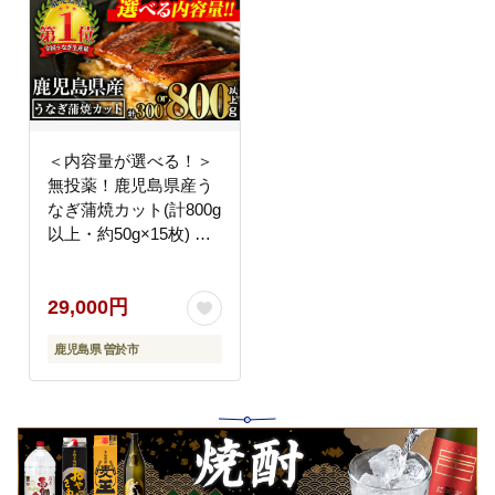
＜内容量が選べる！＞
無投薬！鹿児島県産う
なぎ蒲焼カット(計800g
以上・約50g×15枚) タ
レ・山椒付き【西日本
養鰻】B147-v02
29,000円
鹿児島県 曽於市