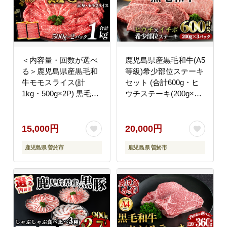
＜内容量・回数が選べ
鹿児島県産黒毛和牛(A5
る＞鹿児島県産黒毛和
等級)希少部位ステーキ
牛モモスライス(計
セット (合計600g・ヒ
1kg・500g×2P) 黒毛和
ウチステーキ(200g×1)
牛 モモスライス すき焼
イチボステーキ
き【ナンチク】A474-
(200g×2)セット)【LRプ
v01
ラスK】A233-v01
15,000円
20,000円
鹿児島県 曽於市
鹿児島県 曽於市