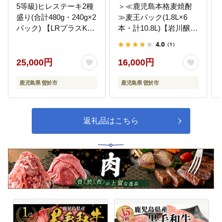
5等級)ヒレステーキ2種
＞≪鹿児島本格麦焼酎
盛り(合計480g・240g×2
≫麦王パック(1.8L×6
パック) 【LRプラスK】
本・計10.8L)【岩川醸
A231-v01
造】A-393-v02
4.0
（1）
25,000円
16,000円
鹿児島県 曽於市
鹿児島県 曽於市
返礼品はこちら