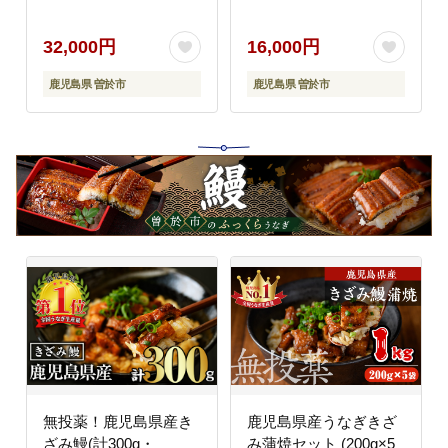
B185
32,000円
16,000円
鹿児島県 曽於市
鹿児島県 曽於市
無投薬！鹿児島県産き
鹿児島県産うなぎきざ
ざみ鰻(計300g・
み蒲焼セット (200g×5