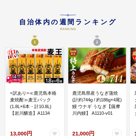
学校と家庭と地域が一体となった
教育、スポーツの振興を図り、生
涯学習を充実させるための事業に
生かします。
自治体内の週間ランキング
RANKING
05
地場産業の振興に関する事業
1
2
曽於市の基幹産業の農業への支援
策や市内の商業など様々な産業と
の連携を図り、活力あふれる産業
の振興に生かします。
06
環境の整備に関する事業
人と地球に優しいまちづくりのた
<訳あり>≪鹿児島本格
鹿児島県産うなぎ蒲焼
め、環境問題等に積極的に取り組
麦焼酎≫麦王パック
(計約744g / 約186g×4尾)
むための事業に生かします。
(1.8L×6本・計10.8L)
鰻 ウナギ うなぎ【薩摩
【岩川醸造】A1134
川内鰻】 A1110-v01
13,000円
21,000円