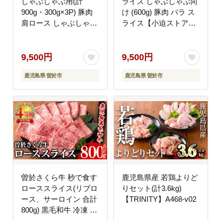
しゃぶしゃぶ用(計
ライス しゃぶしゃぶ向
900g・300g×3P) 豚肉
け (600g) 豚肉 バラ ス
肩ロース しゃぶしゃぶ
ライス【小迫ストア
【居食肉】A835
ー】A859
9,500円
9,500円
鹿児島県 曽於市
鹿児島県 曽於市
曽於さくら牛 秒で食す
鹿児島県産 若鶏よりど
ローススライス(リブロ
りセット(計3.6kg)
ース、サーロイン 合計
【TRINITY】A468-v02
800g) 黒毛和牛 冷凍 ス
ライス【福永産業】