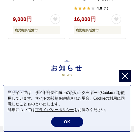
ル度数25度) 焼酎 本格
造】A-393-v02
4.0
（1）
焼酎 飲み比べ 【岩川醸
造】 A614
9,000円
16,000円
鹿児島県 曽於市
鹿児島県 曽於市
お知らせ
NEWS
2026/7/29
熊本地震により被災された皆様へ/配送遅延
当サイトでは、サイト利便性向上のため、クッキー（Cookie）を使
のお知らせ
用しています。サイトの閲覧を継続された場合、Cookieの利用に同
意したことものといたします。
詳細については
プライバシーポリシー
をお読みください。
OK