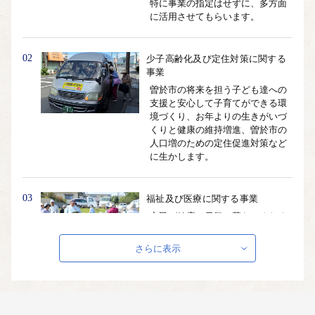
特に事業の指定はせずに、多方面
に活用させてもらいます。
02
少子高齢化及び定住対策に関する
事業
曽於市の将来を担う子ども達への
支援と安心して子育てができる環
境づくり、お年よりの生きがいづ
くりと健康の維持増進、曽於市の
人口増のための定住促進対策など
に生かします。
03
福祉及び医療に関する事業
市民が健康で元気に暮らせるため
の福祉政策や健康づくりなどに生
かします。
さらに表示
04
教育、文化及びスポーツの振興に
関する事業