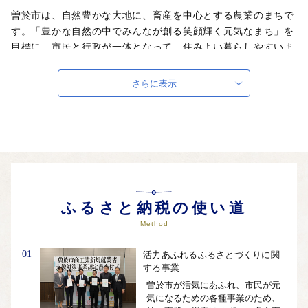
曽於市は、自然豊かな大地に、畜産を中心とする農業のまちで
す。「豊かな自然の中でみんなが創る笑顔輝く元気なまち」を
目標に、市民と行政が一体となって、住みよい暮らしやすいま
ちづくりを推進しています。生まれ故郷であるふるさとを愛し
応援したい』、『曽於市出身ではないが、曽於市を応援した
さらに表示
い』という思いを、寄附という形で「ふるさと曽於市」のまち
づくりへの参加をお待ちしております。
自治体ホームページは
こちら
（外部サイト）
外部サイトへ遷移します。
個人情報の保護は遷移先サイトの方針に従います。
ふるさと納税の使い道
Method
01
活力あふれるふるさとづくりに関
する事業
曽於市が活気にあふれ、市民が元
気になるための各種事業のため、