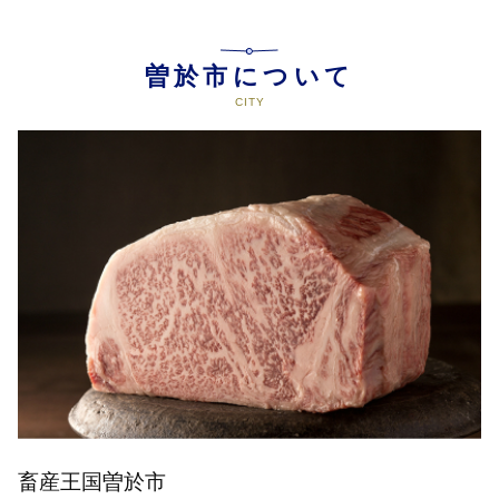
曽於市について
畜産王国曽於市