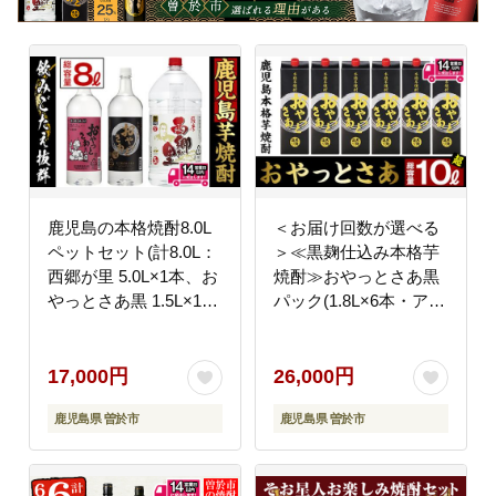
鹿児島の本格焼酎8.0L
＜お届け回数が選べる
ペットセット(計8.0L：
＞≪黒麹仕込み本格芋
西郷が里 5.0L×1本、お
焼酎≫おやっとさあ黒
やっとさあ黒 1.5L×1
パック(1.8L×6本・アル
本、おやっとさあ
コ―ル度数25度)【岩川
1.5L×1本) 【岩川醸
醸造】B107-v02
造】A51-v01
17,000円
26,000円
鹿児島県 曽於市
鹿児島県 曽於市