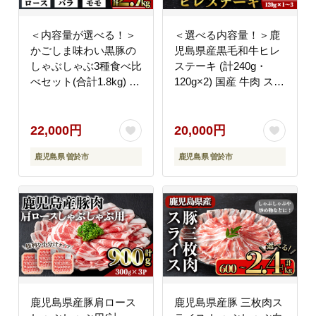
＜内容量が選べる！＞
＜選べる内容量！＞鹿
かごしま味わい黒豚の
児島県産黒毛和牛ヒレ
しゃぶしゃぶ3種食べ比
ステーキ (計240g・
べセット(合計1.8kg) 鹿
120g×2) 国産 牛肉 ステ
児島県産 豚肉 黒豚
ーキ【肉のちょーさ
【KNOT】 A547-v03
ん】A951
22,000円
20,000円
鹿児島県 曽於市
鹿児島県 曽於市
鹿児島県産豚肩ロース
鹿児島県産豚 三枚肉ス