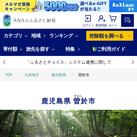
ログイン
新規登録
カート
カテゴリ
地域
ランキング
控除額を調べる
寄付額
旅先を探す
特集
ご利用ガイド
「ふるさとチョイス」システム連携に関して
TOP
九州地方
鹿児島県
曽於市
そおし
鹿児島県
曽於市