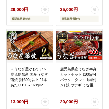
州産 国産 冷凍 【西日
【西日本養鰻】C7-v02
本養鰻】A584
29,000円
35,000円
鹿児島県 曽於市
鹿児島県 曽於市
＜うなぎ屋かわすい＞
鹿児島県産うなぎ半身
鹿児島県産 国産うなぎ
カットセット (100g×4
蒲焼 (計300g以上 / 1本
パック、タレ・山椒付
あたり150～169g×2本)
き) 鰻 ウナギ うな重 ひ
タレ入り 鰻 うな重 か
つまぶし かばやき 九州
ばやき【川口水産】
産 国産 冷凍 真空パッ
A854
ク カットうなぎ 蒲焼き
13,000円
20,000円
【西日本養鰻】A585