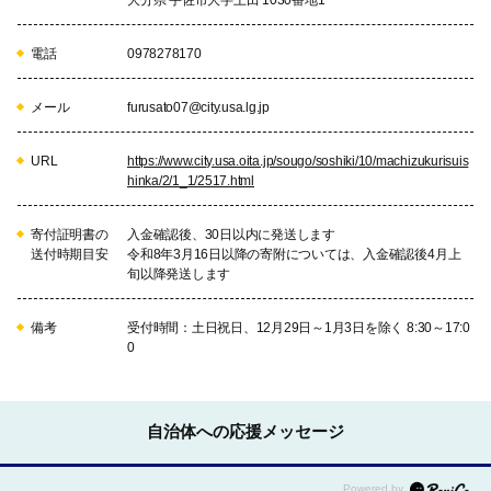
電話
0978278170
19
4-17院内地域(両川)地区を応援
メール
furusato07@city.usa.lg.jp
【両川】地区まちづくり協議会を
応援する
URL
https://www.city.usa.oita.jp/sougo/soshiki/10/machizukurisuis
hinka/2/1_1/2517.html
20
4-18院内地域(南院内)地区を応援
寄付証明書の
入金確認後、30日以内に発送します
【南院内】さとづくり協議会を応
送付時期目安
令和8年3月16日以降の寄附については、入金確認後4月上
旬以降発送します
援する
備考
受付時間：土日祝日、12月29日～1月3日を除く 8:30～17:0
0
21
4-19安心院地域(佐田)地区を応援
【佐田】地区まちづくり協議会を
応援する
自治体への応援メッセージ