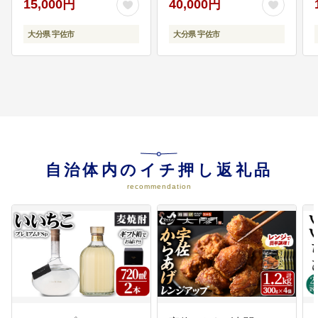
業】
15,000円
40,000円
08
4-6宇佐地域(和間)地区を応援
【和間】地区まちづくり協議会を
大分県 宇佐市
大分県 宇佐市
応援する
09
4-7宇佐地域(北馬城)地区を応援
【北馬城】地区まちづくり協議会
を応援する
自治体内のイチ押し返礼品
recommendation
10
4-8宇佐地域(長峰)地区を応援
【長峰】地区まちづくり協議会を
応援する
11
4-9宇佐地域(西馬城)地区を応援
【西馬城】地域づくり協議会を応
援する