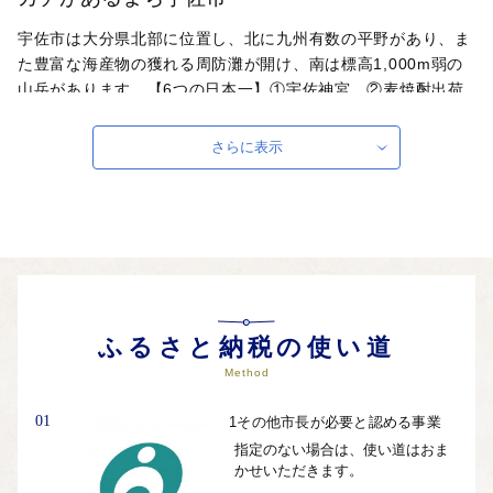
宇佐市は大分県北部に位置し、北に九州有数の平野があり、ま
た豊富な海産物の獲れる周防灘が開け、南は標高1,000m弱の
山岳があります。【6つの日本一】①宇佐神宮 ②麦焼酎出荷
量 ③養殖どじょう生産量 ④双葉山 ⑤石橋 ⑥鏝絵（こて
え）【6つの発祥地】①神仏習合 ②神輿 ③放生会 ④万年
さらに表示
青 ⑤からあげ専門店 ⑥グリーンツーリズム
自治体ホームページは
こちら
（外部サイト）
外部サイトへ遷移します。
個人情報の保護は遷移先サイトの方針に従います。
ふるさと納税の使い道
Method
01
1その他市長が必要と認める事業
指定のない場合は、使い道はおま
かせいただきます。