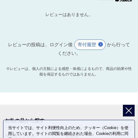
22
5産業と観光を振興する事業
地域の特色を活かした経済活性化
レビューはありません。
事業、伝統的なお祭りや記念事業
の開催、施設のリニューアルなど
に活用します。
レビューの投稿は、ログイン後
寄付履歴
から行って
23
6-1相撲振興
ください。
相撲大会運営や相撲場の改修等相
撲事業の振興に活用いたします
※レビューは、個人の主観による感想・体感によるもので、商品の効果や性
能を保証するものではありません。
24
6-2宇佐航空隊史跡等保存事業
九七式艦上攻撃機をはじめとする
資料の適切な保存や効果的な活
用、戦争遺構を活用した平和ツー
リズムの推進に活用します。
お礼の品から探す
当サイトでは、サイト利便性向上のため、クッキー（Cookie）を使
25
4-2宇佐地域(封戸)地区を応援
用しています。サイトの閲覧を継続された場合、Cookieの利用に同
ANAオリジナル
定期便