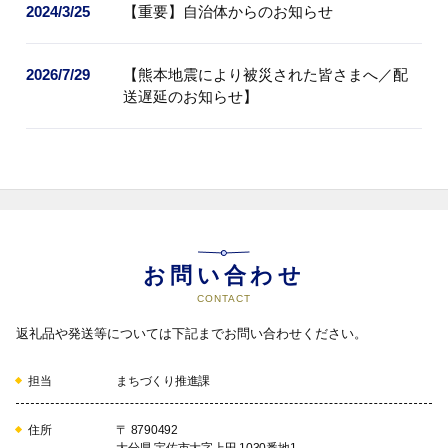
2024/3/25
【重要】自治体からのお知らせ
15
4-13院内地域(東院内)地区を応援
【東院内】まちづくり協議会を応
援する
2026/7/29
【熊本地震により被災された皆さまへ／配
送遅延のお知らせ】
16
4-14安心院地域(津房)地区を応援
【津房】地区まちづくり協議会を
応援する
17
お問い合わせ
4-15院内地域(院内)地区を応援
【院内】地区まちづくり協議会を
CONTACT
応援する
返礼品や発送等については下記までお問い合わせください。
担当
まちづくり推進課
18
4-16安心院地域(深見)地区を応援
【深見】地区まちづくり協議会を
住所
〒 8790492
応援する
大分県 宇佐市大字上田 1030番地1