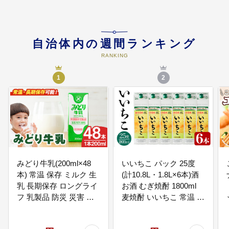
05
4-3宇佐地域(八幡)地区を応援
自治体内の週間ランキング
【八幡】地区まちづくり協議会を
RANKING
応援する
1
2
06
4-4宇佐地域(高家)地区を応援
【高家】地区まちづくり協議会を
応援する
みどり牛乳(200ml×48
いいちこ パック 25度
07
4-5宇佐地域(横山)地区を応援
本) 常温 保存 ミルク 生
(計10.8L・1.8L×6本)酒
【横山】地区まちづくり協議会を
乳 長期保存 ロングライ
お酒 むぎ焼酎 1800ml
応援する
フ 乳製品 防災 災害 備
麦焼酎 いいちこ 常温 三
蓄【115700101】【九州
和酒類 紙パック
乳業】
【104304400】【山添産