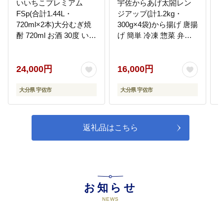
いいちこプレミアム
宇佐からあげ太閤レン
FSp(合計1.44L・
ジアップ(計1.2kg・
720ml×2本)大分むぎ焼
300g×4袋)から揚げ 唐揚
酎 720ml お酒 30度 いい
げ 簡単 冷凍 惣菜 弁当
12
4-10宇佐地域(麻生)地区を応援
ちこ むぎ焼酎 麦焼酎 常
おかず おつまみ お手軽
【麻生】地域づくり協議会を応援
温 飲み比べ セット
レンチン 年内配送
する
【101600300】【江戸心
【101100200】【太閤】
24,000円
16,000円
本館USA 未来ファク
トリー事業部】
大分県 宇佐市
大分県 宇佐市
13
4-11宇佐地域(天津)地区を応援
【天津】地域づくり協議会を応援
する
返礼品はこちら
14
4-11安心院地域(安心院)地区を応援
【安心院】地区まちづくり協議会
お知らせ
を応援する
NEWS