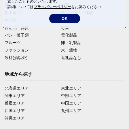
【封戸】地区まちづくり協議会を
意したことものといたします。
酒
肉類
応援する
詳細については
プライバシーポリシー
をお読みください。
加工食品
旅行・宿泊・体験
OK
魚介類
麺類
日用品・雑貨
野菜
パン・菓子類
電化製品
フルーツ
卵・乳製品
ファッション
米・穀物
飲料(酒以外)
返礼品なし
地域から探す
北海道エリア
東北エリア
関東エリア
中部エリア
近畿エリア
中国エリア
四国エリア
九州エリア
沖縄エリア