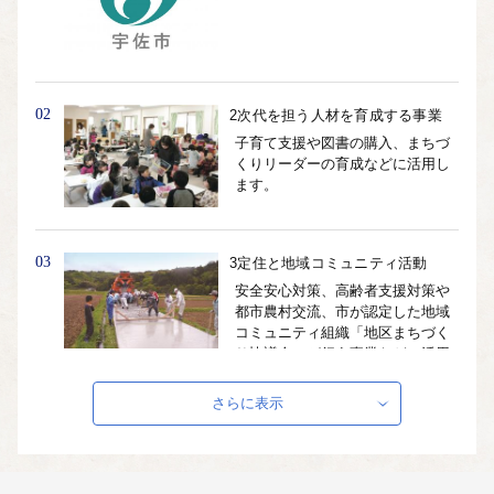
02
2次代を担う人材を育成する事業
子育て支援や図書の購入、まちづ
くりリーダーの育成などに活用し
ます。
03
3定住と地域コミュニティ活動
安全安心対策、高齢者支援対策や
都市農村交流、市が認定した地域
コミュニティ組織「地区まちづく
り協議会」が行う事業などに活用
します。
さらに表示
04
4-1宇佐地域(四日市北)地区を応援
【四日市北】地区まちづくり協議
会を応援する