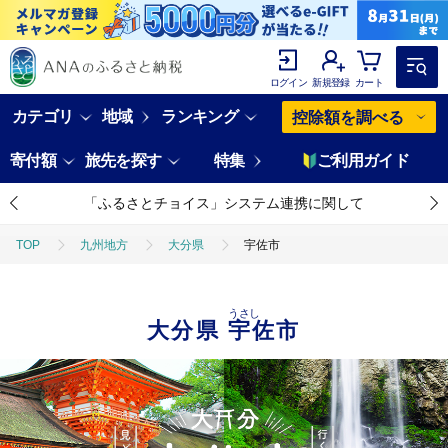
ログイン
新規登録
カート
カテゴリ
地域
ランキング
控除額を調べる
寄付額
旅先を探す
特集
ご利用ガイド
「ふるさとチョイス」システム連携に関して
TOP
九州地方
大分県
宇佐市
うさし
大分県
宇佐市