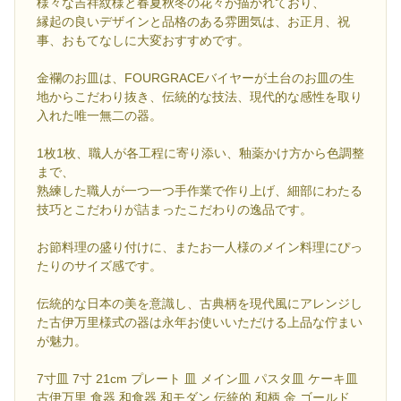
様々な吉祥紋様と春夏秋冬の花々が描かれており、
縁起の良いデザインと品格のある雰囲気は、お正月、祝
事、おもてなしに大変おすすめです。
金襴のお皿は、FOURGRACEバイヤーが土台のお皿の生
地からこだわり抜き、伝統的な技法、現代的な感性を取り
入れた唯一無二の器。
1枚1枚、職人が各工程に寄り添い、釉薬かけ方から色調整
まで、
熟練した職人が一つ一つ手作業で作り上げ、細部にわたる
技巧とこだわりが詰まったこだわりの逸品です。
お節料理の盛り付けに、またお一人様のメイン料理にぴっ
たりのサイズ感です。
伝統的な日本の美を意識し、古典柄を現代風にアレンジし
た古伊万里様式の器は永年お使いいただける上品な佇まい
が魅力。
7寸皿 7寸 21cm プレート 皿 メイン皿 パスタ皿 ケーキ皿
古伊万里 食器 和食器 和モダン 伝統的 和柄 金 ゴールド