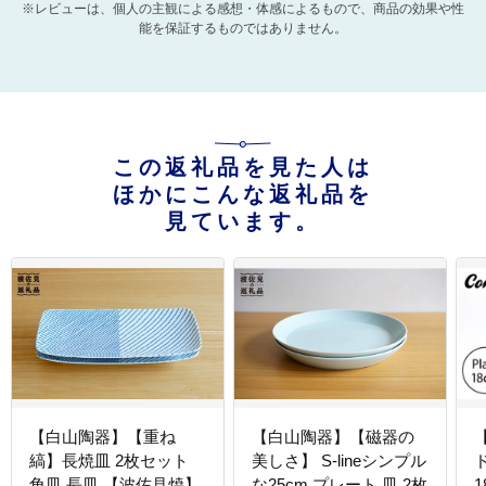
※レビューは、個人の主観による感想・体感によるもので、商品の効果や性
能を保証するものではありません。
この返礼品を見た人は
ほかにこんな返礼品を
見ています。
【白山陶器】【重ね
【白山陶器】【磁器の
縞】長焼皿 2枚セット
美しさ】 S-lineシンプル
角皿 長皿 【波佐見焼】
な25cm プレート 皿 2枚