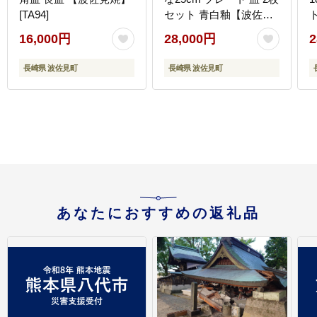
[TA94]
セット 青白釉【波佐見
焼】 [TA57]
16,000円
28,000円
2
長崎県 波佐見町
長崎県 波佐見町
あなたにおすすめの返礼品