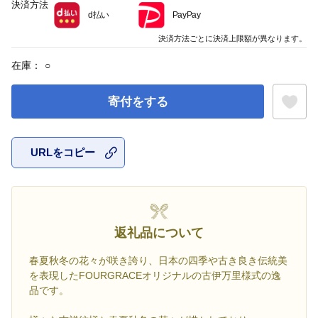
決済方法
d払い
PayPay
決済方法ごとに決済上限額が異なります。
在庫：
○
寄付をする
URLをコピー
お気に入
返礼品について
春夏秋冬の花々が咲き誇り、日本の四季や古き良き伝統美
を表現したFOURGRACEオリジナルの古伊万里様式の逸
品です。