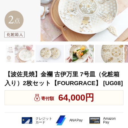
【波佐見焼】金襴 古伊万里 7号皿（化粧箱
入り）2枚セット【FOURGRACE】 [UG08]
64,000円
寄付額
クレジット
Amazon
ANA Pay
カード
Pay