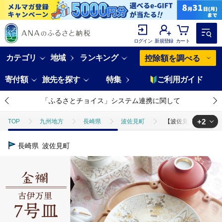
ログイン
新規登録
カート
カテゴリ
地域
ランキング
控除額を調べる
寄付額
旅先を探す
特集
ご利用ガイド
「ふるさとチョイス」システム連携に関して
+2
TOP
九州地方
長崎県
波佐見町
【波佐見焼】金襴 古伊
TOP
日用品・雑貨
【波佐見焼】金襴 古伊万里 7号皿（化粧箱入り）2枚
長崎県
波佐見町
TOP
日用品・雑貨
食器
【波佐見焼】金襴 古伊万里 7号皿（化