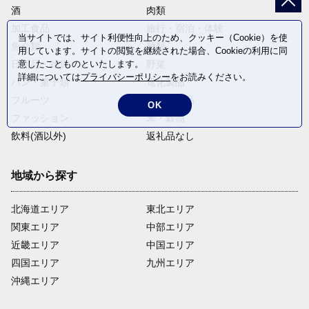
酒
肉類
加工食品
旅行・宿泊・体験
当サイトでは、サイト利便性向上のため、クッキー（Cookie）を使
魚介類
麺類
用しています。サイトの閲覧を継続された場合、Cookieの利用に同
日用品・雑貨
野菜
意したことものといたします。
詳細については
プライバシーポリシー
をお読みください。
パン・菓子類
電化製品
フルーツ
卵・乳製品
OK
ファッション
米・穀物
飲料(酒以外)
返礼品なし
地域から探す
北海道エリア
東北エリア
関東エリア
中部エリア
近畿エリア
中国エリア
四国エリア
九州エリア
沖縄エリア