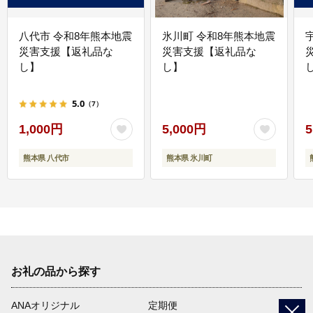
八代市 令和8年熊本地震
氷川町 令和8年熊本地震
災害支援【返礼品な
災害支援【返礼品な
し】
し】
し
5.0
（7）
1,000円
5,000円
5
熊本県 八代市
熊本県 氷川町
お礼の品から探す
ANAオリジナル
定期便