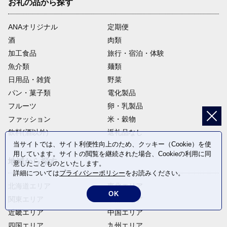
お礼の品から探す
ANAオリジナル
定期便
酒
肉類
加工食品
旅行・宿泊・体験
魚介類
麺類
日用品・雑貨
野菜
パン・菓子類
電化製品
フルーツ
卵・乳製品
ファッション
米・穀物
飲料(酒以外)
返礼品なし
当サイトでは、サイト利便性向上のため、クッキー（Cookie）を使
用しています。サイトの閲覧を継続された場合、Cookieの利用に同
地域から探す
意したことものといたします。
詳細については
プライバシーポリシー
をお読みください。
北海道エリア
東北エリア
OK
関東エリア
中部エリア
近畿エリア
中国エリア
四国エリア
九州エリア