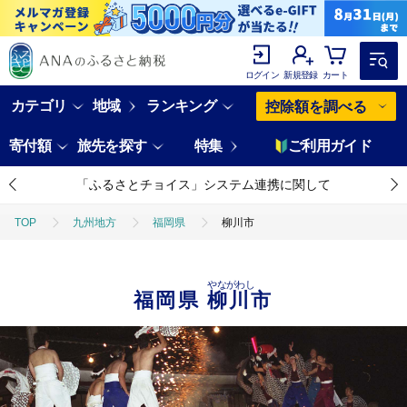
ログイン
新規登録
カート
カテゴリ
地域
ランキング
控除額を調べる
寄付額
旅先を探す
特集
ご利用ガイド
「ふるさとチョイス」システム連携に関して
TOP
九州地方
福岡県
柳川市
やながわし
福岡県
柳川市