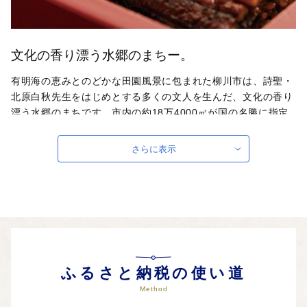
文化の香り漂う水郷のまちー。
有明海の恵みとのどかな田園風景に包まれた柳川市は、詩聖・
北原白秋先生をはじめとする多くの文人を生んだ、文化の香り
漂う水郷のまちです。市内の約18万4000㎡が国の名勝に指定
されており、まちのいたるところに巡る掘割は、お堀めぐり
（川下り）コースとして柳川ならではの時間を演出します。
さらに表示
ふるさと納税の使い道
Method