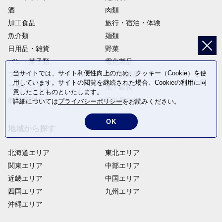
酒
肉類
加工食品
旅行・宿泊・体験
魚介類
麺類
日用品・雑貨
野菜
パン・菓子類
電化製品
当サイトでは、サイト利便性向上のため、クッキー（Cookie）を使
フルーツ
卵・乳製品
用しています。サイトの閲覧を継続された場合、Cookieの利用に同
ファッション
米・穀物
意したことものといたします。
飲料(酒以外)
返礼品なし
詳細については
プライバシーポリシー
をお読みください。
OK
地域から探す
北海道エリア
東北エリア
関東エリア
中部エリア
近畿エリア
中国エリア
四国エリア
九州エリア
沖縄エリア