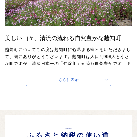
美しい山々、清流の流れる自然豊かな越知町
越知町についてこの度は越知町に心温まる寄附をいただきまし
て、誠にありがとうございます。越知町は人口4,998人と小さ
な町ですが、清流日本一の「仁淀川」が流れ自然豊かです。ま
た人情深く暖かい人々ばかりで、忙しい日常を忘れ「ほっと」
安らげる、そんな町です。越知町の生産者様や事業者様が心を
さらに表示
込めて作りました返礼品をぜひお楽しみください。これからも
どうぞ「越知町」をよろしくお願いいたします。
自治体ホームページは
こちら
（外部サイト）
外部サイトへ遷移します。
個人情報の保護は遷移先サイトの方針に従います。
ふるさと納税の使い道