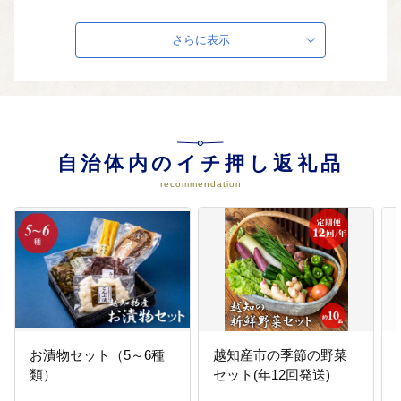
さらに表示
03
（3）防災の強化のための事業
（3）防災の強化のための事業 主
な事業 ・避難所用資機材 ・備蓄物
資購入事業 ・自主防災組織整備補
助金事業
など
自治体内のイチ押し返礼品
recommendation
04
（4）教育の充実及び青少年の健全
育成のための事業
主な事業 ・滝上町児童交流事業 ・
図書購入事業（小学校・中学校・
図書館） ・タイムカプセル事業 ・
中学生国際交流事業 ・英語検定受
験料 など
05
（5）スポーツ振興のための事業
お漬物セット（5～6種
越知産市の季節の野菜
（5）スポーツ振興のための事業
類）
セット(年12回発送)
主な事業 ・スポーツクラブ補助金