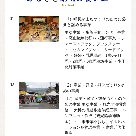
Method
01
（1）町長がまちづくりのために必
要と認める事業
主な事業 ・集落活動センター事業
・廃止路線代行バス運行事業 ・フ
ァーストブック、ブックスター
ト、セカンドブック、サードブッ
ク ・妊婦・乳児健診、1歳6ヶ月
児・2歳児・3歳児健診事業 ・少子
化対策事業
02
（2）産業・経済・観光づくりのた
めの事業
（2）産業・経済・観光づくりのた
めの事業 主な事業 ・観光地清掃業
務 ・大樽の滝遊歩道修繕工事 ・パ
ンフレット作成（観光協会補助
金） ・「未来革命おち」イルミネ
ーション冬物語事業 ・農業近代化
推進