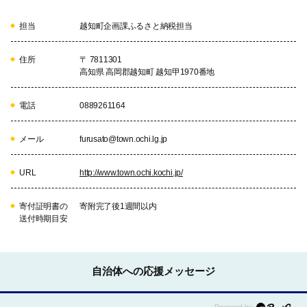
担当
越知町企画課ふるさと納税担当
住所
〒 7811301
高知県 高岡郡越知町 越知甲1970番地
電話
0889261164
メール
furusato@town.ochi.lg.jp
URL
http://www.town.ochi.kochi.jp/
寄付証明書の
寄附完了後1週間以内
送付時期目安
自治体への応援メッセージ