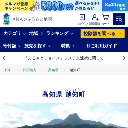
ログイン
新規登録
カート
カテゴリ
地域
ランキング
控除額を調べる
寄付額
旅先を探す
特集
ご利用ガイド
「ふるさとチョイス」システム連携に関して
TOP
四国地方
高知県
越知町
おちちょう
高知県
越知町