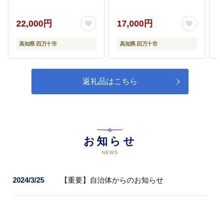
ト 約5種類 国産 野菜 や
ター フルーツ 果物 旬
市長が必要と認める事業(市長にお
任せ)
さい 先行 予約 高知県
文旦 ぶんたん ブンタン
高知 しまんと 四万十市
柑橘 オススメ 四万十市
22,000円
17,000円
限定 お取り寄せ 【2026
四万十 しまんと 高知 産
年11月～2027年2月まで
地直送 農家直送 【2026
高知県 四万十市
高知県 四万十市
毎月1回配送】
年2月下旬より発送】
R7-552
返礼品はこちら
お知らせ
NEWS
2024/3/25
【重要】自治体からのお知らせ