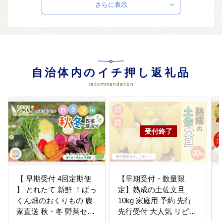
さらに表示
04
ふるさとのイベントを守り育む事
業
自治体内のイチ押し返礼品
四万十川ウルトラマラソン、市民
recommendation
祭、公家行列「藤祭り」、大文字
送り火など
05
ふるさとを災害から守る事業
地震津波対策、住宅の耐震化、自
主防災組織の育成、災害備蓄品の
整備など
【 早期受付 4回定期便
【早期受付・数量限
】 とれたて 新鮮 ！ぱっ
定】熟成の土佐文旦
くん畑のおくりもの 農
10kg 家庭用 予約 先行
家直送 秋・冬 野菜セッ
先行受付 大人気 リピー
06