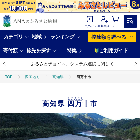
ログイン
新規登録
カート
カテゴリ
地域
ランキング
控除額を調べる
寄付額
旅先を探す
特集
ご利用ガイド
「ふるさとチョイス」システム連携に関して
TOP
四国地方
高知県
四万十市
しまんとし
高知県
四万十市