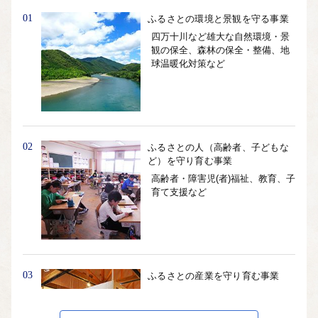
01
ふるさとの環境と景観を守る事業
四万十川など雄大な自然環境・景
観の保全、森林の保全・整備、地
球温暖化対策など
02
ふるさとの人（高齢者、子どもな
ど）を守り育む事業
高齢者・障害児(者)福祉、教育、子
育て支援など
03
ふるさとの産業を守り育む事業
農林水産業、商工業、観光の振興
や雇用対策など