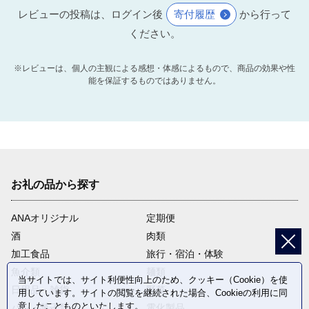
レビューの投稿は、ログイン後
寄付履歴
から行って
ください。
※レビューは、個人の主観による感想・体感によるもので、商品の効果や性
能を保証するものではありません。
お礼の品から探す
ANAオリジナル
定期便
酒
肉類
加工食品
旅行・宿泊・体験
魚介類
麺類
当サイトでは、サイト利便性向上のため、クッキー（Cookie）を使
日用品・雑貨
野菜
用しています。サイトの閲覧を継続された場合、Cookieの利用に同
意したことものといたします。
パン・菓子類
電化製品