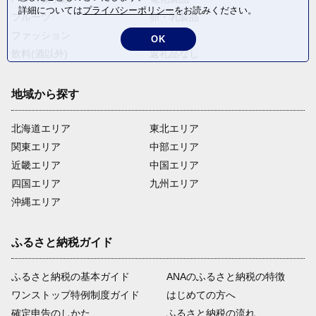
詳細については
プライバシーポリシー
をお読みください。
フルーツ
卵・乳製品
ファッション
米・穀物
OK
飲料(酒以外)
返礼品なし
地域から探す
北海道エリア
東北エリア
関東エリア
中部エリア
近畿エリア
中国エリア
四国エリア
九州エリア
沖縄エリア
ふるさと納税ガイド
ふるさと納税の基本ガイド
ANAのふるさと納税の特徴
ワンストップ特例制度ガイド
はじめての方へ
確定申告のしかた
ふるさと納税の流れ