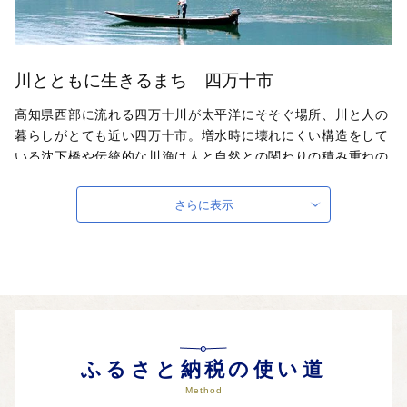
川とともに生きるまち 四万十市
高知県西部に流れる四万十川が太平洋にそそぐ場所、川と人の
暮らしがとても近い四万十市。増水時に壊れにくい構造をして
いる沈下橋や伝統的な川漁は人と自然との関わりの積み重ねの
証だと言われています。また、歴史的観点や町並みが碁盤目に
なっていること、東山など京都に見立てた地名などから土佐の
さらに表示
小京都とも呼ばれています。海・川・山が揃う四万十市から
「おいしい」をお届けいたします。
自治体ホームページは
こちら
（外部サイト）
外部サイトへ遷移します。
個人情報の保護は遷移先サイトの方針に従います。
ふるさと納税の使い道
Method