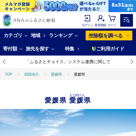
ログイン
新規登録
カート
カテゴリ
地域
ランキング
控除額を調べる
寄付額
旅先を探す
特集
ご利用ガイド
「ふるさとチョイス」システム連携に関して
TOP
四国地方
愛媛県
愛媛県
えひめけん
愛媛県
愛媛県