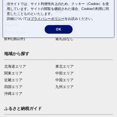
当サイトでは、サイト利便性向上のため、クッキー（Cookie）を使
魚介類
麺類
用しています。サイトの閲覧を継続された場合、Cookieの利用に同
日用品・雑貨
野菜
意したことものといたします。
パン・菓子類
電化製品
詳細については
プライバシーポリシー
をお読みください。
フルーツ
卵・乳製品
OK
ファッション
米・穀物
飲料(酒以外)
返礼品なし
地域から探す
北海道エリア
東北エリア
関東エリア
中部エリア
近畿エリア
中国エリア
四国エリア
九州エリア
沖縄エリア
ふるさと納税ガイド