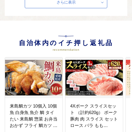
安心な生活基盤の充実/環境を守り
さらに表示
自然と共生する社会の実現
自治体内のイチ押し返礼品
recommendation
来島鯛カツ 10個入 10個
4Xポーク スライスセッ
魚 白身魚 魚介 鯛 タイ
ト （計約620g） ポーク
たい 来島鯛 惣菜 お弁当
豚肉 肉 スライス セット
おかず フライ 鯛カツ カ
ロース バラ もも
ツ 冷凍 愛媛 （440)
（847）