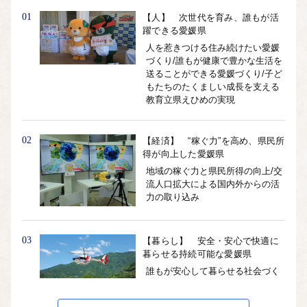
01
【人】 次世代を育み、誰もが活
躍できる愛媛県
人を惹きつける住み続けたい愛媛
づくり/誰もが健康で豊かな生活を
送ることができる愛媛づくり/子ど
もたちのたくましい成長を支える
教育立県えひめの実現
02
【経済】 “稼ぐ力”を高め、県民所
得が向上した愛媛県
地域の稼ぐ力と県民所得の向上/交
流人口拡大による国内外からの活
力の取り込み
03
【暮らし】 安全・安心で快適に
暮らせる持続可能な愛媛県
誰もが安心して暮らせる社会づく
り/地域の都市機能の維持・最適化/
リスクから県民の命を守る安全・