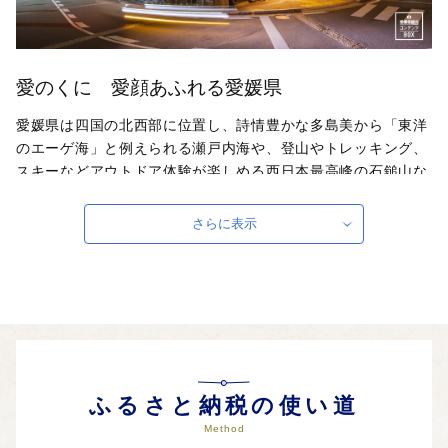
愛のくに 愛顔あふれる愛媛県
愛媛県は四国の北西部に位置し、詩情豊かな多島美から「東洋
のエーゲ海」と例えられる瀬戸内海や、登山やトレッキング、
スキーなどアウトドア体験が楽しめる西日本最高峰の石鎚山な
ど豊かな自然に恵まれているほか、3000年以上の歴史を持ち
日本最古といわれる道後温泉や日本三大平山城に挙げられる松
さらに表示
山城など、国内でも有数の観光地を有するとともに、愛媛県と
広島県を島々で結ぶしまなみ海道は「サイクリストの聖地」と
して知られるなど、歴史・文化・アクティビティといった魅力
的な観光コンテンツが数多くあります。
ふるさと納税の使い道
Method