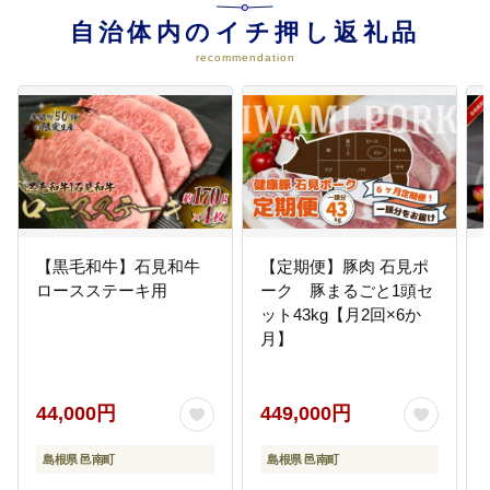
す。
自治体内のイチ押し返礼品
recommendation
04
町内小学校、中学校の教育環境充
実のために！
「世界へも羽ばたく力」を身につ
けることができるよう、家庭・地
域・学校が一つになって応援して
いきます。
05
町長におまかせ（文化財保護、環
【黒毛和牛】石見和牛
【定期便】豚肉 石見ポ
境保全など）
ロースステーキ用
ーク 豚まるごと1頭セ
特段のご希望がなければ、町政全
ット43kg【月2回×6か
般に活用いたします。
月】
44,000円
449,000円
06
町内県立学校（矢上高等学校・石
島根県 邑南町
島根県 邑南町
見養護学校）支援のために！