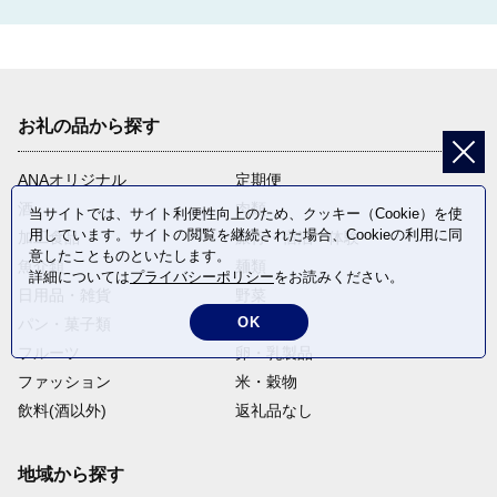
お礼の品から探す
ANAオリジナル
定期便
酒
肉類
当サイトでは、サイト利便性向上のため、クッキー（Cookie）を使
用しています。サイトの閲覧を継続された場合、Cookieの利用に同
加工食品
旅行・宿泊・体験
意したことものといたします。
魚介類
麺類
詳細については
プライバシーポリシー
をお読みください。
日用品・雑貨
野菜
OK
パン・菓子類
電化製品
フルーツ
卵・乳製品
ファッション
米・穀物
飲料(酒以外)
返礼品なし
地域から探す