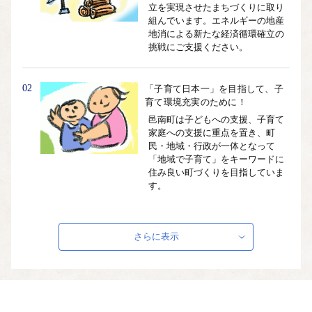
立を実現させたまちづくりに取り
組んでいます。エネルギーの地産
地消による新たな経済循環確立の
挑戦にご支援ください。
02
「子育て日本一」を目指して、子
育て環境充実のために！
邑南町は子どもへの支援、子育て
家庭への支援に重点を置き、町
民・地域・行政が一体となって
「地域で子育て」をキーワードに
住み良い町づくりを目指していま
す。
03
お年寄りがいきいきと幸せに暮ら
さらに表示
すことのできる環境づくりのため
に！
子どもからお年寄りまで誰もが住
みなれた家庭や地域で、健康で安
心して暮らせるように、地域全体
で支えあう体制の充実を図りま