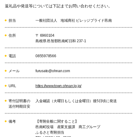
返礼品や発送等については下記までお問い合わせください。
担当
一般社団法人 地域商社 ビレッジプライド邑南
住所
〒 6960104
島根県 邑智郡邑南町日和 237-1
電話
0855978566
メール
furusato@ohnan.com
URL
https://www.town.ohnan.lg.jp/
寄付証明書の
入金確認（火曜日もしくは金曜日）後5日頃に発送
送付時期目安
備考
【寄附全般に関すること】
邑南町役場 産業支援課 商工グループ
ふるさと寄附担当