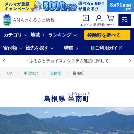
ログイン
新規登録
カート
カテゴリ
地域
ランキング
控除額を調べる
寄付額
旅先を探す
特集
ご利用ガイド
「ふるさとチョイス」システム連携に関して
TOP
中国地方
島根県
邑南町
おおなんちょう
島根県
邑南町