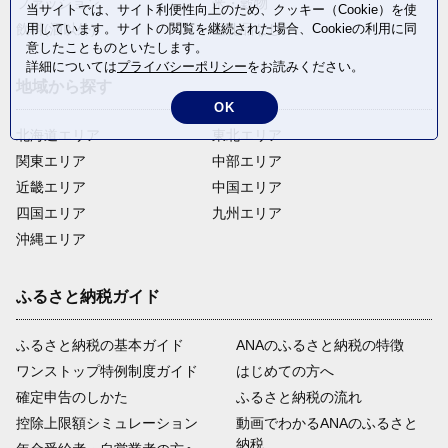
ファッション
米・穀物
当サイトでは、サイト利便性向上のため、クッキー（Cookie）を使
飲料(酒以外)
返礼品なし
用しています。サイトの閲覧を継続された場合、Cookieの利用に同
意したことものといたします。
詳細については
プライバシーポリシー
をお読みください。
地域から探す
OK
北海道エリア
東北エリア
関東エリア
中部エリア
近畿エリア
中国エリア
四国エリア
九州エリア
沖縄エリア
ふるさと納税ガイド
ふるさと納税の基本ガイド
ANAのふるさと納税の特徴
ワンストップ特例制度ガイド
はじめての方へ
確定申告のしかた
ふるさと納税の流れ
控除上限額シミュレーション
動画でわかるANAのふるさと
納税