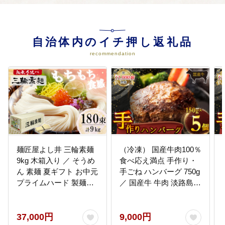
04
潤いや喜びを与える学びとスポー
ツのまちづくり
自治体内のイチ押し返礼品
歴史文化資源の積極的な保存や活
recommendation
用に活用します。 スポーツ振興や
スポーツに親しむきっかけづくり
に活用します。 魅力的な図書館蔵
書の充実に活用します。
05
安全で快適な暮らしを支えるまち
づくり
利便性向上と災害に強い生活道路
麺匠屋よし井 三輪素麺
（冷凍） 国産牛肉100％
の整備に活用します。 自然環境の
保全や環境衛生に活用します。 防
9kg 木箱入り ／ そうめ
食べ応え満点 手作り・
災対策の強化や交通安全対策に活
ん 素麺 夏ギフト お中元
手ごね ハンバーグ 750g
用します。
プライムハード 製麺技
／ 国産牛 牛肉 淡路島産
能士 GI認定 奈良県 田原
玉ねぎ 個包装 小分け お
本町
かず 歩商事 自家製タレ
06
賑わいと活力あふれるまちづくり
贈答用 ギフト 奈良県 田
37,000円
9,000円
農作物のブランド化や生産基盤の