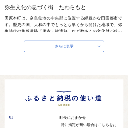
弥生文化の息づく街 たわらもと
田原本町は、奈良盆地の中央部に位置する緑豊かな田園都市で
す。歴史の国、大和の中でもっとも早くから開けた地域で、弥
生時代の集落遺跡「唐古・鍵遺跡」など数多くの文化財が残っ
ています。三輪山や二上山など青垣山々に囲まれ、弥生時代か
ら連綿と受け継がれてきた田園風景を眺めると、原点回帰とも
さらに表示
呼べるような悠久の歴史を体感することができます。
自治体ホームページは
こちら
（外部サイト）
外部サイトへ遷移します。
個人情報の保護は遷移先サイトの方針に従います。
ふるさと納税の使い道
Method
01
町長におまかせ
特に指定が無い場合はこちらをお