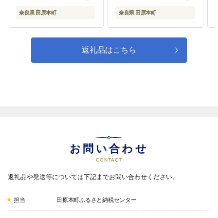
原本町
整備など農業振興に活用します。
奈良県 田原本町
奈良県 田原本町
企業誘致に伴う雇用創出や地域産
業の活性化に活用します。 交流人
口の拡大に向け、広域的な観光振
興に活用します。
返礼品はこちら
07
田原本町未来の学び応援事業
田原本町の未来そのものである子
どもの学びを応援するため、学校
発の教育活動や学校主体による学
校改革など、田原本町立の小学校
及び中学校における教育活動に活
用します。
お問い合わせ
CONTACT
返礼品や発送等については下記までお問い合わせください。
担当
田原本町ふるさと納税センター