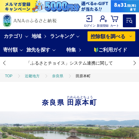
ログイン
新規登録
カート
カテゴリ
地域
ランキング
控除額を調べる
寄付額
旅先を探す
特集
ご利用ガイド
「ふるさとチョイス」システム連携に関して
TOP
近畿地方
奈良県
田原本町
たわらもとちょう
奈良県
田原本町