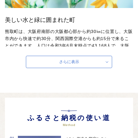
美しい水と緑に囲まれた町
熊取町は、大阪府南部の大阪都心部から約30㎞に位置し、大阪
市内から快速で約30分、関西国際空港からも約15分で来るこ
とができます。人口は令和3年6月末時点で43,168人で、大阪
府内の町村の中で最大の人口を誇ります。町内には、「京都大
学複合原子力科学研究所」「大阪体育大学」「大阪観光大学」
さらに表示
「関西医療大学」の４つの大学などがあり、大阪府内でも有数
の「学園文化都市」です。
ふるさと納税の使い道
Method