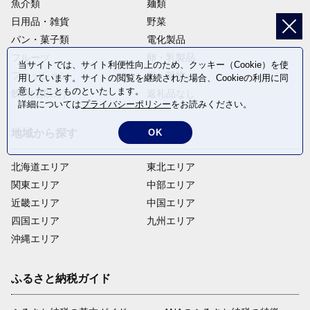
魚介類
麺類
日用品・雑貨
野菜
パン・菓子類
電化製品
フルーツ
卵・乳製品
当サイトでは、サイト利便性向上のため、クッキー（Cookie）を使
ファッション
米・穀物
用しています。サイトの閲覧を継続された場合、Cookieの利用に同
意したことものといたします。
飲料(酒以外)
返礼品なし
詳細については
プライバシーポリシー
をお読みください。
地域から探す
OK
北海道エリア
東北エリア
関東エリア
中部エリア
近畿エリア
中国エリア
四国エリア
九州エリア
沖縄エリア
ふるさと納税ガイド