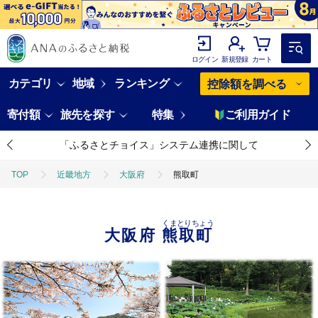
ログイン
新規登録
カート
カテゴリ
地域
ランキング
控除額を調べる
寄付額
旅先を探す
特集
ご利用ガイド
「ふるさとチョイス」システム連携に関して
TOP
近畿地方
大阪府
熊取町
くまとりちょう
大阪府
熊取町