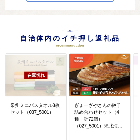
安心・安全なまちづくりの実現に
関する事業
05
（５）産業振興・地域活性化の促
自治体内のイチ押し返礼品
進に関する事業
産業振興・地域活性化の促進に関
recommendation
する事業
06
（６）自然環境の保全又は脱炭素
社会の実現に関する事業
自然環境の保全又は脱炭素社会の
実現に関する事業
泉州ミニバスタオル3枚
ぎょーざやさんの餃子
セット（037_5001）
詰め合わせセット（4
種 計72個）
（027_5001）※北海
道・沖縄・離島への配
送不可