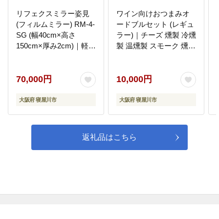
リフェクスミラー姿見
ワイン向けおつまみオ
(フィルムミラー) RM-4-
ードブルセット (レギュ
SG (幅40cm×高さ
ラー)｜チーズ 燻製 冷燻
150cm×厚み2cm)｜軽量
製 温燻製 スモーク 燻製
割れない 鏡 全身鏡 リフ
チーズ スモークチーズ
ェクスミラー 壁掛けミ
おつまみ 酒のつまみ チ
ラー 壁付け 吊り金具 三
ーズセット 乳製品 かん
70,000円
10,000円
角金具 ゴム脚付き イン
ぱち 真鯛 カジキ 燻製魚
テリア 家具 防災 着付け
[0357]
大阪府 寝屋川市
大阪府 寝屋川市
着替え ダンス ファッシ
ョン 日本製 [0234]
返礼品はこちら