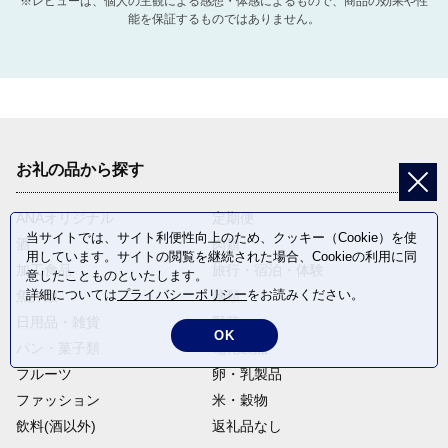
※レビューは、個人の主観による感想・体感によるもので、商品の効果や性
能を保証するものではありません。
お礼の品から探す
ANAオリジナル
定期便
当サイトでは、サイト利便性向上のため、クッキー（Cookie）を使
酒
肉類
用しています。サイトの閲覧を継続された場合、Cookieの利用に同
加工食品
旅行・宿泊・体験
意したことものといたします。
詳細については
プライバシーポリシー
をお読みください。
魚介類
麺類
日用品・雑貨
野菜
OK
パン・菓子類
電化製品
フルーツ
卵・乳製品
ファッション
米・穀物
飲料(酒以外)
返礼品なし