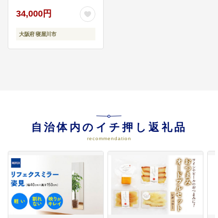
08
文化
34,000円
文化の振興を目的とする事業に活
用します。 積立先基金名：文化振
興基金
大阪府 寝屋川市
09
公共公益施設
公共公益施設の整備、維持管理等
の事業に活用します。 積立先基金
名：公共公益施設整備基金
自治体内のイチ押し返礼品
recommendation
10
交通遺児
交通遺児の激励を目的とする事業
に活用します。 積立先基金名：交
通遺児激励基金