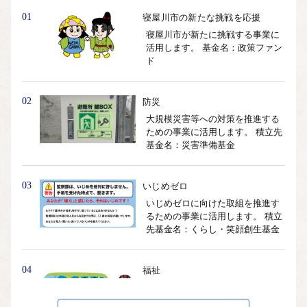
01
寝屋川市の新たな挑戦を応援
寝屋川市が新たに挑戦する事業に
活用します。 基金名：政策ファン
ド
02
防災
大規模災害等への対策を推進する
ための事業に活用します。 積立先
基金名：災害準備基金
03
いじめゼロ
いじめゼロに向けた取組を推進す
るための事業に活用します。 積立
先基金名：くらし・笑顔創生基金
04
福祉
社会福祉を目的とする事業に活用
します。 積立先基金名：福祉基金