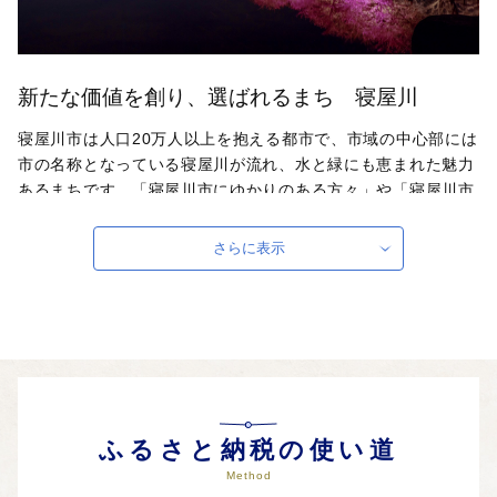
新たな価値を創り、選ばれるまち 寝屋川
寝屋川市は人口20万人以上を抱える都市で、市域の中心部には
市の名称となっている寝屋川が流れ、水と緑にも恵まれた魅力
あるまちです。「寝屋川市にゆかりのある方々」や「寝屋川市
を応援したいと思う方々」から『ふるさと納税制度』を活用し
た御寄付をお願いし、寝屋川市のまちづくりに役立てたいと考
さらに表示
えております。※使い道の指定がない場合は、公共公益施設の
整備等の事業（公共公益施設整備基金）に活用させていただき
ます。
自治体ホームページは
こちら
（外部サイト）
外部サイトへ遷移します。
個人情報の保護は遷移先サイトの方針に従います。
ふるさと納税の使い道
Method