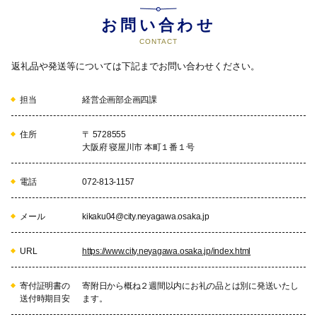
お問い合わせ
CONTACT
返礼品や発送等については下記までお問い合わせください。
担当
経営企画部企画四課
住所
〒 5728555
大阪府 寝屋川市 本町１番１号
電話
072-813-1157
メール
kikaku04@city.neyagawa.osaka.jp
URL
https://www.city.neyagawa.osaka.jp/index.html
寄付証明書の
寄附日から概ね２週間以内にお礼の品とは別に発送いたし
送付時期目安
ます。