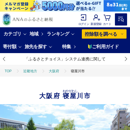
ログイン
新規登録
カート
カテゴリ
地域
ランキング
控除額を調べる
寄付額
旅先を探す
特集
ご利用ガイド
「ふるさとチョイス」システム連携に関して
TOP
近畿地方
大阪府
寝屋川市
ねやがわし
大阪府
寝屋川市