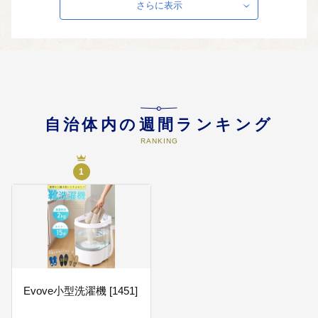
さらに表示
05
教育
教育振興を目的とする事業に活用
します。 積立先基金名：教育振興
基金
自治体内の週間ランキング
06
国際交流
RANKING
海外姉妹都市との交流その他の国
際交流事業に活用します。 積立先
1
基金名：国際交流基金
07
緑化・環境
都市緑化の推進のための事業に活
用します。 積立先基金名：政策フ
ァンド
Evove小型洗濯機 [1451]