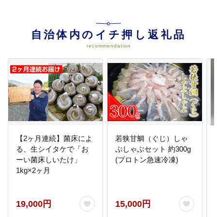
04
定住人口活性化に関する事業への
応援
自治体内のイチ押し返礼品
若者をはじめ、様々な人々の移
recommendation
住・定住を進め、町に住む人々が
共感し合い、心豊かな暮らしを次
代につなぐためのまちづくりに活
用させていただきます。
【2ヶ月連続】菌床によ
若狭甘鯛（ぐじ）しゃ
る、生シイタケで「お
ぶしゃぶセット 約300g
ーい菌床しいたけ」
(プロトン急速冷凍)
1kg×2ヶ月
19,000円
15,000円