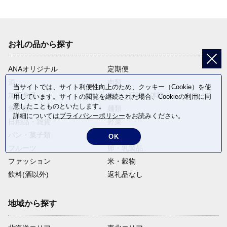
お礼の品から探す
ANAオリジナル
定期便
酒
肉類
当サイトでは、サイト利便性向上のため、クッキー（Cookie）を使
加工食品
旅行・宿泊・体験
用しています。サイトの閲覧を継続された場合、Cookieの利用に同
意したことものといたします。
魚介類
麺類
詳細については
プライバシーポリシー
をお読みください。
日用品・雑貨
野菜
パン・菓子類
電化製品
OK
フルーツ
卵・乳製品
ファッション
米・穀物
飲料(酒以外)
返礼品なし
地域から探す