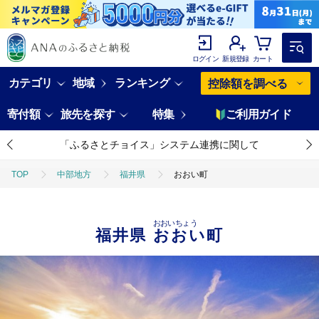
ログイン
新規登録
カート
カテゴリ
地域
ランキング
控除額を調べる
寄付額
旅先を探す
特集
ご利用ガイド
「ふるさとチョイス」システム連携に関して
TOP
中部地方
福井県
おおい町
おおいちょう
福井県
おおい町