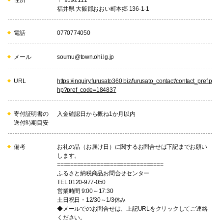
住所
〒 9192111
福井県 大飯郡おおい町本郷 136-1-1
電話
0770774050
メール
soumu@town.ohi.lg.jp
URL
https://inquiry.furusato360.biz/furusato_contact/contact_pref.p
hp?pref_code=184837
寄付証明書の
入金確認日から概ね1か月以内
送付時期目安
備考
お礼の品（お届け日）に関するお問合せは下記までお願い
します。
================================
ふるさと納税商品お問合せセンター
TEL 0120-977-050
営業時間 9:00～17:30
土日祝日・12/30～1/3休み
◆メールでのお問合せは、上記URLをクリックしてご連絡
ください。