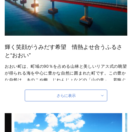
輝く笑顔がうみだす希望 情熱よせ合うふるさ
と“おおい”
おおい町は、町域の90％を占める山林と美しいリアス式の眺望
が得られる海を中心に豊かな自然に囲まれた町です。この豊か
な自然は、きのこや梅、じねんじょなどの「山の幸」、若狭ぐ
じに代表される新鮮な魚介類などの「海の幸」を特産物として
もたらしてくれます。 また、八ヶ峰家族旅行村やきのこの森
さらに表示
など家族そろって楽しめる施設のほか、若州一滴文庫や暦会館
などの文化施設も立地しており、自然に加え魅力ある文化や歴
史も満喫できます。
自治体ホームページは
こちら
（外部サイト）