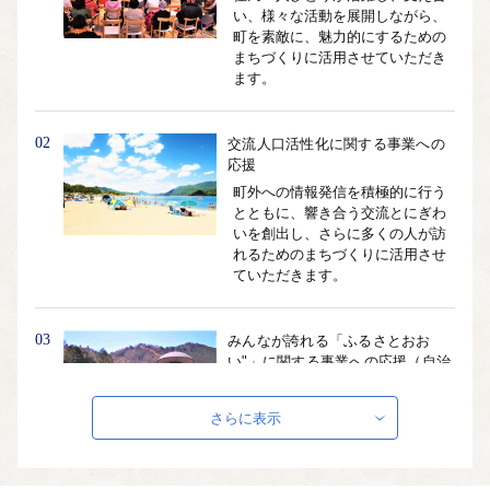
い、様々な活動を展開しながら、
町を素敵に、魅力的にするための
まちづくりに活用させていただき
ます。
02
交流人口活性化に関する事業への
応援
町外への情報発信を積極的に行う
とともに、響き合う交流とにぎわ
いを創出し、さらに多くの人が訪
れるためのまちづくりに活用させ
ていただきます。
03
みんなが誇れる「ふるさとおお
い"」に関する事業への応援（自治
体におまかせ）"
みんなが誇れる「ふるさと"おお
さらに表示
い"」を目指すため、特に事業を特
定せず、さまざまな事業に活用さ
せていただきます。