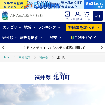
ログイン
新規登録
カート
カテゴリ
地域
ランキング
控除額を調べる
寄付額
旅先を探す
特集
ご利用ガイド
「ふるさとチョイス」システム連携に関して
TOP
中部地方
福井県
池田町
いけだちょう
福井県
池田町