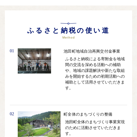
かがり火に照らされる幽玄で神秘的な世界をお楽しみくださ
い。たくさんのご来場をお待ちしております。
自治体ホームページは
こちら
（外部サイト）
ふるさと納税の使い道
外部サイトへ遷移します。
個人情報の保護は遷移先サイトの方針に従います。
Method
01
池田町地域自治再興交付金事業
ふるさと納税による寄附金を地域
間の交流を深める活動への補助
や、地域の課題解決や新たな取組
みを開始するための初期活動への
補助として活用させていただきま
す。
02
町全体のまちづくりの整備
池田町全体のまちづくり事業実現
のために活動させていただきま
す。