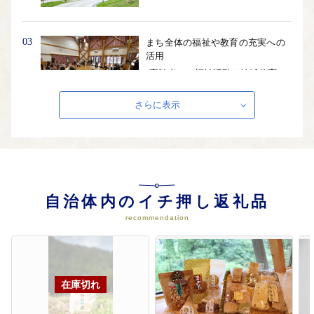
03
まち全体の福祉や教育の充実への
活用
高齢者への福祉活動や地域教育で
の活用をさせていただきます。
さらに表示
04
地域の農林業事業への活用
池田町の豊かな自然を活かした農
業や林業振興の事業として活用さ
せていただきます。
自治体内のイチ押し返礼品
recommendation
05
文化振興を目的とした事業への活
用
池田町の伝統行事「田楽能舞」な
どの文化振興の事業への活用をさ
せていただきます。