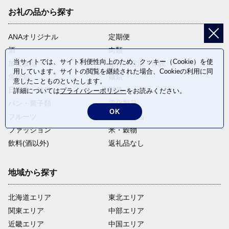
お礼の品から探す
ANAオリジナル
定期便
酒
肉類
当サイトでは、サイト利便性向上のため、クッキー（Cookie）を使
加工食品
旅行・宿泊・体験
用しています。サイトの閲覧を継続された場合、Cookieの利用に同
魚介類
麺類
意したことものといたします。
日用品・雑貨
野菜
詳細については
プライバシーポリシー
をお読みください。
パン・菓子類
電化製品
OK
フルーツ
卵・乳製品
ファッション
米・穀物
飲料(酒以外)
返礼品なし
地域から探す
北海道エリア
東北エリア
関東エリア
中部エリア
近畿エリア
中国エリア