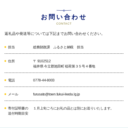
お問い合わせ
CONTACT
返礼品や発送等については下記までお問い合わせください。
担当
総務財政課 ふるさと納税 担当
住所
〒 9102512
福井県 今立郡池田町 稲荷第３５号４番地
電話
0778-44-8003
メール
furusato@town.fukui-ikeda.lg.jp
寄付証明書の
１月上旬ごろにお礼の品とは別にお送りいたします。
送付時期目安