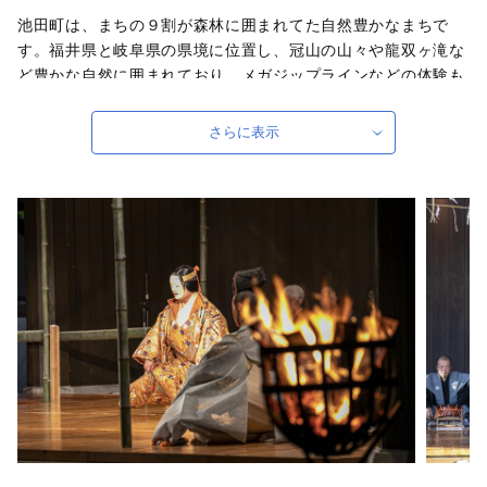
池田町は、まちの９割が森林に囲まれてた自然豊かなまちで
す。福井県と岐阜県の県境に位置し、冠山の山々や龍双ヶ滝な
ど豊かな自然に囲まれており、メガジップラインなどの体験も
することができます。田んぼでは、ミネラル豊富な水と、昼と
夜の寒暖差によりおいしいお米が育てられます。畑で育てられ
さらに表示
た野菜を使った料理やお土産もおすすめです。ぜひ一度、いけ
だへ足を運んでいただき、人と自然のぬくもりを感じてくださ
い。
また、今年の夏も、須波阿湏疑(すわあづき)神社にて「葉月薪
能」を行います。延命息災、五穀豊穣への祈願や感謝を示す農
村行事として今日にも伝えられる池田町の民俗芸能「水海の田
楽・能舞」と、日本の伝統芸能の代表である能狂言と共演する
ことで、互いの芸能の特徴を比較することができる番組構成と
なっています。
また、全国の民俗芸能継承団体との交流振興を図るため、島根
県江津市より「石見神楽 嘉戸神楽社中」をお迎えします。ま
た当日は、田楽能舞の面装束着装体験や、池田の古面パネル
展、創作能面展など能楽文化のほか、食と物産などでも「能楽
の郷 池田」を感じていただけるイベントとなります。