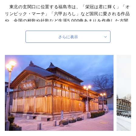
東北の玄関口に位置する福島市は、「栄冠は君に輝く」「オ
リンピック・マーチ」「六甲おろし」など国民に愛される作品
や、全国の校歌や社歌など生涯5,000曲あまりを作曲した古関
裕而のふるさとで、人情味あふれる福島県の県都です。また、
俳聖松尾芭蕉も訪れたという歴史と伝統に培われた「飯坂温
さらに表示
泉」をはじめ、こけしと水芭蕉の里「土湯温泉」や奥州三高湯
の一つに数えられる温泉郷「高湯温泉」といったそれぞれに特
色のある温泉地を有するほか、初夏のサクランボにはじまり、
夏のモモ、秋のナシやブドウ、初冬のリンゴなど、四季を通じ
て上質なくだものが楽しめる、豊かな自然に囲まれた四季の移
り変わりがとても美しいまちです。
自治体ホームページは
こちら
（外部サイト）
外部サイトへ遷移します。
個人情報の保護は遷移先サイトの方針に従います。