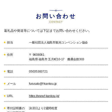
るよう役割を果たしていきます。
お問い合わせ
CONTACT
08
８ スポーツのまちづくり
「復興五輪」開催都市としてのレ
返礼品や発送等については下記までお問い合わせください。
ガシーを生かし、パラスポーツも
含めた市民の多様なスポーツ活動
担当
一般社団法人福島市観光コンベンション協会
を促進するとともに、官民連携に
よりスポーツによる地域活性化に
取り組みます。
住所
〒 9608061
福島県 福島市 五月町10-17 酪農会館303
09
９ 動物との共生
電話
05035383721
動物の愛護と適正な管理を進める
とともに、ペット同伴避難所な
メール
furusato@f-kankou.jp
ど、地域の中で動物と共生できる
取組を進めます。
URL
https://www.f-kankou.jp/
寄付証明書の
決済日より2週間程度