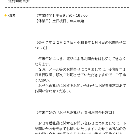
送付時期目安
10
10 情報発信と都市ブランドの形成
ＩＣＴ化を推進しながら、情報発
信を強化し、県外の方とのコミュ
備考
【営業時間】平日9：30～16：00
ニケーションと都市ブランドの形
【休業日】土日祝日、年末年始
成を図っていきます。
【令和７年１２月２７日～令和８年１月４日のお問合せに
ついて】
11
11 とにかく復興、福島市！
年末年始につき、電話によるお問合せはお受けできなく
復興、まちづくりなど、とにかく
なります。
福島市を応援していただければ幸
なお、メール等のお問合せにつきましては、令和８年１
月５日以降、順次ご対応させていただきますので、ご了承
いです。
ください。
おせち返礼品に関するお問い合わせは下記専用窓口あて
お問い合わせください。
【年末年始の『おせち返礼品』専用お問合せ窓口】
おせち返礼品に関するお問い合わせにつきましては、下
記問い合わせ先までお願いいたします。おせち返礼品のみ