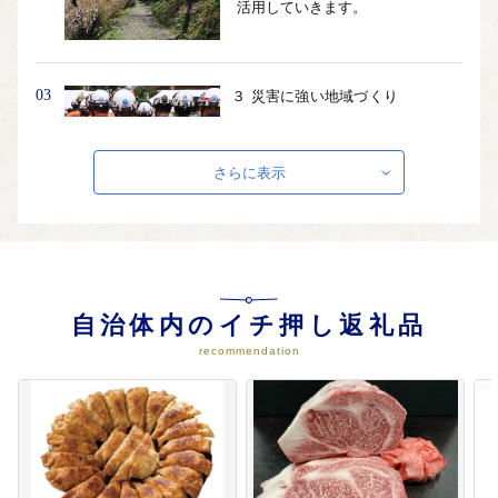
活用していきます。
03
３ 災害に強い地域づくり
大震災や台風、新型コロナ感染症
の教訓を生かして、災害や感染症
に強い地域づくりを進めます。福
さらに表示
島モデルとなり、感謝をもって他
都市を応援できるまちを目指しま
す。
04
４ 音楽・文化があふれるまちづく
り
自治体内のイチ押し返礼品
偉大な音楽家、古関裕而氏。その
recommendation
故郷にふさわしい音楽や文化が溶
け込む地域づくりや音楽・文化の
振興に取り組みます。
05
５ 子どもの夢を育むまち