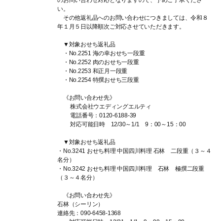
のお問い合わせ対応となりますので、予めご了承くださ
い。
その他返礼品へのお問い合わせにつきましては、令和８
年１月５日以降順次ご対応させていただきます。
▼対象おせち返礼品
・No.2251 海の幸おせち一段重
・No.2252 肉のおせち一段重
・No.2253 和正月一段重
・No.2254 特撰おせち三段重
《お問い合わせ先》
株式会社ウエディングエルティ
電話番号：0120-6188-39
対応可能日時 12/30～1/1 9：00～15：00
▼対象おせち返礼品
・No.3241 おせち料理 中国四川料理 石林 二段重（３～４
名分）
・No.3242 おせち料理 中国四川料理 石林 極撰二段重
（３～４名分）
《お問い合わせ先》
石林（シーリン）
連絡先：090-6458-1368