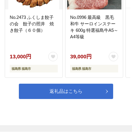
災害が子どもに与える影響は大き
く、子ども数も減少しました。子
No.2473 ふくしま餃子
No.0996 最高級 黒毛
どもに関する施策・環境を充実
の会 餃子の照井 焼
和牛 サーロインステー
し、子どもたちや子育て世代から
「住みたい！」と選ばれるまちを
き餃子（６０個）
キ 600g 特選福島牛A5～
目指します。
A4等級
06
６ 高齢者や障がい者、誰にでもや
13,000円
39,000円
さしい共生社会
モデル的な共生社会を目指し、高
福島県 福島市
福島県 福島市
齢者、障がい者をはじめ、誰もが
安心していきいきと暮らせる地域
社会の形成、医療・福祉・健康づ
くりを進めます。
返礼品はこちら
07
７ にぎわいと活力の県都づくり
県都・福島圏域の拠点都市とし
て、福島駅前再開発など中心部の
にぎわいづくり、産業振興などに
より、広域的に定住・交流が増え