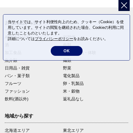
当サイトでは、サイト利便性向上のため、クッキー（Cookie）を使
お礼の品から探す
用しています。サイトの閲覧を継続された場合、Cookieの利用に同
意したことものといたします。
ANAオリジナル
定期便
詳細については
プライバシーポリシー
をお読みください。
酒
肉類
OK
加工食品
旅行・宿泊・体験
魚介類
麺類
日用品・雑貨
野菜
パン・菓子類
電化製品
フルーツ
卵・乳製品
ファッション
米・穀物
飲料(酒以外)
返礼品なし
地域から探す
北海道エリア
東北エリア