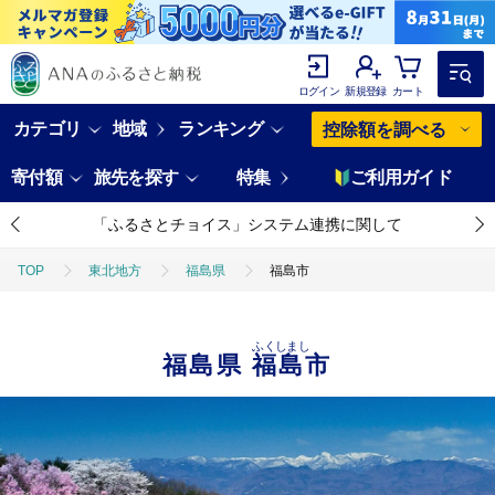
ログイン
新規登録
カート
カテゴリ
地域
ランキング
控除額を調べる
寄付額
旅先を探す
特集
ご利用ガイド
「ふるさとチョイス」システム連携に関して
TOP
東北地方
福島県
福島市
ふくしまし
福島県
福島市