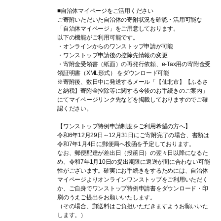
■自治体マイページをご活用ください
ご寄附いただいた自治体の寄附状況を確認・活用可能な
「自治体マイページ」をご用意しております。
以下の機能がご利用可能です。
・オンラインからのワンストップ申請が可能
・ワンストップ申請後の控除先情報の変更
・寄附金受領書（紙面）の再発行依頼、e-Tax用の寄附金受
領証明書（XML形式） をダウンロード可能
※寄附後、数日中に発送するメール「【仙北市】【ふるさ
と納税】寄附金控除等に関する今後のお手続きのご案内」
にてマイページリンク先などを掲載しておりますのでご確
認ください。
【ワンストップ特例申請制度をご利用希望の方へ】
令和6年12月29日～12月31日にご寄附完了の場合、書類は
令和7年1月4日に郵便局へ投函を予定しております。
なお、郵便配達が差出日（投函日）の翌々日以降になるた
め、令和7年1月10日の提出期限に返送が間に合わない可能
性がございます。確実にお手続きをするためには、自治体
マイページよりオンラインワンストップをご利用いただく
か、ご自身でワンストップ特例申請書をダウンロード・印
刷のうえご提出をお願いいたします。
（その場合、郵送料はご負担いただきますようお願いいた
します。）