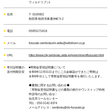
ウィルドリブン)
住所
〒 0100002
秋田県 秋田市東通仲町 5-2
電話
05055271816
メール
furusato-sembokushi-akita@willdriven.co.jp
URL
https://www.city.semboku.akita.jp/government/furusato.html
寄付証明書の
■寄附金受領証明書について
送付時期目安
令和6年12月31日までにご入金確認ができたご寄附は
令和6年分として寄附金受領証明書等を発行いたします。
◆書類に関するお問い合わせ◆
〔寄附金受領証明書などの書類の発行やワンストップ特例
申請等のお問い合せ〕
仙北市コールセンター
TEL：050-3142-9374
メールアドレス：semboku@do-furusato.jp