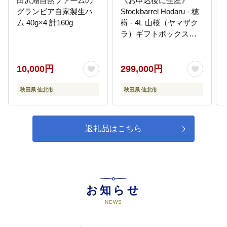
田沢湖自然ファームの
《お申込後に生産》
グランビア自家製生ハ
Stockbarrel Hodaru - 穂
ム 40g×4 計160g
樽 - 4L 山桜（ヤマザク
ラ）ギフトボックス無
し 台座付き 蒸留酒熟成
用樽サーバー
10,000円
299,000円
秋田県 仙北市
秋田県 仙北市
返礼品はこちら
お知らせ
NEWS