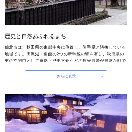
歴史と自然あふれるまち
仙北市は、秋田県の東部中央に位置し、岩手県と隣接している
地域です。田沢湖・角館の2つの新幹線の駅を有し、秋田県の
東の玄関口として自然・歴史文化などの観光資源が豊富な町で
あります。市のほぼ中央に水深日本一の田沢湖があり、秋田駒
ヶ岳・八幡平に囲まれ、玉川・乳頭といった温泉郷を有してい
さらに表示
ます。城下町として栄えた角館地区は「みちのくの小京都」と
呼ばれ、武家屋敷や2kmに及ぶ桜のトンネルが魅力です。
自治体ホームページは
こちら
（外部サイト）
外部サイトへ遷移します。
個人情報の保護は遷移先サイトの方針に従います。