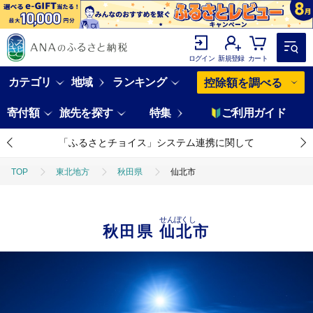
ログイン
新規登録
カート
カテゴリ
地域
ランキング
控除額を調べる
寄付額
旅先を探す
特集
ご利用ガイド
「ふるさとチョイス」システム連携に関して
TOP
東北地方
秋田県
仙北市
せんぼくし
秋田県
仙北市