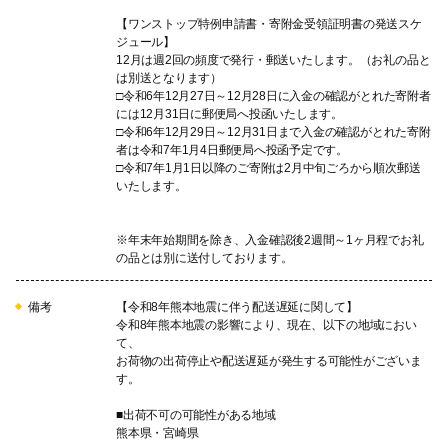
【ワンストップ特例申請書・寄附金受領証明書の発送スケ
ジュール】
12月は週2回の頻度で発行・郵送いたします。（お礼の品と
は別送となります）
□令和6年12月27日～12月28日に入金の確認がとれた寄附者
には12月31日に郵便局へ投函いたします。
□令和6年12月29日～12月31日まで入金の確認がとれた寄附
者は令和7年1月4日郵便局へ投函予定です。
□令和7年1月1日以降のご寄附は2月中旬ごろから順次郵送
いたします。
※年末年始期間を除き、入金確認後2週間～1ヶ月程でお礼
の品とは別に送付しております。
備考
【令和8年熊本地震に伴う配送遅延に関して】
令和8年熊本地震の影響により、現在、以下の地域におい
て、
お荷物の出荷停止や配送遅延が発生する可能性がございま
す。
■出荷不可の可能性がある地域
熊本県・宮崎県