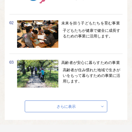
02
未来を担う子どもたちを育む事業
子どもたちが健康で健全に成長す
るための事業に活用します。
03
高齢者が安心に暮らすための事業
高齢者が住み慣れた地域で生きが
いをもって暮らすための事業に活
用します。
04
伝統文化を次世代へつなぐ事業
さらに表示
桜の樹勢回復、伝建地区内の建造
物や黒板塀の改修など、市内の有
形無形を含む文化財の保存事業に
活用します。