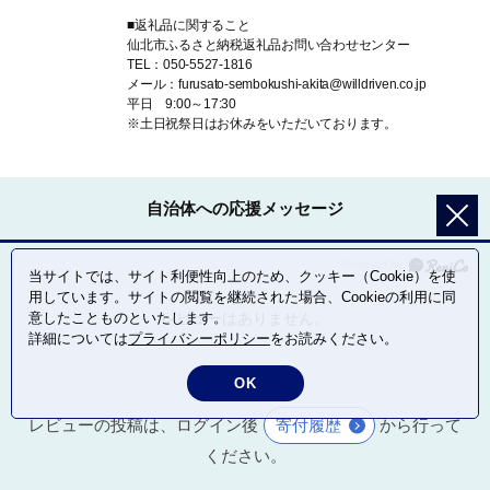
■返礼品に関すること
仙北市ふるさと納税返礼品お問い合わせセンター
TEL：050-5527-1816
メール：furusato-sembokushi-akita@willdriven.co.jp
平日 9:00～17:30
※土日祝祭日はお休みをいただいております。
自治体への応援メッセージ
当サイトでは、サイト利便性向上のため、クッキー（Cookie）を使
用しています。サイトの閲覧を継続された場合、Cookieの利用に同
意したことものといたします。
レビューはありません。
詳細については
プライバシーポリシー
をお読みください。
OK
レビューの投稿は、ログイン後
寄付履歴
から行って
ください。