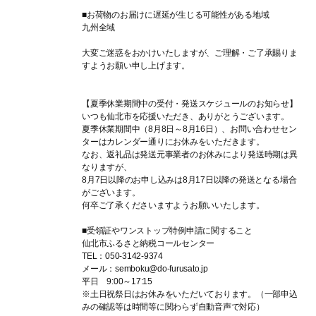
■お荷物のお届けに遅延が生じる可能性がある地域
九州全域
大変ご迷惑をおかけいたしますが、ご理解・ご了承賜りま
すようお願い申し上げます。
【夏季休業期間中の受付・発送スケジュールのお知らせ】
いつも仙北市を応援いただき、ありがとうございます。
夏季休業期間中（8月8日～8月16日）、お問い合わせセン
ターはカレンダー通りにお休みをいただきます。
なお、返礼品は発送元事業者のお休みにより発送時期は異
なりますが、
8月7日以降のお申し込みは8月17日以降の発送となる場合
がございます。
何卒ご了承くださいますようお願いいたします。
■受領証やワンストップ特例申請に関すること
仙北市ふるさと納税コールセンター
TEL：050-3142-9374
メール：semboku@do-furusato.jp
平日 9:00～17:15
※土日祝祭日はお休みをいただいております。（一部申込
みの確認等は時間等に関わらず自動音声で対応）