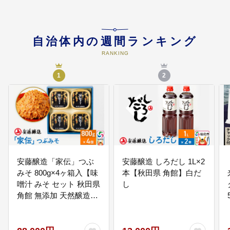
05
山と湖と温泉を活かした観光事業
秋田駒ケ岳・乳頭温泉郷・田沢湖
自治体内の週間ランキング
などの地域資源の管理と活用に結
RANKING
びつく事業に活用します。
1
2
安藤醸造「家伝」つぶ
安藤醸造 しろだし 1L×2
みそ 800g×4ヶ箱入【味
本【秋田県 角館】白だ
噌汁 みそ セット 秋田県
し
角館 無添加 天然醸造】
[味噌 みそ ミソ]