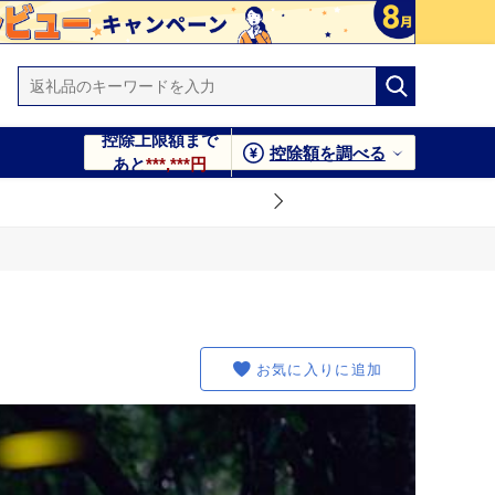
控除上限額まで
控除額を調べる
あと
***,***円
お気に入りに追加