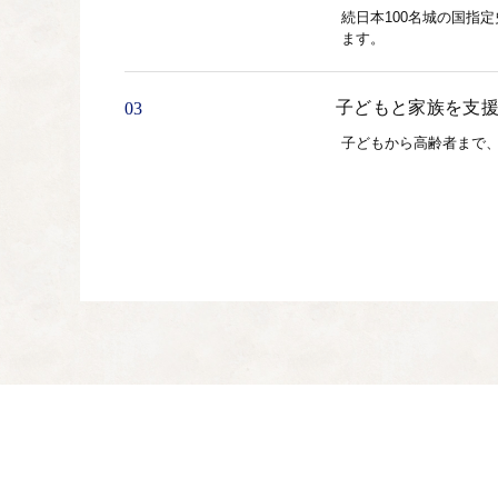
続日本100名城の国指
ます。
子どもと家族を支
03
子どもから高齢者まで
子どもの教育のた
04
学力向上、学校図書の
まちづくりのため
05
地域のにぎわいづくり
市長におまかせ
06
地域の魅力を活かしな