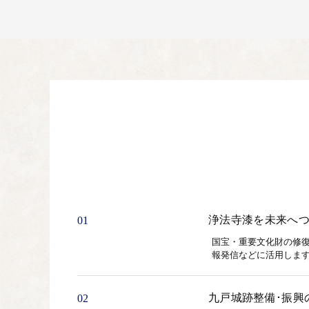
浄法寺漆を未来へ
01
国宝・重要文化財の修
報発信などに活用しま
九戸城跡整備･振興
02