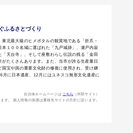
ぐふるさとづくり
。東北最大級のヒメボタルの観賞地である「折爪・
日本１００名城に選ばれた「九戸城跡」、瀬戸内寂
た「天台寺」、そして座敷わらし伝説の残る「金田
所がたくさんあります。また、当市が誇る生産量日
ど国宝や国の重要文化財の修復に使用され、受け継
6月に日本遺産、12月にはユネスコ無形文化遺産に
自治体ホームページは
こちら
（外部サイト）
します。
個人情報の保護は遷移先サイトの方針に従います。