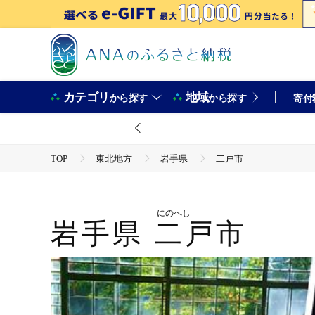
カテゴリ
地域
から探す
から探す
寄付
TOP
東北地方
岩手県
二戸市
にのへし
岩手県
二戸市