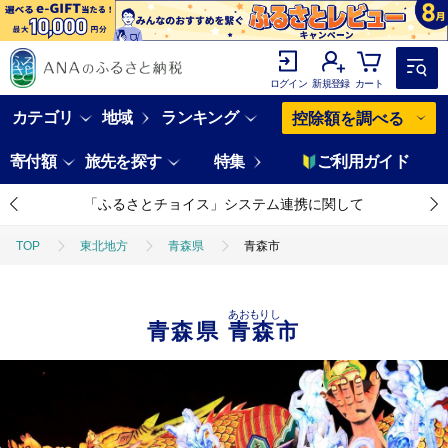
ログイン
新規登録
カート
カテゴリ
地域
ランキング
控除額を調べる
寄付額
旅先を探す
特集
ご利用ガイド
「ふるさとチョイス」システム連携に関して
TOP
東北地方
青森県
青森市
あおもりし
青森県
青森市