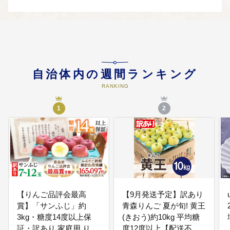
里浪岡の地域振興のための取組な
ど
浪岡地区の歴史・文化の継承、人
口減少対策、食の拠点づくりなど
の事業
自治体内の週間ランキング
RANKING
1
2
05
【地域活性化】あおもりから日本
を元気に！あおもりの魅力発信！
など
地域おこし、Ｕターン促進、関係
人口拡大、広報プロモーションな
どの事業
【りんご品評会最高
【9月発送予定】訳あり
06
【こども・若者支援】未来を担う
賞】「サンふじ」約
青森りんご 夏が旬! 黄王
こども・若者と子育て世代を応援
3kg・糖度14度以上保
(きおう)約10kg 平均糖
など
証・訳あり 家庭用 りん
度12度以上【配送不可
子育て支援、こども・若者支援、