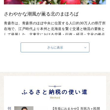
さわやかな潮風が薫る北のまほろば
青森市は、青森県のほぼ中央に位置する人口約30万人の県庁所
在地で、江戸時代より本州と北海道を繋ぐ交通と物流の要衝と
して発展した、北東北における交通・行政・経済・文化の拠点
都市です。八甲田連峰や陸奥湾などの美しい自然に囲まれ、り
んご、カシス、ホタテなど豊富な食材に恵まれています。ま
さらに表示
た、日本を代表する火祭り「青森ねぶた祭」や世界遺産登録が
決定した三内丸山遺跡をはじめとした縄文遺跡群などの文化や
歴史など、ここにしかない豊かな宝物を有しています。
ふるさと納税の使い道
Method
01
【市長におまかせ】市民力＋民間