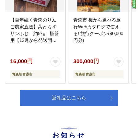
市民病院・浪岡病院における医療
の充実などの事業
【百年続く青森のりん
青森市 後から選べる旅
ご農家直送】葉とらず
行Webカタログで使え
サンふじ 約5kg 贈答
る! 旅行クーポン(90,000
10
【福祉】高齢者、障がい者、支援
用【12月から発送開
円分)
が必要な人を支える地域共生社会
始】【配送不可地域：
を目指してなど
離島】
地域で支え合う環境づくり、高齢
者や障がい者など支援が必要な人
16,000円
300,000円
を支える体制づくり、地域福祉を
推進する基盤整備などの事業
青森県 青森市
青森県 青森市
11
【市民のくらし】女性活躍！女性
が生き生きと働き続けられるため
返礼品はこちら
の支援など
男女共同参画の推進、町会活動へ
の支援、交通安全、防犯などの事
業
お知らせ