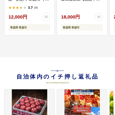
ご【配送不可地域：離
地域：離島・沖縄県】
こどもの権利保障、母子保健など
3.7
（3）
の事業
島】
12,000円
18,000円
07
【教育】子どもの夢を応援する学
青森県 青森市
青森県 青森市
校教育の充実など
ゆるスタ、ラーケーション、不登
校等特認校等の学校教育のアップ
デートや子どもの文化・芸術・ス
ポーツの応援などの事業
08
【保健】人もペットも健康で長生
きできるための環境の構築など
自治体内のイチ押し返礼品
動物愛護、健康寿命延伸、地域医
療などの事業
recommendation
09
【病院】持続可能な医療提供体制
の推進など