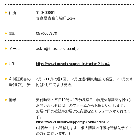
15
【環境】自然環境の保全と地球温
暖化対策の推進など
住所
〒 0300801
自然環境の保全、自然との共生、
青森県 青森市新町 1-3-7
鳥獣被害防止、地球温暖化対策、
ごみのリサイクル・適正処理・施
設整備などの事業
電話
0570067378
メール
ask-a@furusato-support.jp
16
【水道】安全でおいしい水を い
つまでも 守り 育み 次世代へ
の継承など
URL
https://www.furusato-support.jp/contact?site=4
水源の保護、水質保全、水道プロ
モーション、上下水道を守るため
寄付証明書の
2月～11月は週1回、12月は週2回の頻度で発送。※1月の寄
の取組などの事業
送付時期目安
附は2月中旬より発送。
備考
受付時間：平日10時～17時(祝祭日・特定休業期間を除く)
17
【消防】消防・救急体制の充実・
お問い合わせは以下のフォームからお願いいたします。
強化など
お届け日の確認やお届け先変更などもフォームから行えま
車両及び資器材等の整備・更新な
す。
どの事業
https://www.furusato-support.jp/contact?site=4
(外部サイトへ遷移します。個人情報の保護は遷移先サイト
の方針に従います。)