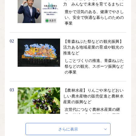
力 みんなで未来を育てるまちに
豊かで活気のある、健康でやさし
い、安全で快適な暮らしのための
事業
02
【青森ねぶた祭などの観光振興】
活力ある地域産業の育成や観光の
推進など
しごとづくりの推進、青森ねぶた
祭などの観光、スポーツ振興など
の事業
03
【農林水産】りんごや米などおい
しい農水産物の販売促進と農林水
産業の振興など
次世代につなぐ農林水産業の継
承、地域の食の発展などの事業
さらに表示
04
【浪岡地域振興】りんごと中世の