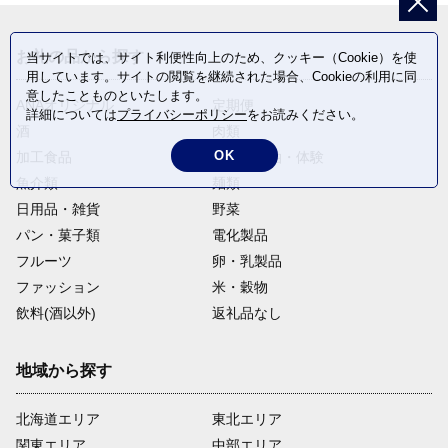
お礼の品から探す
当サイトでは、サイト利便性向上のため、クッキー（Cookie）を使
用しています。サイトの閲覧を継続された場合、Cookieの利用に同
意したことものといたします。
ANAオリジナル
定期便
詳細については
プライバシーポリシー
をお読みください。
酒
肉類
OK
加工食品
旅行・宿泊・体験
魚介類
麺類
日用品・雑貨
野菜
パン・菓子類
電化製品
フルーツ
卵・乳製品
ファッション
米・穀物
飲料(酒以外)
返礼品なし
地域から探す
北海道エリア
東北エリア
関東エリア
中部エリア