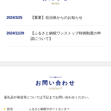
12
【防災】災害時に命を守る地域防
NEWS
災力の強化など
指定避難所・緊急避難場所へ避難
2024/3/25
【重要】自治体からのお知らせ
するための環境整備、自主防災組
織への支援、災害用備蓄品の確保
などの事業
2024/11/29
【ふるさと納税ワンストップ特例制度の申
請について】
13
【都市】世界一の豪雪都市！雪に
強い持続可能な都市づくりなど
雪に強い都市整備、まちづくり・
市街地整備支援、緑化推進などの
事業
14
【市営バス】便利で安全な交通ネ
お問い合わせ
ットワークの充実など
バス待ち・乗車環境の整備、バス
CONTACT
への愛着を図るイベント、安定し
返礼品や発送等については下記までお問い合わせください。
た運行体制の構築などの事業
担当
ふるさと納税サポートセンター