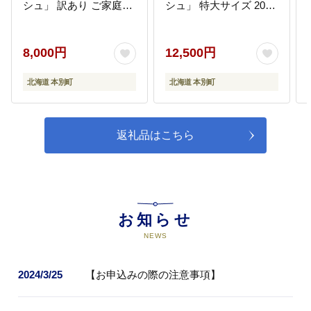
シュ」 訳あり ご家庭用
シュ」 特大サイズ 20本
12本 《8月上旬-8月末頃
(1本380g以上) Lサイズ
出荷》嶋崎農園 ---
《8月中旬-9月中旬頃出
hsh_csfoni_ad89_25_8000_12p-
荷》---
8,000円
12,500円
--
hsh_csfoni_ad89_25_12500_20
--
北海道 本別町
北海道 本別町
返礼品はこちら
お知らせ
NEWS
2024/3/25
【お申込みの際の注意事項】