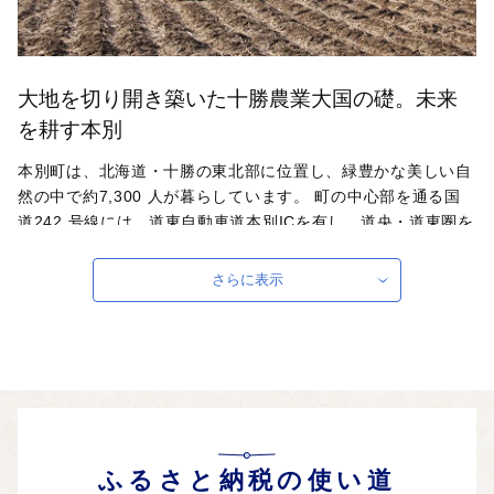
大地を切り開き築いた十勝農業大国の礎。未来
を耕す本別
本別町は、北海道・十勝の東北部に位置し、緑豊かな美しい自
然の中で約7,300 人が暮らしています。 町の中心部を通る国
道242 号線には、道東自動車道本別ICを有し、道央・道東圏を
結ぶ流通の拠点でもあります。主な産業は農業・工業・林業
で、近年は本別公園や道の駅を核とした観光をはじめ、地場産
さらに表示
品の加工や地域包括ケアシステムの構築などにも力を入れてい
ます。
自治体ホームページは
こちら
（外部サイト）
外部サイトへ遷移します。
個人情報の保護は遷移先サイトの方針に従います。
ふるさと納税の使い道