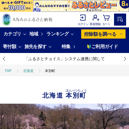
ログイン
新規登録
カート
カテゴリ
地域
ランキング
控除額を調べる
寄付額
旅先を探す
特集
ご利用ガイド
「ふるさとチョイス」システム連携に関して
TOP
北海道
本別町
ほんべつちょう
北海道
本別町