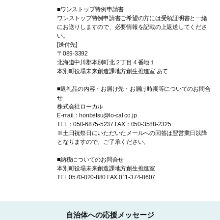
■ワンストップ特例申請書
ワンストップ特例申請書ご希望の方には受領証明書と一緒
にお送りしますので、必要情報を記載の上返送してくださ
い。
[送付先]
〒089-3392
北海道中川郡本別町北２丁目４番地１
本別町役場未来創造課地方創生推進室 あて
■返礼品の内容・お届け先・お届け時期等についてのお問合
せ
株式会社ローカル
E-mail：honbetsu@lo-cal.co.jp
TEL：050-6875-5237 FAX：050-3588-2325
※土日祝祭日にいただいたメールへの回答は翌営業日以降
となりますので、ご了承ください。
■納税についてのお問合せ
本別町役場未来創造課地方創生推進室
TEL:0570-020-880 FAX:011-374-8607
自治体への応援メッセージ