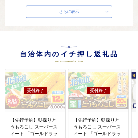
04
防災対策・環境衛生の推進に関す
る事業
さらに表示
防災に対する知識の普及や被害を
最小限に食い止める社会基盤の構
築に関する事業に活用します。
05
教育活動の充実と推進に関する事
業
自治体内のイチ押し返礼品
寄付金を有効に使い、子どもたち
recommendation
が毎日健やかに過ごせる環境を整
えます。
06
商工業と観光の振興に関する事業
地域特性を活かした産業振興を推
進するとともに、地域の新たな活
力源となる新規産業の創出に取り
組みます。
【先行予約】朝採りと
【先行予約】朝採りと
うもろこし スーパース
うもろこし スーパース
ィート 「ゴールドラッ
ィート 「ゴールドラッ