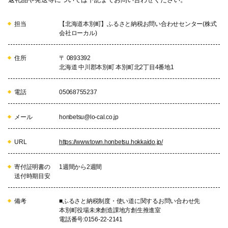
担当
【北海道本別町】ふるさと納税お問い合わせセンター(株式
会社ローカル)
住所
〒 0893392
北海道 中川郡本別町 本別町北2丁目4番地1
電話
05068755237
メール
honbetsu@lo-cal.co.jp
URL
https://www.town.honbetsu.hokkaido.jp/
寄付証明書の
1週間から2週間
送付時期目安
備考
■ふるさと納税制度・使い道に関するお問い合わせ先
本別町役場未来創造課地方創生推進室
電話番号:0156-22-2141