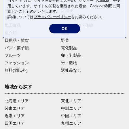
当サイトでは、サイト利便性向上のため、クッキー（Cookie）を使
用しています。サイトの閲覧を継続された場合、Cookieの利用に同
ANAオリジナル
定期便
意したことものといたします。
詳細については
プライバシーポリシー
をお読みください。
酒
肉類
加工食品
旅行・宿泊・体験
OK
魚介類
麺類
日用品・雑貨
野菜
パン・菓子類
電化製品
フルーツ
卵・乳製品
ファッション
米・穀物
飲料(酒以外)
返礼品なし
地域から探す
北海道エリア
東北エリア
関東エリア
中部エリア
近畿エリア
中国エリア
四国エリア
九州エリア