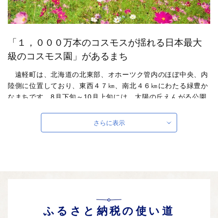
「１，０００万本のコスモスが揺れる日本最大
級のコスモス園」があるまち
遠軽町は、北海道の北東部、オホーツク管内のほぼ中央、内
陸側に位置しており、東西４７㎞、南北４６㎞にわたる緑豊か
なまちです。8月下旬～10月上旬には、太陽の丘えんがる公園
虹のひろばコスモス園で一面に咲くコスモスが風に揺れ、映画
のようなパノラマシーンで訪れる人をしばし感動の世界へと誘
さらに表示
ってくれます。
自治体ホームページは
こちら
（外部サイト）
外部サイトへ遷移します。
個人情報の保護は遷移先サイトの方針に従います。
ふるさと納税の使い道