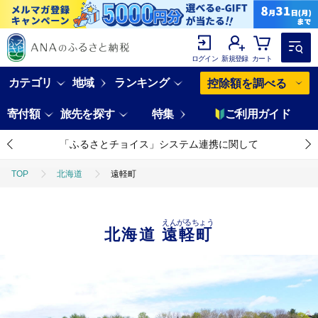
ログイン
新規登録
カート
カテゴリ
地域
ランキング
控除額を調べる
寄付額
旅先を探す
特集
ご利用ガイド
「ふるさとチョイス」システム連携に関して
TOP
北海道
遠軽町
えんがるちょう
北海道
遠軽町