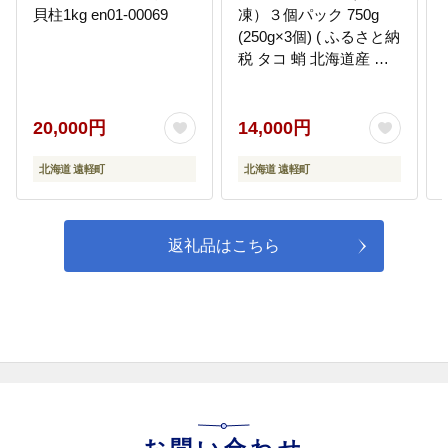
貝柱1kg en01-00069
凍）３個パック 750g
(250g×3個) ( ふるさと納
税 タコ 蛸 北海道産 刺
身 カルパッチョ サラダ
たこしゃぶ 寿司 冷凍 海
鮮 お取り寄せグルメ 北
20,000円
14,000円
海道 遠軽町 ) en01-
00068
北海道 遠軽町
北海道 遠軽町
返礼品はこちら