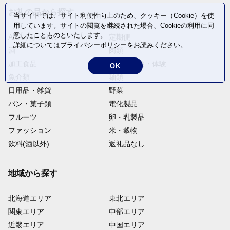
お礼の品から探す
当サイトでは、サイト利便性向上のため、クッキー（Cookie）を使
用しています。サイトの閲覧を継続された場合、Cookieの利用に同
意したことものといたします。
ANAオリジナル
定期便
詳細については
プライバシーポリシー
をお読みください。
酒
肉類
加工食品
旅行・宿泊・体験
OK
魚介類
麺類
日用品・雑貨
野菜
パン・菓子類
電化製品
フルーツ
卵・乳製品
ファッション
米・穀物
飲料(酒以外)
返礼品なし
地域から探す
北海道エリア
東北エリア
関東エリア
中部エリア
近畿エリア
中国エリア