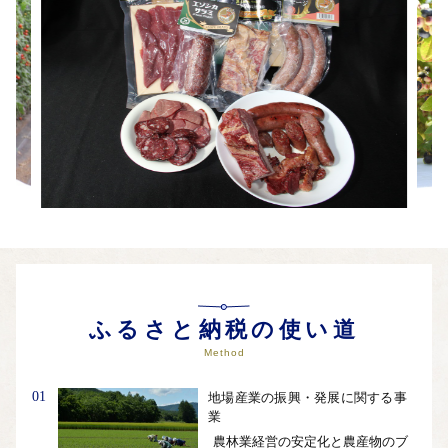
自治体ホームページは
こちら
（外部サイト）
外部サイトへ遷移します。
個人情報の保護は遷移先サイトの方針に従います。
ふるさと納税の使い道
Method
01
地場産業の振興・発展に関する事
業
農林業経営の安定化と農産物のブ