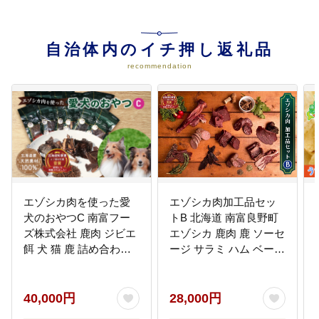
04
アドベンチャーツーリズムの推進
に関する事業
自治体内のイチ押し返礼品
豊かな自然を生かしアウトドア体
験をはじめとする特色と魅力ある
recommendation
観光地づくりに取り組みます。ま
た農林業や食と連携した観光事業
や新たな観光資源の掘り起こしを
推進します。
05
その他南富良野町を元気にするた
めに町長が必要と認める事業
その他南富良野町を元気にするた
エゾシカ肉を使った愛
エゾシカ肉加工品セッ
めに町長が必要と認める事業に活
用させていただきます。
犬のおやつC 南富フー
トB 北海道 南富良野町
ズ株式会社 鹿肉 ジビエ
エゾシカ 鹿肉 鹿 ソーセ
餌 犬 猫 鹿 詰め合わせ
ージ サラミ ハム ベーコ
ペット 健康 無添加 肉
ン セット 詰合せ 贈り物
北海道 南富良野町 エゾ
ギフト
シカ 贈り物 ギフト
40,000円
28,000円