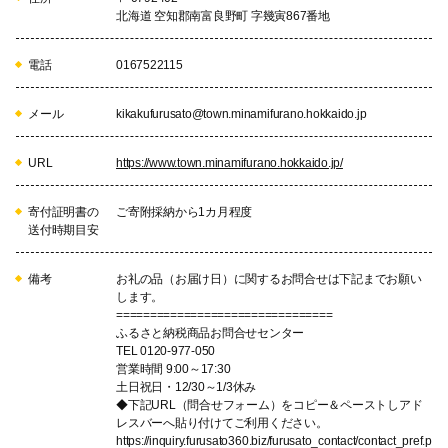
北海道 空知郡南富良野町 字幾寅867番地
電話
0167522115
メール
kikakufurusato@town.minamifurano.hokkaido.jp
URL
https://www.town.minamifurano.hokkaido.jp/
寄付証明書の
ご寄附採納から1カ月程度
送付時期目安
備考
お礼の品（お届け日）に関するお問合せは下記までお願い
します。
================================
ふるさと納税商品お問合せセンター
TEL 0120-977-050
営業時間 9:00～17:30
土日祝日・12/30～1/3休み
◆下記URL（問合せフォーム）をコピー＆ペーストしアド
レスバーへ貼り付けてご利用ください。
https://inquiry.furusato360.biz/furusato_contact/contact_pref.p