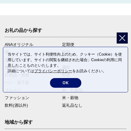
お礼の品から探す
ANAオリジナル
定期便
酒
肉類
当サイトでは、サイト利便性向上のため、クッキー（Cookie）を使
加工食品
旅行・宿泊・体験
用しています。サイトの閲覧を継続された場合、Cookieの利用に同
意したことものといたします。
魚介類
麺類
詳細については
プライバシーポリシー
をお読みください。
日用品・雑貨
野菜
パン・菓子類
電化製品
OK
フルーツ
卵・乳製品
ファッション
米・穀物
飲料(酒以外)
返礼品なし
地域から探す