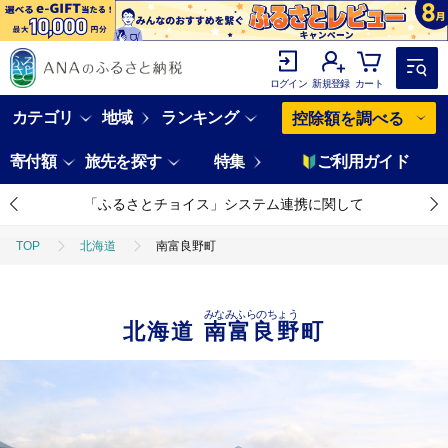
ログイン
新規登録
カート
カテゴリ
地域
ランキング
控除額を調べる
寄付額
旅先を探す
特集
ご利用ガイド
「ふるさとチョイス」システム連携に関して
TOP
北海道
南富良野町
みなみふらのちょう
北海道
南富良野町