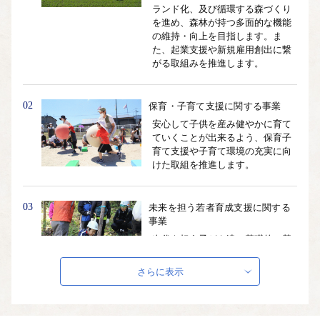
ランド化、及び循環する森づくり
を進め、森林が持つ多面的な機能
の維持・向上を目指します。ま
た、起業支援や新規雇用創出に繋
がる取組みを推進します。
02
保育・子育て支援に関する事業
安心して子供を産み健やかに育て
ていくことが出来るよう、保育子
育て支援や子育て環境の充実に向
けた取組を推進します。
03
未来を担う若者育成支援に関する
事業
次代を担う子ども達の基礎的・基
本的な学力や豊かな人間性を養う
取り組みや、誰もが自由に学ぶこ
さらに表示
とが出来る環境づくりを推進しま
す。