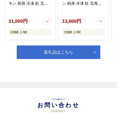
07
教育・文化・スポーツ活動の充実
モン 刺身 冷凍 鮭 北海
ン 刺身 冷凍 鮭 北海道
に関する事業
道大雪サーモン さけ シ
大雪サーモン さけ シャ
教育・文化・スポーツ活動の充実
ャケ しゃけ カルパッチ
ケ しゃけ カルパッチョ
に関する事業に活用します。
ョ 高級 贈答 生食用 魚
高級 贈答 生食用 魚介類
21,000円
13,000円
介類 厚切り 薄切り ふる
厚切り 薄切り ふるさと
さと納税 北海道 上川町
納税 北海道 上川町 】
北海道 上川町
北海道 上川町
08
町民によるまちづくり活動の推進
】
に関する事業
町民によるまちづくり活動の推進
返礼品はこちら
に関する事業に活用します。
09
その他目的達成のために町長が必
要と認めた事業
その他目的達成のために町長が必
要と認めた事業に活用します。
お問い合わせ
CONTACT