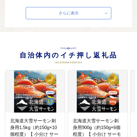
04
安全・安心の施策に関する事業
さらに表示
安全・安心の施策に関する事業に
活用します。
05
産業の振興及び魅力ある観光振興
自治体内のイチ押し返礼品
に関する事業
recommendation
産業の振興及び魅力ある観光振興
に関する事業に活用します。
06
省資源・省エネルギー化の推進に
関する事業
省資源・省エネルギー化の推進に
関する事業に活用します。
北海道大雪サーモン刺
北海道大雪サーモン刺
身用1.5kg（約150g×10
身用900g（約150g×6個
個程度）【 小分け サー
程度）【 小分け サーモ