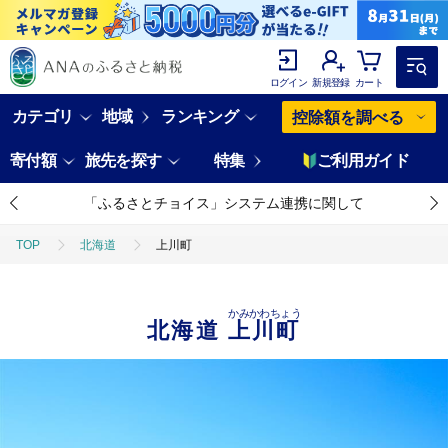
ログイン
新規登録
カート
カテゴリ
地域
ランキング
控除額を調べる
寄付額
旅先を探す
特集
ご利用ガイド
「ふるさとチョイス」システム連携に関して
TOP
北海道
上川町
かみかわちょう
北海道
上川町