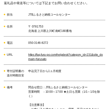
返礼品や発送等については下記までお問い合わせください。
担当
JTBふるさと納税コールセンター
住所
〒 0781753
北海道 上川郡上川町 南町180番地
電話
050-3146-8272
URL
https://faq.furu-po.com/helpdesk?category_id=231&site_do
main=furusato
寄付証明書の
申込完了日から1ヵ月程度
送付時期目安
備考
問合せ窓口：JTBふるさと納税コールセンター
営業時間 ：10:00～17:00 ★土日も営業（1/1～1/3を除
く）
【注意事項】