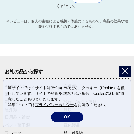
ください。
※レビューは、個人の主観による感想・体感によるもので、商品の効果や性
能を保証するものではありません。
お礼の品から探す
ANAオリジナル
定期便
当サイトでは、サイト利便性向上のため、クッキー（Cookie）を使
用しています。サイトの閲覧を継続された場合、Cookieの利用に同
酒
肉類
意したことものといたします。
加工食品
旅行・宿泊・体験
詳細については
プライバシーポリシー
をお読みください。
魚介類
麺類
OK
日用品・雑貨
野菜
パン・菓子類
電化製品
フルーツ
卵・乳製品