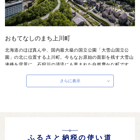
おもてなしのまち上川町
北海道のほぼ真ん中、国内最大級の国立公園「大雪山国立公
園」の北に位置する上川町。今もなお原始の面影を残す大雪山
連峰を背景に、石狩川の清流にも恵まれた自然豊かな町です。
夏はラフティングや登山、冬はスキーや犬ぞり体験等のアクテ
ィビティが充実し、峡谷の景観が美しい「層雲峡温泉」や大雪
さらに表示
山を望む庭園「大雪森のガーデン」は、海外からも多くの観光
客が訪れます。広大な農地で収穫される農産物をはじめ、上川
町ならではの美味しい味覚もたくさん。もっともっと、上川町
の“ワクワク”が全国の皆さんに伝わりますように。
自治体ホームページは
こちら
（外部サイト）
外部サイトへ遷移します。
個人情報の保護は遷移先サイトの方針に従います。
ふるさと納税の使い道