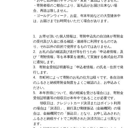
・お申し込み後のキャンセル・変更・返品はできません。
・寄附者様のご都合により、返礼品がお届け出来ない場
合、再送は致しません。
・ゴールデンウィーク、お盆、年末年始などの大型連休中
は、お届けまでお時間をいただく場合があります。
1. お寄せ頂いた個人情報は、寄附申込先の自治体が寄附金
の受付及び入金に係る確認・連絡等に利用するものであ
り、それ以外の目的で使用するものではありません。
2. お礼の品の確認及び送付等を行うため「申込者情報」及
び「寄附情報」等を本事業を連携して実施する株式会社JTB
に通知します。
3. 寄附金受領証明書等は「申込者情報」の氏名・住所で発
行します。
4. 市町村によって寄附のお礼の仕方は様々です。各自治体
のふるさと納税寄附金制度をよくご確認の上、お申込みく
ださい。
5. 本年所得について、税の軽減を受ける場合には、寄附金
受領証明書等の領収日が本年中であることが必要です。
領収日は、クレジットカード決済またはポイント利用
の場合は「決済日」、銀行及び郵便振込（金融機関）の場
合は、金融機関での「振込日」となり、お申し込みされた
ふるさと納税サイトでご利用された決済方法により異なり
ます。