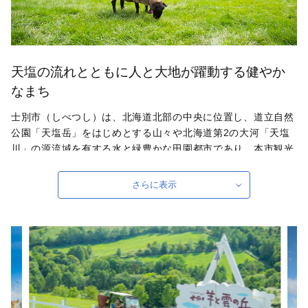
天塩の流れとともに人と大地が躍動する健やか
なまち
士別市（しべつし）は、北海道北部の中央に位置し、道立自然
公園「天塩岳」をはじめとする山々や北海道第2の大河「天塩
川」の源流域を有する水と緑豊かな田園都市であり、本市観光
スポットである「羊と雲の丘」や地域ブランド羊肉「士別サフ
ォークラム」を中心とするまちおこしに取り組んでいます。札
さらに表示
幌市から車で約2時間半、人口は約18,000人と大きな街ではな
いですが、札幌市に次ぐ面積からなる大自然、そして羊を間近
で体験しにぜひお越し下さい。
自治体ホームページは
こちら
（外部サイト）
外部サイトへ遷移します。
個人情報の保護は遷移先サイトの方針に従います。