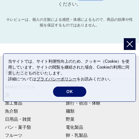
ください。
※レビューは、個人の主観による感想・体感によるもので、商品の効果や性
能を保証するものではありません。
当サイトでは、サイト利便性向上のため、クッキー（Cookie）を使
用しています。サイトの閲覧を継続された場合、Cookieの利用に同
お礼の品から探す
意したことものといたします。
詳細については
プライバシーポリシー
をお読みください。
ANAオリジナル
定期便
OK
酒
肉類
加工食品
旅行・宿泊・体験
魚介類
麺類
日用品・雑貨
野菜
パン・菓子類
電化製品
フルーツ
卵・乳製品