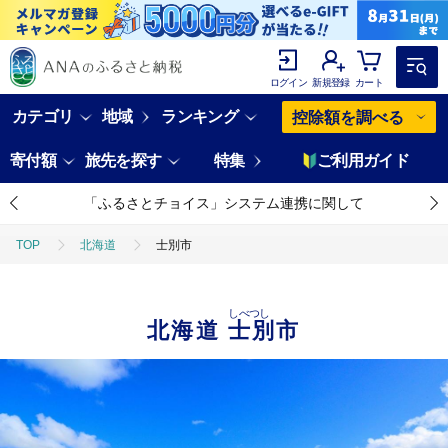
ログイン
新規登録
カート
カテゴリ
地域
ランキング
控除額を調べる
寄付額
旅先を探す
特集
ご利用ガイド
「ふるさとチョイス」システム連携に関して
TOP
北海道
士別市
しべつし
北海道
士別市