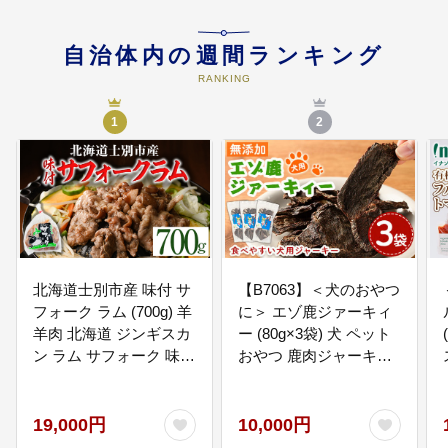
会づくりに活用します。
自治体内の週間ランキング
RANKING
05
はつらつ産業プロジェクト
魅力ある農業の確立と活力あふれ
1
2
る農村づくり、賑わいのある商業
空間の形成、生産者・事業者・消
費者の相互理解と連携促進など、
はつらつとした産業の育成に活用
します。
06
指定事業なし
北海道士別市産 味付 サ
【B7063】＜犬のおやつ
寄付者が直接「福島県川内村応援
フォーク ラム (700g) 羊
に＞ エゾ鹿ジァーキィ
かえる基金」を指定することはで
羊肉 北海道 ジンギスカ
ー (80g×3袋) 犬 ペット
きませんが、指定事業なしを選択
された場合は、1から5までのいず
ン ラム サフォーク 味付
おやつ 鹿肉ジャーキー
れかの事業、または福島県川内村
き ラムジンギスカン 北
ジャーキー 犬用ジャー
を応援する事業の費用に充てさせ
海道産 国産 冷凍 焼肉
キー ペットフード 鹿 エ
ていただきます。
BBQ 晩御飯 おかず
ゾ鹿 蝦夷鹿 北海道 士別
19,000円
10,000円
【いろは肉店】
市 贈り物 愛犬 プレゼン