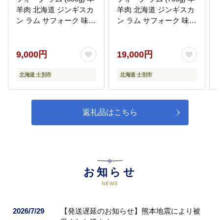
羊肉 北海道 ジンギスカ
羊肉 北海道 ジンギスカ
ン ラム サフォーク 味付
ン ラム サフォーク 味付
き ラムジンギスカン 北
き ラムジンギスカン 北
海道産 国産 冷凍 焼肉
海道産 国産 冷凍 焼肉
BBQ 晩御飯 おかず
BBQ 晩御飯 おかず
9,000円
19,000円
【いろは肉店】
【いろは肉店】
【A7014】
【B7021】
北海道 士別市
北海道 士別市
返礼品はこちら
お知らせ
NEWS
2026/7/29
【発送遅延のお知らせ】熊本地震により被