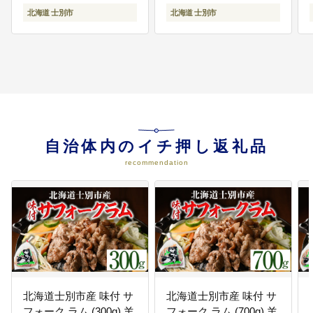
【B7021】
ト 【士別ジビエ工房
北海道 士別市
北海道 士別市
CHOUETTE】
自治体内のイチ押し返礼品
recommendation
北海道士別市産 味付 サ
北海道士別市産 味付 サ
フォーク ラム (300g) 羊
フォーク ラム (700g) 羊