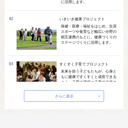
に活用します。
02
いきいき健康プロジェクト
保健・医療・福祉をはじめ、生涯
スポーツや食育など幅広い分野の
相互連携のもとに、健康づくりの
ステージづくりに活用します。
03
すくすく子育てプロジェクト
未来を担う子どもたちが、心身と
もに健康ですくすくと成長できる
よう、子育て環境や子育て支援の
充実に活用します。
さらに表示
04
さわやか環境プロジェクト
豊かな自然環境を守り育み、将来
にしっかり継承していくととも
に、人と地球にやさしい循環型社