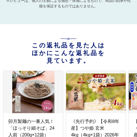
※レビューは、個人の主観による感想・体感によるもので、商品の効果や性
能を保証するものではありません。
この返礼品を見た人は
ほかにこんな返礼品を
見ています。
卯月製麺の一番人気！
《先行予約》【令和8年
「ほっそり細そば」24
産】つや姫 玄米
人前（200g×12袋）
4kg（4kg×1袋）2026年