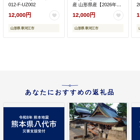
012-F-UZ002
産 山形県産【2026年9
月下旬頃から順次発送
0
12,000円
12,000円
1
予定】 012-C-JF040-
R8
山形県 寒河江市
山形県 寒河江市
あなたにおすすめの返礼品