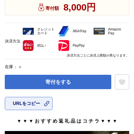
8,000円
寄付額
クレジット
Amazon
ANA Pay
カード
Pay
決済方法
d払い
PayPay
決済方法ごとに決済上限額が異なります。
在庫：
○
寄付をする
URLをコピー
お気に入
▼ ▼ ▼ お す す め 返 礼 品 は コ チ ラ ▼ ▼ ▼