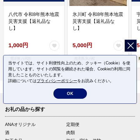
八代市 令和8年熊本地震
氷川町 令和8年熊本地震
災害支援【返礼品な
災害支援【返礼品な
し】
し】
し
1,000円
5,000円
5
熊本県 八代市
熊本県 氷川町
当サイトでは、サイト利便性向上のため、クッキー（Cookie）を使
用しています。サイトの閲覧を継続された場合、Cookieの利用に同
意したことものといたします。
詳細については
プライバシーポリシー
をお読みください。
OK
お礼の品から探す
ANAオリジナル
定期便
酒
肉類