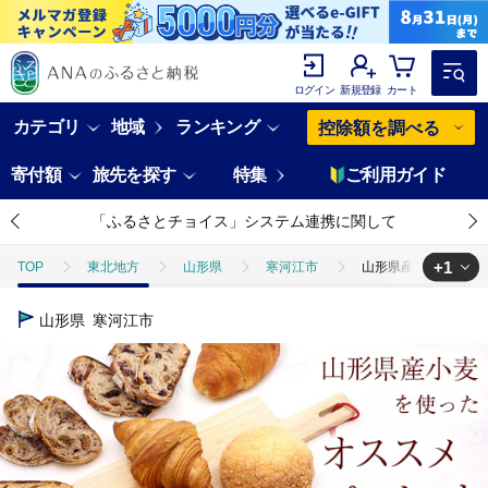
ログイン
新規登録
カート
カテゴリ
地域
ランキング
控除額を調べる
寄付額
旅先を探す
特集
ご利用ガイド
「ふるさとチョイス」システム連携に関して
+1
TOP
東北地方
山形県
寒河江市
山形県産小麦 10種 
TOP
パン・菓子類
パン
山形県産小麦 10種 パン 詰め合わせ
山形県
寒河江市