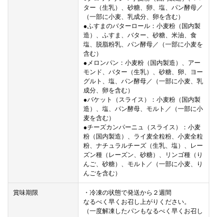
ター（生乳）、砂糖、卵、塩、パン酵母／
（一部に小麦、乳成分、卵を含む）
●ふすまのバターロール：小麦粉（国内製
造）、ふすま、バター、砂糖、米油、食
塩、脱脂粉乳、パン酵母／（一部に小麦を
含む）
●メロンパン：小麦粉（国内製造）、アー
モンド、バター（生乳）、砂糖、卵、ヨー
グルト、塩、パン酵母／（一部に小麦、乳
成分、卵を含む）
●バケット（スライス）：小麦粉（国内製
造）、塩、パン酵母、モルト／（一部に小
麦を含む）
●チーズカンパーニュ（スライス）：小麦
粉（国内製造）、ライ麦全粒粉、小麦全粒
粉、ナチュラルチーズ（生乳、塩）、レー
ズン種（レーズン、砂糖）、リンゴ種（り
んご、砂糖）、モルト／（一部に小麦、り
んごを含む）
賞味期限
・冷凍の状態で発送から２週間
なるべく早くお召し上がりください。
（一度解凍したパンもなるべく早くお召し