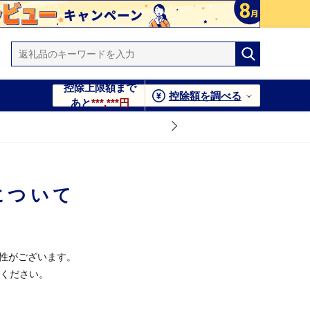
控除上限額まで
控除額を調べる
あと
***,***円
について
能性がございます。
ください。