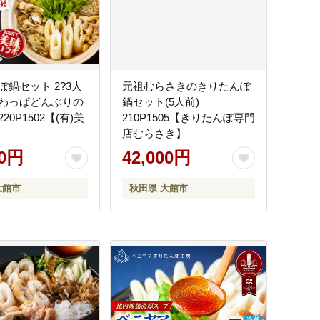
ぽ鍋セット 2?3人
元祖むらさきのきりたんぽ
わっぱどんぶりの
鍋セット(5人前)
20P1502【(有)美
210P1505【きりたんぽ専門
店むらさき】
00円
42,000円
大館市
秋田県 大館市