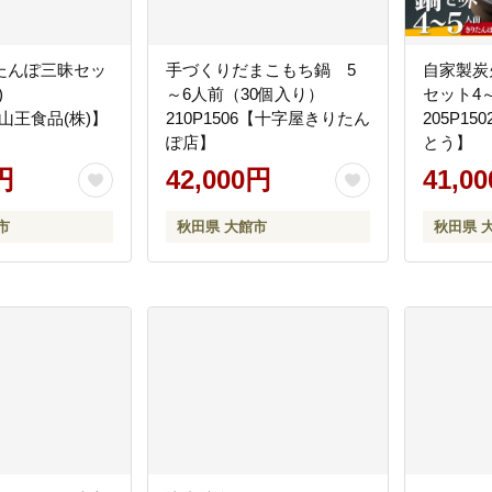
たんぽ三昧セッ
手づくりだまこもち鍋 5
自家製炭
前)
～6人前（30個入り）
セット4
2【山王食品(株)】
210P1506【十字屋きりたん
205P1
ぽ店】
とう】
円
42,000円
41,0
市
秋田県 大館市
秋田県 