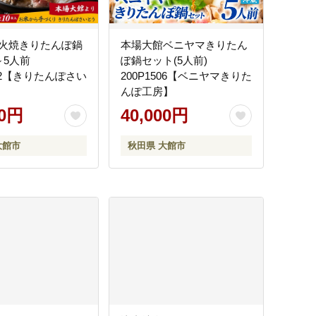
火焼きりたんぽ鍋
本場大館ベニヤマきりたん
～5人前
ぽ鍋セット(5人前)
502【きりたんぽさい
200P1506【ベニヤマきりた
んぽ工房】
00円
40,000円
大館市
秋田県 大館市