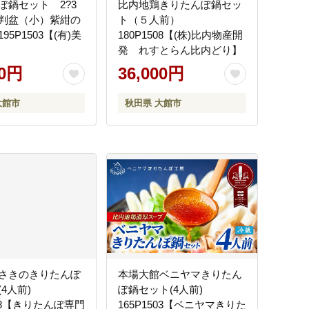
ぽ鍋セット 2?3
比内地鶏きりたんぽ鍋セッ
判盆（小）紫紺の
ト（５人前）
95P1503【(有)美
180P1508【(株)比内物産開
発 れすとらん比内どり】
00円
36,000円
大館市
秋田県 大館市
さきのきりたんぽ
本場大館ベニヤマきりたん
(4人前)
ぽ鍋セット(4人前)
508【きりたんぽ専門
165P1503【ベニヤマきりた