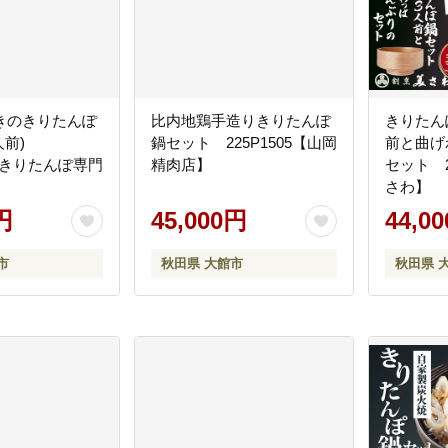
きのきりたんぽ
比内地鶏手造りきりたんぽ
きりたん
人前)
鍋セット 225P1505【山岡
前と曲げ
2【きりたんぽ専門
精肉店】
セット 2
】
さわ】
円
45,000円
44,0
市
秋田県 大館市
秋田県 