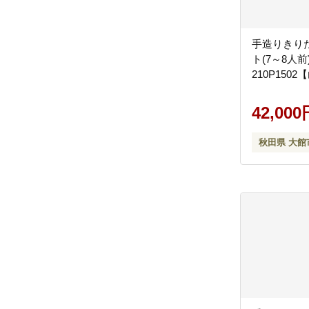
手造りきり
ト(7～8人
210P150
42,000
秋田県 大館