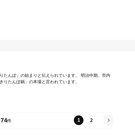
りたんぽ」の始まりと伝えられています。 明治中期、市内
きりたんぽ鍋」の本場と言われています。
74
1
2
全
件
次