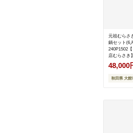
元祖むらさ
鍋セット(6
240P150
店むらさき
48,000
秋田県 大館