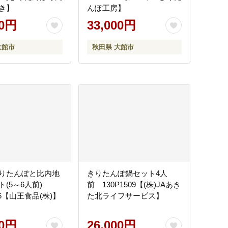
き】
んぽ工房】
00円
33,000円
大館市
秋田県 大館市
りたんぽと比内地
きりたんぽ鍋セット4人
ト(5～6人前)
前 130P1509【(株)JAあき
506【山王食品(株)】
た北ライフサービス】
00円
26,000円