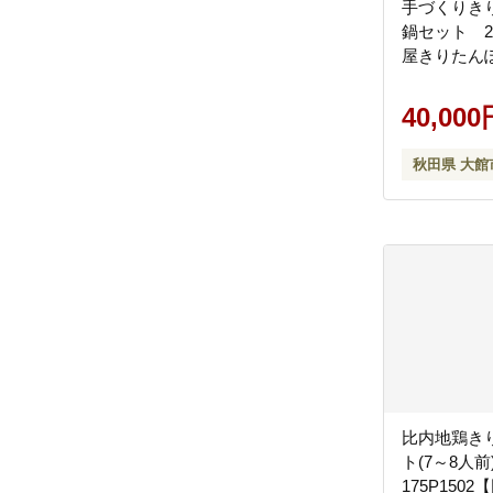
手づくりき
鍋セット 20
屋きりたん
40,000
秋田県 大館
比内地鶏き
ト(7～8人
175P150