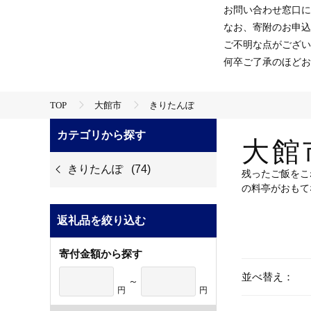
お問い合わせ窓口に
なお、寄附のお申込
ご不明な点がござい
何卒ご了承のほどお
TOP
大館市
きりたんぽ
カテゴリから探す
大館
きりたんぽ
(74)
残ったご飯をこ
の料亭がおもて
返礼品を絞り込む
寄付金額から探す
並べ替え：
～
円
円