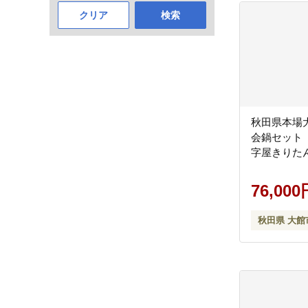
クリア
検索
秋田県本場
会鍋セット 3
字屋きりた
76,000
秋田県 大館