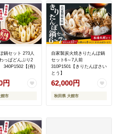
ぽ鍋セット 2?3人
自家製炭火焼きりたんぽ鍋
わっぱどんぶり2
セット6～7人前
340P1502【(有)
310P1501【きりたんぽさい
とう】
00円
62,000円
大館市
秋田県 大館市