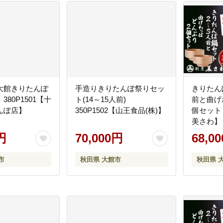
大館きりたんぽ
手造りきりたんぽ祭りセッ
きりたん
80P1501【十
ト(14～15人前)
前と曲げ
んぽ店】
350P1502【山王食品(株)】
個セット 
美さわ】
円
70,000円
68,0
市
秋田県 大館市
秋田県 