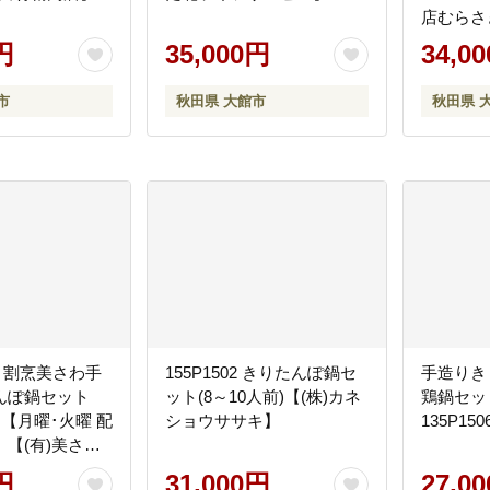
店むらさ
円
35,000円
34,0
市
秋田県 大館市
秋田県 
02 割烹美さわ手
155P1502 きりたんぽ鍋セ
手造りき
んぽ鍋セット
ット(8～10人前)【(株)カネ
鶏鍋セッ
）【月曜･火曜 配
ショウササキ】
135P1
【(有)美さ
円
31,000円
27,0