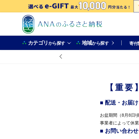
カテゴリ
地域
から探す
から探す
寄付
【重要
■ 配送・お届
お盆期間（8月8日
事業者によって休業
■ お問い合わ