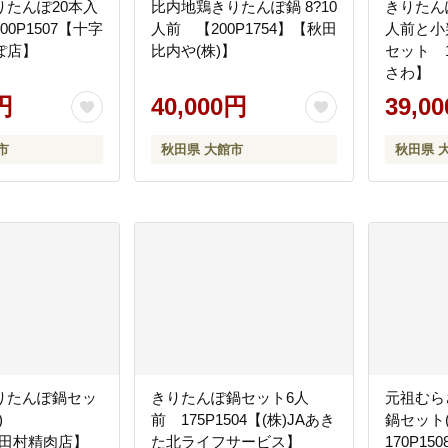
りたんぽ20本入
比内地鶏きりたんぽ鍋 8?10
きりたん
0P1507【十字
人前 【200P1754】【秋田
人前と小
ぽ店】
比内や(株)】
セット 1
さわ】
円
40,000円
39,0
市
秋田県 大館市
秋田県 
りたんぽ鍋セッ
きりたんぽ鍋セット6人
元祖むら
前)
前 175P1504【(株)JAあき
鍋セット
2【田村精肉店】
た北ライフサービス】
170P1