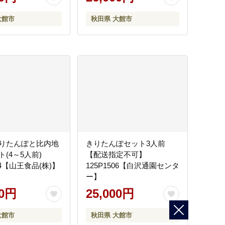
大館市
秋田県 大館市
りたんぽと比内地
きりたんぽセット3人前
ト(4～5人前)
【配送指定不可】
504【山王食品(株)】
125P1506【白沢通園センタ
ー】
00円
25,000円
大館市
秋田県 大館市