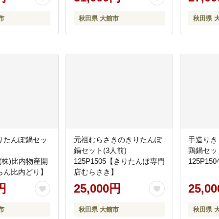
市
秋田県 大館市
秋田県 
りたんぽ鍋セッ
元祖むらさきのきりたんぽ
手造りき
前）
鍋セット(3人前)
鶏鍋セッ
0【(株)比内物産開
125P1505【きりたんぽ専門
125P1
らん比内どり】
店むらさき】
円
25,000円
25,0
市
秋田県 大館市
秋田県 