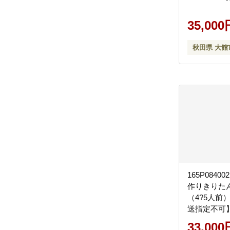
35,000
秋田県 大館
165P0840
作りきりた
（4?5人前
送指定不可】
わ】
33,000