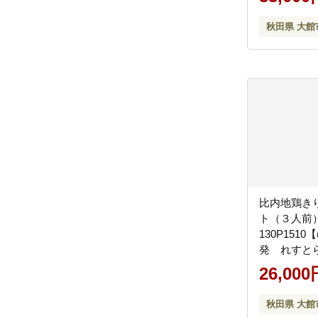
秋田県 大館
比内地鶏き
ト（３人
130P151
発 れすと
26,000
秋田県 大館