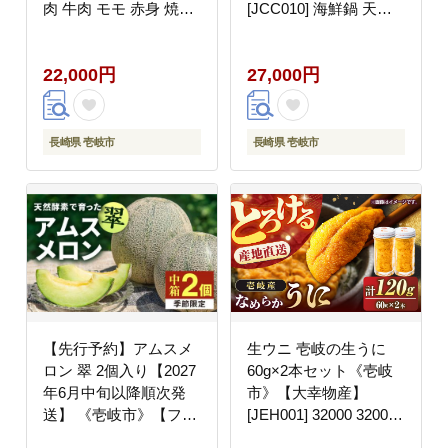
肉 牛肉 モモ 赤身 焼肉
[JCC010] 海鮮鍋 天然
BBQ 22000 22000円 2
鍋 アラ アラ鍋 27000
万円
27000円
22,000円
27,000円
長崎県 壱岐市
長崎県 壱岐市
【先行予約】アムスメ
生ウニ 壱岐の生うに
ロン 翠 2個入り【2027
60g×2本セット《壱岐
年6月中旬以降順次発
市》【大幸物産】
送】 《壱岐市》【フレ
[JEH001] 32000 32000
ッシュメイト壱岐】
円 3万円