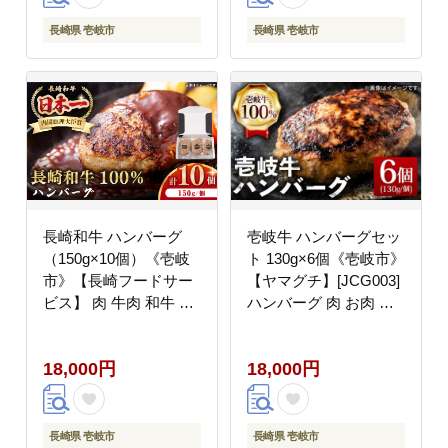
長崎県 壱岐市
長崎県 壱岐市
長崎和牛 ハンバーグ
壱岐牛 ハンバーグセッ
（150g×10個）《壱岐
ト 130g×6個《壱岐市》
市》【長崎フードサー
【ヤマグチ】[JCG003]
ビス】 肉 牛肉 和牛 惣
ハンバーグ 肉 お肉 壱
菜 加工品 冷凍配送
岐牛 和牛 贅沢 冷凍 簡
18000 18000円
単 18000 18000円 加工
18,000円
18,000円
[JEP006]
品
長崎県 壱岐市
長崎県 壱岐市