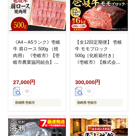
《A4～A5ランク》壱岐
【全12回定期便】 壱岐
牛 肩ロース 500g （焼
牛 モモブロック
肉用） 《壱岐市》【壱
500g［化粧箱付き］
岐市農業協同組合】
《壱岐市》【株式会社
[JBO031] 肉 牛肉 肩ロ
イチヤマ】 肉 牛肉 モ
ース 焼肉 赤身 BBQ
モ ブロック ステーキ
27,000円
300,000円
27000円 のし プレゼン
BBQ [JFE097] 300000
ト ギフト
300000円 30万円
長崎県 壱岐市
長崎県 壱岐市