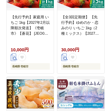
【先行予約】家庭用 い
【全3回定期便】 【先
ちご 1kg【2027年2月以
行予約】ゆめのか・恋
降順次発送】《壱岐
みのり いちご 1kg（2
市》【蒼花】 [JEO002]
種ミックス）【2027年
イチゴ 苺 バラ詰め ゆ
2月以降順次発送】【蒼
めのか 恋みのり 中玉小
花】 [JEO004] お取り
10,000円
30,000円
玉サイズ 10000 10000
寄せいちご ゆめのか 甘
円 1万円
い 赤い イチゴ 産地直
送 こだわりいちご フレ
ッシュ 家庭用 定期便
長崎県 壱岐市
長崎県 壱岐市
自宅用 くだもの 旬 新
鮮 いちご