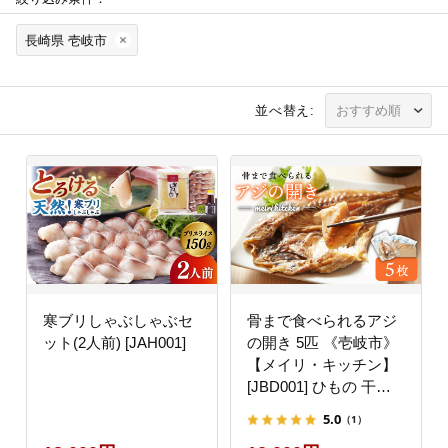
長崎県 壱岐市
並べ替え:
寒ブリしゃぶしゃぶセ
骨まで食べられるアジ
ット(2人前) [JAH001]
の開き 5匹 《壱岐市》
【メイリ・キッチン】
[JBD001] ひもの 干も
の 干物 干し魚 あじ ア
5.0
（1）
ジ 鯵 魚 魚介 海鮮 和食