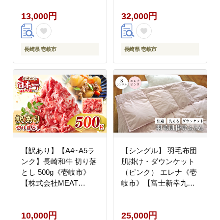
[JAZ004] 果物 くだもの
13,000円
32,000円
果実 フルーツ 13000
13000円
長崎県 壱岐市
長崎県 壱岐市
【訳あり】【A4~A5ラ
【シングル】 羽毛布団
ンク】長崎和牛 切り落
肌掛け・ダウンケット
とし 500g《壱岐市》
（ピンク） エレナ《壱
【株式会社MEAT
岐市》【富士新幸九
PLUS】 肉 牛肉 黒毛和
州】 [JDH062] 夏用 羽
牛 焼き肉 ご褒美 冷凍
毛 布団 掛け布団 ダウ
10,000円
25,000円
配送 訳あり A5 黒毛和
ン ダウンケット 羽毛