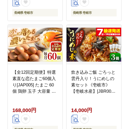
い イチゴ 産地直送 こ
だわりいちご フレッシ
長崎県 壱岐市
長崎県 壱岐市
ュ 定期便 くだもの 旬
新鮮 いちご
【全12回定期便】特選
炊き込みご飯 ごろっと
素直な恋たまご60個入
雲丹入り！うにめしの
り[JAP005] たまご 60
素セット《壱岐市》
個 鶏卵 玉子 大容量 国
【壱岐水産】[JBR005]
産 卵かけご飯 たまごか
14000 14000円
けご飯 すき焼き 目玉焼
168,000円
14,000円
き 200000 200000円 20
万円