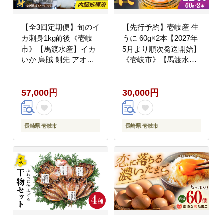
【全3回定期便】旬のイ
【先行予約】壱岐産 生
カ刺身1kg前後《壱岐
うに 60g×2本【2027年
市》【馬渡水産】イカ
5月より順次発送開始】
いか 烏賊 剣先 アオリ
《壱岐市》【馬渡水
あおり スルメ するめ
産】 ムラサキウニ 海鮮
刺身 刺し身 お刺身 海
希少 冷蔵配送
57,000円
30,000円
鮮 魚貝 冷凍配送 産地
[JAQ010] 30000 30000
直送 [JAQ031]
円 3万円
長崎県 壱岐市
長崎県 壱岐市