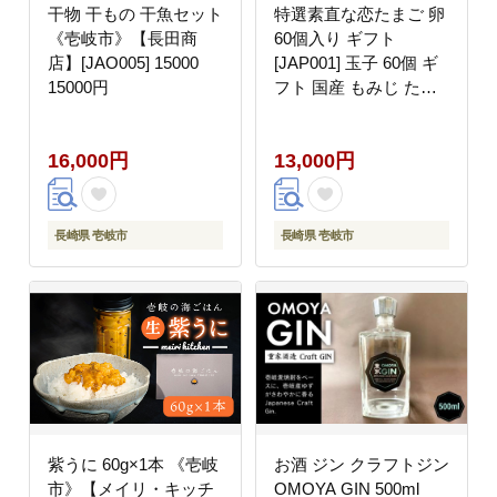
干物 干もの 干魚セット
特選素直な恋たまご 卵
《壱岐市》【長田商
60個入り ギフト
店】[JAO005] 15000
[JAP001] 玉子 60個 ギ
15000円
フト 国産 もみじ たま
ごかけご飯 すき焼き
13000 13000円
16,000円
13,000円
長崎県 壱岐市
長崎県 壱岐市
紫うに 60g×1本 《壱岐
お酒 ジン クラフトジン
市》【メイリ・キッチ
OMOYA GIN 500ml