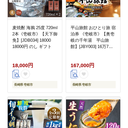
麦焼酎 海鴉 25度 720ml
平山旅館 おひとり旅 宿
2本《壱岐市》【天下御
泊券 《壱岐市》【奥壱
免】[JDB034] 18000
岐の千年湯 平山旅
18000円 のし ギフト
館】[JBY003] 16万7千
旅館 シングル 宿泊 宿
宿泊チケット 1泊2日
18,000円
167,000円
温泉 温泉宿 家族風呂
旅 旅行 朝食付き 旅館
観光 壱岐 長崎県
200000 200000円 20万
長崎県 壱岐市
長崎県 壱岐市
円