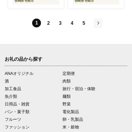
長崎県 壱岐市
長崎県 壱岐市
1
2
3
4
5
次
お礼の品から探す
ANAオリジナル
定期便
酒
肉類
加工食品
旅行・宿泊・体験
魚介類
麺類
日用品・雑貨
野菜
パン・菓子類
電化製品
フルーツ
卵・乳製品
ファッション
米・穀物