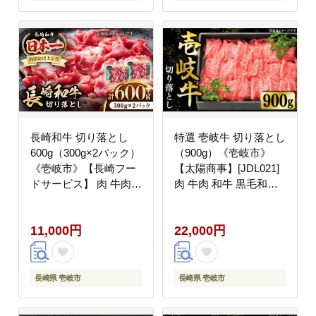
長崎和牛 切り落とし
特選 壱岐牛 切り落とし
600g（300g×2パック）
（900g）《壱岐市》
《壱岐市》【長崎フー
【太陽商事】[JDL021]
ドサービス】 肉 牛肉
肉 牛肉 和牛 黒毛和牛
赤身 小分け 国産 切落
焼肉 小間切れ 赤身 切
し 切り落し 冷凍配送
落し 22000 22000円 2
11,000円
22,000円
11000 11000円
万円
[JEP008]
長崎県 壱岐市
長崎県 壱岐市