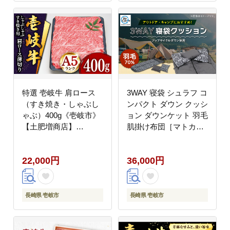
特選 壱岐牛 肩ロース
3WAY 寝袋 シュラフ コ
（すき焼き・しゃぶし
ンパクト ダウン クッシ
ゃぶ）400g《壱岐市》
ョン ダウンケット 羽毛
【土肥増商店】
肌掛け布団［マトカ］
[JDD007] 肉 牛肉 すき
ソロキャンプ キャンプ
焼き しゃぶしゃぶ 鍋
ギア 《壱岐市》【富士
22,000円
36,000円
赤身 22000 22000円
新幸九州】 [JDH064]
36000 36000円 羽毛布
団
長崎県 壱岐市
長崎県 壱岐市