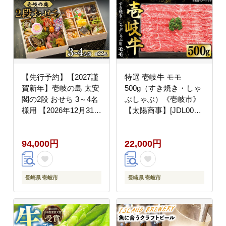
【先行予約】【2027謹
特選 壱岐牛 モモ
賀新年】壱岐の島 太安
500g（すき焼き・しゃ
閣の2段 おせち 3～4名
ぶしゃぶ）《壱岐市》
様用 【2026年12月31日
【太陽商事】[JDL002]
お届け】 [JBJ004]
肉 牛肉 鍋 すき焼き し
94000 94000円 鍋・お
ゃぶしゃぶ 薄切り
94,000円
22,000円
せち
22000 22000円 2万円
長崎県 壱岐市
長崎県 壱岐市