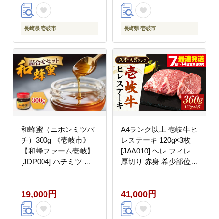
牛 ギフト [JGH001]
ふとん 寝具 肌掛 シン
10000 10000円 1万円
グル 25000 25000円
長崎県 壱岐市
長崎県 壱岐市
和蜂蜜（ニホンミツバ
A4ランク以上 壱岐牛ヒ
チ）300g 《壱岐市》
レステーキ 120g×3枚
【和蜂ファーム壱岐】
[JAA010] ヘレ フィレ
[JDP004] ハチミツ 蜂
厚切り 赤身 希少部位
蜜 はちみつ 日本ミツバ
お肉 黒毛和牛 41000
チ 19000 19000円
41000円
19,000円
41,000円