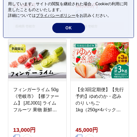
用しています。サイトの閲覧を継続された場合、Cookieの利用に同
17,000円
44,000円
ギフト 敬老の日 のし
円
意したことものといたします。
ギフト プレゼント
詳細については
プライバシーポリシー
をお読みください。
17000 17000円
長崎県 壱岐市
長崎県 壱岐市
OK
フィンガーライム 50g
【全3回定期便】【先行
《壱岐市》【梛ファー
予約】ゆめのか・恋み
ム】 [JEJ001] ライム
のり いちご
フルーツ 果物 新鮮
1kg（250g×4パック）
13000 13000円
【2027年2月以降順次
発送】【蒼花】
13,000円
45,000円
[JEO003] お取り寄せい
ちご ゆめのか 甘い 赤