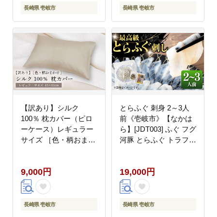
長崎県 壱岐市
長崎県 壱岐市
【訳あり】シルク
とらふぐ 刺身 2～3人
100％ 枕カバー（ピロ
前《壱岐市》【なかは
ーケース）レギュラー
ら】[JDT003] ふぐ フグ
サイズ ［色・柄おまか
河豚 とらふぐ トラフグ
せ］《壱岐市》【富士
刺身 刺し身 お刺身 ふ
新幸九州】寝具
ぐ刺し フグ刺し てっさ
9,000円
19,000円
[JDH117]
19000 19000円
長崎県 壱岐市
長崎県 壱岐市