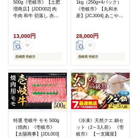
500g《壱岐市》【土肥
1kg（250g×4パック）
増商店】[JDD002] 肉
《壱岐市》【丸和水
牛肉 和牛 切落し 赤身
産】[JCJ004] あこや貝
小間切れ のし ギフト
貝 ホタテ 海鮮 魚介 魚
プレゼント 13000
貝 刺し身 おつまみ 小
13,000円
28,000円
13000円
分け 個包装 28000
28000円
長崎県 壱岐市
長崎県 壱岐市
特選 壱岐牛 モモ 500g
《冷凍》天然クエ 鍋セ
（焼肉）《壱岐市》
ット（2～3人前） 《壱
【太陽商事】[JDL003]
岐市》 【一支國屋】