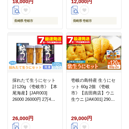
18,000円
12,000円
12000 12000円
長崎県 壱岐市
長崎県 壱岐市
採れたて生うにセット
壱岐の島特産 生うにセ
計120g 《壱岐市》【本
ット 60g 2個 《壱岐
尾海産】[JAR003]
市》【吉田商店】ウニ
26000 26000円 2万4千
生ウニ [JAK001] 29000
円
29000円
26,000円
29,000円