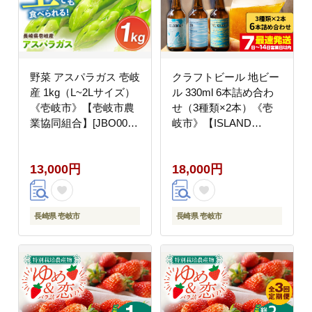
野菜 アスパラガス 壱岐
クラフトビール 地ビー
産 1kg（L~2Lサイズ）
ル 330ml 6本詰め合わ
《壱岐市》【壱岐市農
せ（3種類×2本）《壱
業協同組合】[JBO004]
岐市》【ISLAND
アスパラ 13000 13000
BREWERY】 [JED004]
円
18000 18000円
13,000円
18,000円
長崎県 壱岐市
長崎県 壱岐市