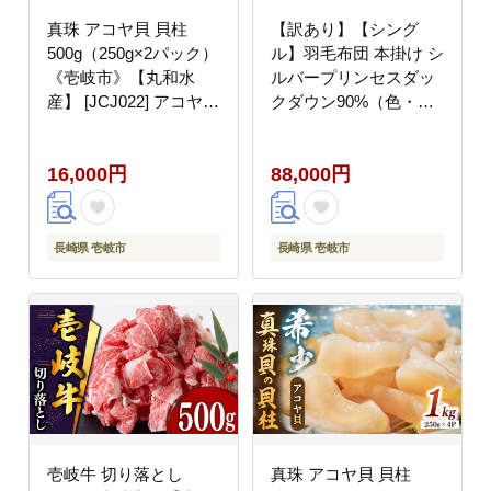
真珠 アコヤ貝 貝柱
【訳あり】【シング
500g（250g×2パック）
ル】羽毛布団 本掛け シ
《壱岐市》【丸和水
ルバープリンセスダッ
産】 [JCJ022] アコヤ貝
クダウン90%（色・柄
あこや貝 貝 ホタテ 海
おまかせ）《壱岐市》
鮮 魚介 魚貝 海産物 刺
【富士新幸九州】
16,000円
88,000円
身 刺し身 お刺身 16000
[JDH063] 羽毛 布団 ふ
16000円
とん 掛け布団 ダウン
寝具 訳アリ ワケあり
シングル 88000 88000
長崎県 壱岐市
長崎県 壱岐市
円
壱岐牛 切り落とし
真珠 アコヤ貝 貝柱