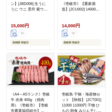
ン】[JBD006] 生うに
《壱岐市》【重家酒
うに ウニ 雲丹 紫ウニ
造】[JCU002] 14000
ムラサキウニ 魚介 海鮮
14000円
15000 15000円
15,000円
14,000円
長崎県 壱岐市
長崎県 壱岐市
《A4～A5ランク》壱岐
壱岐島 干物・海産物セ
牛 赤身 400g （焼肉
ット 【秋桜】 [JCT001]
用）《壱岐市》【壱岐
11000 11000円 干物 ひ
市農業協同組合】
もの 朝食 みりん干し