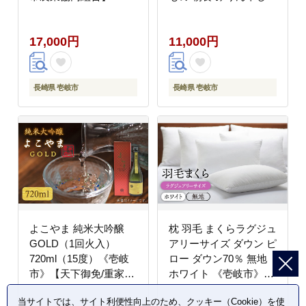
[JBO034] 肉 牛肉 赤身
アジ 鯵 アジの開き 開
焼肉 赤身 BBQ 17000
き 丸干し うに ウニ飯
17,000円
11,000円
17000円 のし プレゼン
ト ギフト
長崎県 壱岐市
長崎県 壱岐市
よこやま 純米大吟醸
枕 羽毛 まくらラグジュ
GOLD（1回火入）
アリーサイズ ダウン ピ
720ml（15度）《壱岐
ロー ダウン70％ 無地
市》【天下御免/重家酒
ホワイト 《壱岐市》
造】[JDB047] 酒 お酒
【富士新幸九州】
当サイトでは、サイト利便性向上のため、クッキー（Cookie）を使
日本酒 大吟醸 重家酒造
[JDH008] 44000 44000