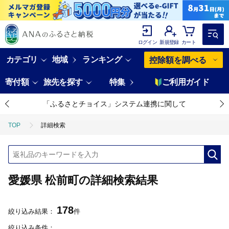
ログイン
新規登録
カート
カテゴリ
地域
ランキング
控除額を調べる
寄付額
旅先を探す
特集
ご利用ガイド
「ふるさとチョイス」システム連携に関して
TOP
詳細検索
愛媛県 松前町の詳細検索結果
178
絞り込み結果：
件
絞り込み条件：