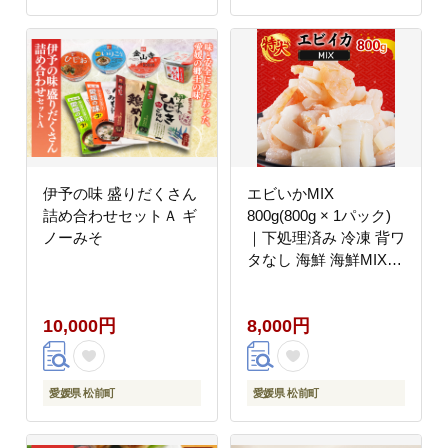
伊予の味 盛りだくさん
エビいかMIX
詰め合わせセットＡ ギ
800g(800g × 1パック)
ノーみそ
｜下処理済み 冷凍 背ワ
タなし 海鮮 海鮮MIX
シーフード 海老 烏賊
エビ イカ 簡単 下処理
10,000円
8,000円
愛媛県 松前町
愛媛県 松前町