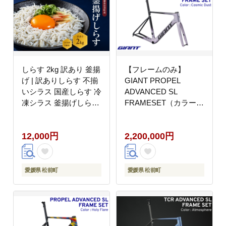
しらす 2kg 訳あり 釜揚
【フレームのみ】
げ | 訳ありしらす 不揃
GIANT PROPEL
いシラス 国産しらす 冷
ADVANCED SL
凍シラス 釜揚げしらす
FRAMESET（カラー：
シラス丼 海の幸 愛媛県
Cosmic Dust）｜ ジャ
産シラス しらす シラス
イアント ロードバイク
12,000円
2,200,000円
釜揚げしらす 惣菜 弁当
自転車 レース カーボン
簡単調理 ごはんのお供
東レ
加工品 海の幸 しらす丼
グルメ 食品 魚介 小魚
愛媛県 松前町
愛媛県 松前町
魚 鮮魚 海鮮 シラス 卵
たまご 訳あり商品 愛媛
県 松前町