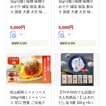
1kg×2個 | 味噌 味噌汁
1kg×2個 | 味噌 味噌汁
みそ汁 減塩 低塩 麦み
みそ汁 減塩 低塩 麦み
そ 国産 大麦 大豆 味噌
そ 国産 大麦 大豆 味噌
みそ 粒みそ 調味料 は
みそ 粒みそ 調味料 は
だか麦 はだかむぎ 麹
だか麦 はだかむぎ 麹
5,000円
5,000円
こうじ 味噌汁 みそ汁
こうじ 味噌汁 みそ汁
愛媛県 松前町 えひめけ
愛媛県 松前町 えひめけ
ん まさきちょう ギノー
ん まさきちょう ギノー
みそ
みそ
愛媛県 松前町
愛媛県 松前町
松山昭和ミートソース
【TVやSNSでも話題の
100g×5個 | ミートソー
大人気商品！】はぎの
ス 甘口 惣菜 ご当地グ
だし塩 6選 160ｇ×6パ