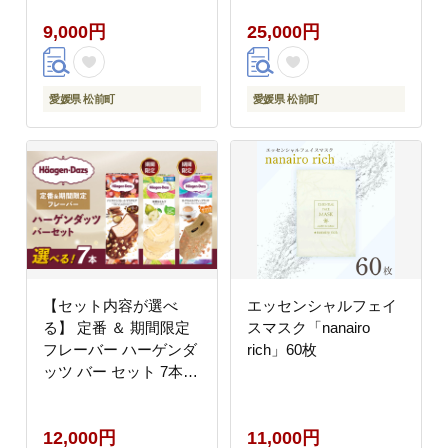
ミルクティー(20本)〉
9,000円
25,000円
｜ハーゲンダッツ ハー
ゲンダッツバー アイス
クリーム ギフト セット
詰め合わせ ロイヤルミ
愛媛県 松前町
愛媛県 松前町
ルクティー 愛媛県 松前
町
【セット内容が選べ
エッセンシャルフェイ
る】 定番 ＆ 期間限定
スマスク「nanairo
フレーバー ハーゲンダ
rich」60枚
ッツ バー セット 7本入
Aセット〈バニラチョ
コレートマカデミア(7
12,000円
11,000円
本)〉｜ハーゲンダッツ