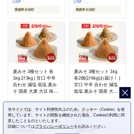
愛媛県 松前町
愛媛県 松前町
麦みそ 3種セット 各
麦みそ 3種セット 1kg
1kg 計3kg | 甘口 中辛
各2個(計6kg)お届け！ |
合わせ 減塩 低塩 麦み
甘口 中辛 合わせ 減塩
そ 国産 大麦 大豆 味噌
低塩 麦みそ 国産 大麦
みそ 粒みそ 調味料 麹
大豆 味噌 みそ 粒みそ
こうじ 味噌汁 みそ汁
調味料 麹 こうじ 味噌
当サイトでは、サイト利便性向上のため、クッキー（Cookie）を使
7,000円
12,000円
愛媛県 松前町 えひめけ
汁 みそ汁 愛媛県 松前
用しています。サイトの閲覧を継続された場合、Cookieの利用に同
ん まさきちょう ギノー
町 えひめけん まさきち
意したことものといたします。
みそ
ょう ギノーみそ
詳細については
プライバシーポリシー
をお読みください。
愛媛県 松前町
愛媛県 松前町