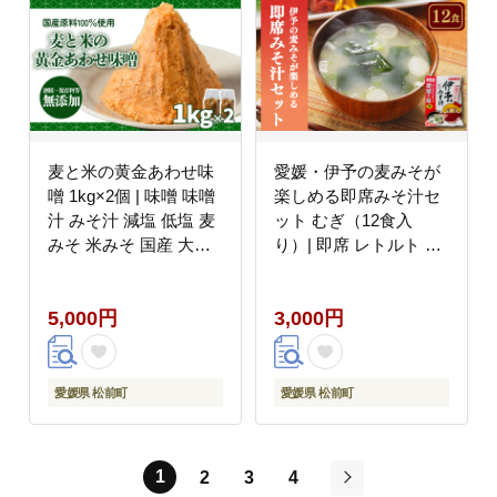
麦と米の黄金あわせ味
愛媛・伊予の麦みそが
噌 1kg×2個 | 味噌 味噌
楽しめる即席みそ汁セ
汁 みそ汁 減塩 低塩 麦
ット むぎ（12食入
みそ 米みそ 国産 大麦
り）| 即席 レトルト 味
大豆 味噌 みそ 粒みそ
噌 味噌汁 みそ汁 簡単
調味料 はだか麦 はだか
便利 具だくさん 食べ比
5,000円
3,000円
むぎ 麹 こうじ 味噌汁
べ 父の日 一人暮らし
みそ汁 愛媛県 松前町
減塩 低塩 麦みそ 国産
えひめけん まさきちょ
大麦 大豆 味噌 みそ 粒
う ギノーみそ
みそ 調味料 麹 こうじ
愛媛県 松前町
愛媛県 松前町
味噌汁 みそ汁 愛媛県
松前町 えひめけん まさ
きちょう ギノーみそ
1
2
3
4