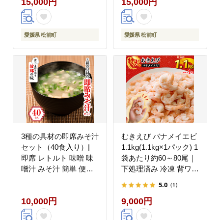
15,000円
15,000円
(12本)〉｜ハーゲンダ
(6本)、ロイヤルミルク
ッツ ハーゲンダッツバ
ティークランチ(6本)〉
ー アイスクリーム ギフ
｜ハーゲンダッツ ハー
ト セット 詰め合わせ
ゲンダッツバー アイス
愛媛県 松前町
愛媛県 松前町
バニラチョコレートマ
クリーム ギフト セット
カデミア 愛媛県 松前町
詰め合わせ バニラチョ
コレートマカデミア ロ
イヤルミルクティー 愛
媛県 松前町
3種の具材の即席みそ汁
むきえび バナメイエビ
セット（40食入り）|
1.1kg(1.1kg×1パック) 1
即席 レトルト 味噌 味
袋あたり約60～80尾｜
噌汁 みそ汁 簡単 便利
下処理済み 冷凍 背ワタ
具だくさん 食べ比べ 父
取り 海鮮 シーフード
5.0
（1）
の日 一人暮らし 減塩
海老 エビ えび 簡単 下
10,000円
9,000円
低塩 麦みそ 国産 大麦
処理
大豆 味噌 みそ 粒みそ