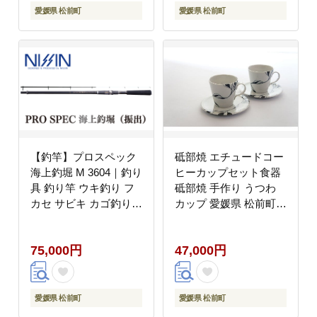
愛媛県 松前町
愛媛県 松前町
【釣竿】プロスペック
砥部焼 エチュードコー
海上釣堀 M 3604｜釣り
ヒーカップセット食器
具 釣り竿 ウキ釣り フ
砥部焼 手作り うつわ
カセ サビキ カゴ釣り
カップ 愛媛県 松前町
海釣り 海上釣堀 おすす
和将窯
め 人気 宇崎日新 愛媛
75,000円
47,000円
県 松前町
愛媛県 松前町
愛媛県 松前町