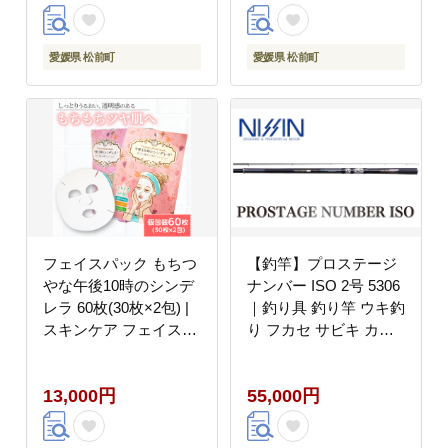
ハーゲンダッツバー ア
イスクリーム ギフト セ
ット 詰め合わせ バニラ
愛媛県 松前町
愛媛県 松前町
チョコレートマカデミ
ア 愛媛県 松前町
フェイスパック もちつ
【釣竿】プロステージ
やな午後10時のシンデ
ナンバー ISO 2号 5306
レラ 60枚(30枚×2包) |
｜釣り具 釣り竿 ウキ釣
スキンケア フェイスパ
り フカセ サビキ カゴ
ック オールインワン パ
釣り 海釣り おすすめ
ック フェイスマスク 美
人気 宇崎日新 愛媛県
13,000円
55,000円
容 美容マスク 美容パッ
松前町
ク フェイスシート 国産