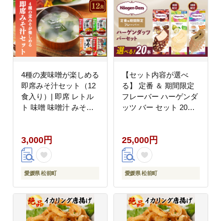
4種の麦味噌が楽しめる
【セット内容が選べ
即席みそ汁セット（12
る】 定番 ＆ 期間限定
食入り）| 即席 レトル
フレーバー ハーゲンダ
ト 味噌 味噌汁 みそ汁
ッツ バー セット 20本
簡単 便利 具だくさん
入 Aセット〈バニラチ
食べ比べ 父の日 一人暮
ョコレートマカデミア
3,000円
25,000円
らし 減塩 低塩 麦みそ
(20本)〉｜ハーゲンダ
国産 大麦 大豆 味噌 み
ッツ ハーゲンダッツバ
そ 粒みそ 調味料 麹 こ
ー アイスクリーム ギフ
うじ 味噌汁 みそ汁 愛
ト セット 詰め合わせ
愛媛県 松前町
愛媛県 松前町
媛県 松前町 えひめけん
バニラチョコレートマ
まさきちょう ギノーみ
カデミア 愛媛県 松前町
そ