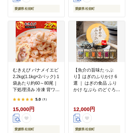
調味料 麹 こうじ 味噌
汁 みそ汁 愛媛県 松前
愛媛県 松前町
愛媛県 松前町
町 えひめけん まさきち
ょう ギノーみそ
むきえび バナメイエビ
【魚介の旨味たっぷ
2.2kg(1.1kg×2パック) 1
り】はぎのふりかけ 6
袋あたり約60～80尾｜
選 ｜ はぎの食品 ふり
下処理済み 冷凍 背ワタ
かけ なぶら のどぐろ
取り 海鮮 シーフード
山葵 雲丹 バター 焼き
5.0
（1）
海老 エビ えび 簡単 下
あご 明太子 赤しそ う
15,000円
12,000円
処理 えび,簡単調理,え
なぎ ごはん ごはんのお
び,調理済,えび,エビ,海
供 愛媛県 松前町
老,
愛媛県 松前町
愛媛県 松前町