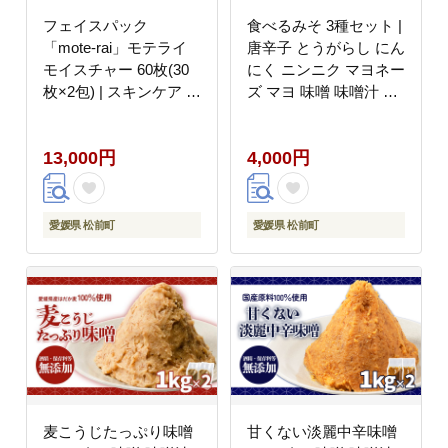
フェイスパック
食べるみそ 3種セット |
「mote-rai」モテライ
唐辛子 とうがらし にん
モイスチャー 60枚(30
にく ニンニク マヨネー
枚×2包) | スキンケア フ
ズ マヨ 味噌 味噌汁 み
ェイスパック オールイ
そ汁 簡単 便利 食べ比
ンワン パック フェイス
べ 減塩 低塩 麦みそ 国
13,000円
4,000円
マスク 美容 美容マスク
産 大麦 大豆 味噌 みそ
美容パック フェイスシ
粒みそ 調味料 麹 こう
ート 国産
じ 味噌汁 みそ汁 愛媛
県 松前町 えひめけん
愛媛県 松前町
愛媛県 松前町
まさきちょう ギノーみ
そ
麦こうじたっぷり味噌
甘くない淡麗中辛味噌