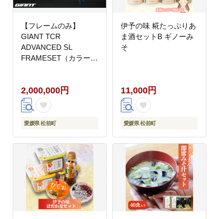
【フレームのみ】
伊予の味 糀たっぷりあ
GIANT TCR
ま酒セットB ギノーみ
ADVANCED SL
そ
FRAMESET（カラー：
Polar Tide）｜ ジャイ
アント ロードバイク 自
2,000,000円
11,000円
転車 レース カーボン
東レ
愛媛県 松前町
愛媛県 松前町