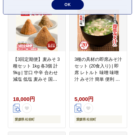
OK
【3回定期便】麦みそ 3
3種の具材の即席みそ汁
種セット 1kg 各3個 計
セット (20食入り) | 即
9kg | 甘口 中辛 合わせ
席 レトルト 味噌 味噌
減塩 低塩 麦みそ 国産
汁 みそ汁 簡単 便利 具
大麦 大豆 味噌 みそ 粒
だくさん 食べ比べ 父の
みそ 調味料 麹 こうじ
日 一人暮らし 減塩 低
18,000円
5,000円
味噌汁 みそ汁 愛媛県
塩 麦みそ 国産 大麦 大
松前町 えひめけん まさ
豆 味噌 みそ 粒みそ 調
きちょう ギノーみそ
味料 麹 こうじ 味噌汁
みそ汁 愛媛県 松前町
愛媛県 松前町
愛媛県 松前町
えひめけん まさきちょ
う ギノーみそ