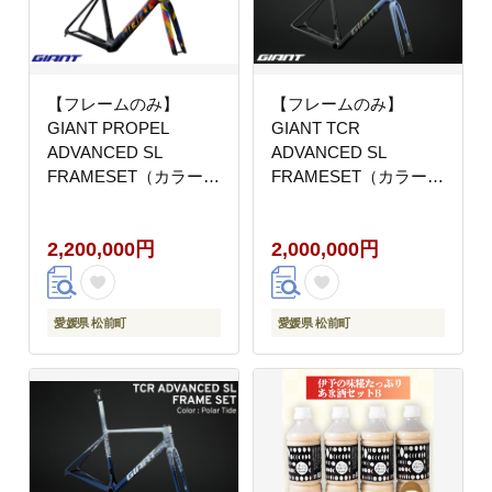
【フレームのみ】
【フレームのみ】
GIANT PROPEL
GIANT TCR
ADVANCED SL
ADVANCED SL
FRAMESET（カラー：
FRAMESET（カラー：
Holy Flare）｜ ジャイ
Atmosphere）｜ ジャ
アント ロードバイク 自
イアント ロードバイク
2,200,000円
2,000,000円
転車 レース カーボン
自転車 レース カーボン
東レ
東レ
愛媛県 松前町
愛媛県 松前町