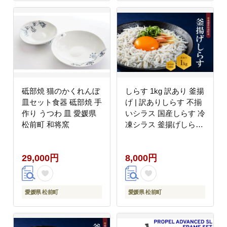
砥部焼 猫のかくれんぼ
しらす 1kg 訳あり 釜揚
皿セット食器 砥部焼 手
げ | 訳ありしらす 不揃
作り うつわ 皿 愛媛県
いシラス 国産しらす 冷
松前町 和将窯
凍シラス 釜揚げしらす
シラス丼 海の幸 愛媛県
産シラス しらす シラス
29,000円
8,000円
釜揚げしらす 惣菜 弁当
簡単調理 ごはんのお供
加工品 海の幸 しらす丼
グルメ 食品 魚介 小魚
愛媛県 松前町
愛媛県 松前町
魚 鮮魚 海鮮 シラス 卵
たまご 訳あり商品 愛媛
県 松前町