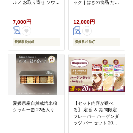
ルメ お取り寄せ ソウル
ック｜はぎの食品 だし
フード グルメ 愛媛県
塩 塩 のどぐろ 真鯛 あ
松前町 松前町おすす
ご あおさ しじみ 昆布
7,000円
12,000円
め ギノーみそ
調味料 おにぎり お吸い
物 愛媛県 松前町
愛媛県 松前町
愛媛県 松前町
愛媛県産自然栽培米粉
【セット内容が選べ
クッキー缶 22枚入り
る】 定番 ＆ 期間限定
フレーバー ハーゲンダ
ッツ バー セット 20本
入 Cセット 〈ロイヤル