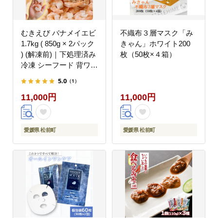
むきえび バナメイエビ
不織布３層マスク「み
1.7kg ( 850g × 2パック
きゃん」ホワイト200
) (解凍前)｜下処理済み
枚（50枚×４箱）
冷凍 シーフード 背ワタ
取り 海鮮 海老 エビ え
5.0
（1）
び 簡単 下処理
11,000円
11,000円
愛媛県 松前町
愛媛県 松前町