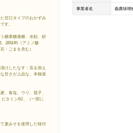
事業者名
義農味噌
った甘口タイプのおかずみ
めです。
どう糖果糖液糖、水飴、砂
精、調味料（アミノ酸
大豆・ごまを含む）
塩漬けしたなす・瓜を加え
然な甘さが上品な、本格派
小麦、食塩、ウリ、茄子、
、ビタミンB2、（一部に
して麦みそを使用した味付