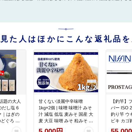
を見た人はほかにこんな返礼品を
も話題の大人
甘くない淡麗中辛味噌
【釣竿】プ
だし塩 6
1kg×2個 | 味噌 味噌汁 みそ
バー ISO 
ック｜はぎの
汁 減塩 低塩 麦みそ 国産 大
釣り竿 ウ
麦 大豆 味噌 みそ 粒みそ 調
ビキ カゴ
しじみ 昆布
味料 はだか麦 はだかむぎ
すめ 人気
5,000円
55,00