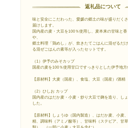
返礼品について
味と安全にこだわった、愛媛の郷土の味が盛りだく
届けします。
国内産の麦・大豆を100％使用し、麦本来の甘味と
や、
郷土料理「鶏めし」が、炊きたてごはんに混ぜるだ
る混ぜごはんの素等が入ったセットです。
（1）伊予のみそカップ
国産の麦を100％使用甘口ですっきりとした伊予地
【原材料】大麦（国産）、食塩、大豆（国産）/酒精
（2）ひしお カップ
国内産のはだか麦・小麦・炒り大豆で麹を造り、し
した。
【原材料】しょうゆ（国内製造）、はだか麦、小麦、
精、調味料（アミノ酸等）、甘味料（ステビア、甘
類）、（一部に小麦・大豆を含む）