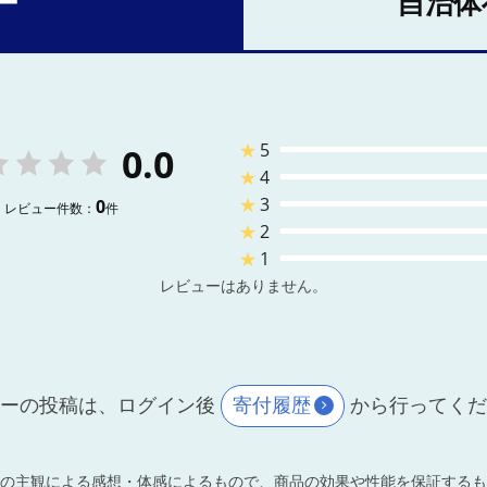
ー
自治体
★
5
0.0
★
4
★
3
0
レビュー件数：
件
★
2
★
1
レビューはありません。
ーの投稿は、ログイン後
寄付履歴
から行ってく
の主観による感想・体感によるもので、商品の効果や性能を保証するも