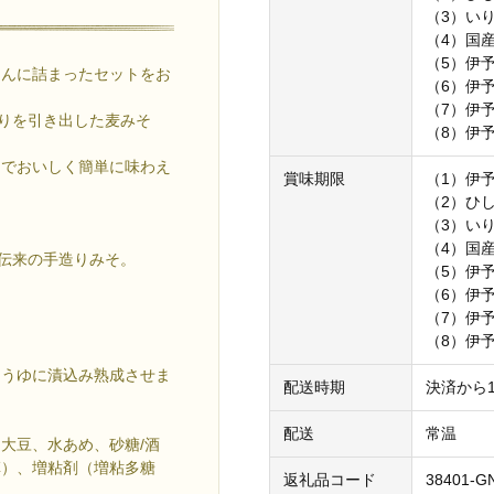
（3）いり
（4）国産
（5）伊予
さんに詰まったセットをお
（6）伊予
（7）伊予
香りを引き出した麦みそ
（8）伊予
けでおいしく簡単に味わえ
賞味期限
（1）伊
（2）ひし
（3）いり
（4）国
方伝来の手造りみそ。
（5）伊
（6）伊
（7）伊予
（8）伊
ょうゆに漬込み熟成させま
配送時期
決済から
配送
常温
大豆、水あめ、砂糖/酒
草）、増粘剤（増粘多糖
返礼品コード
38401-G