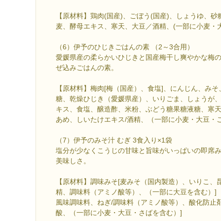
【原材料】鶏肉(国産)、ごぼう(国産)、しょうゆ、
麦、酵母エキス、寒天、大豆／酒精、(一部に小麦・
（6）伊予のひじきごはんの素 （2～3合用）
愛媛県産の柔らかいひじきと国産梅干し爽やかな梅
ぜ込みごはんの素。
【原材料】梅肉[梅（国産）、食塩]、にんじん、み
糖、乾燥ひじき（愛媛県産）、いりごま、しょうが
キス、食塩、醸造酢、米粉、ぶどう糖果糖液糖、寒
あめ、しいたけエキス/酒精、（一部に小麦・大豆・
（7）伊予のみそ汁 むぎ 3食入り×1袋
塩分が少なくこうじの甘味と旨味がいっぱいの即席
美味しさ。
【原材料】調味みそ[麦みそ（国内製造）、いりこ、
精、調味料（アミノ酸等）、（一部に大豆を含む）]
風味調味料、ねぎ/調味料（アミノ酸等）、酸化防止
酸、（一部に小麦・大豆・さばを含む）]