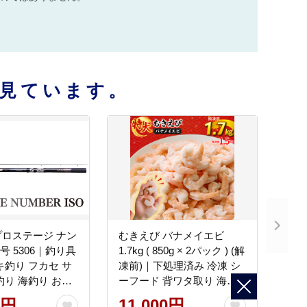
見ています。
ロステージ ナン
むきえび バナメイエビ
2号 5306｜釣り具
1.7kg ( 850g × 2パック ) (解
キ釣り フカセ サ
凍前)｜下処理済み 冷凍 シ
釣り 海釣り おす
ーフード 背ワタ取り 海鮮
 宇崎日新 愛媛県
海老 エビ えび 簡単 下処理
0円
11,000円