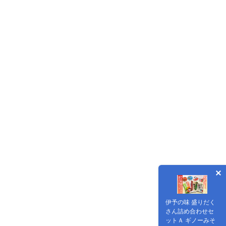
伊予の味 盛りだく
さん詰め合わせセ
ットＡ ギノーみそ