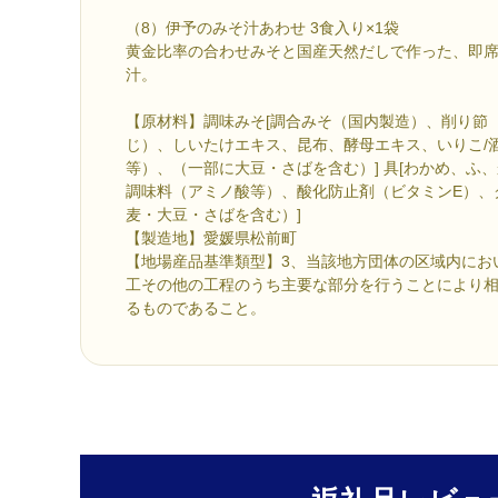
（8）伊予のみそ汁あわせ 3食入り×1袋
黄金比率の合わせみそと国産天然だしで作った、即
汁。
【原材料】調味みそ[調合みそ（国内製造）、削り節
じ）、しいたけエキス、昆布、酵母エキス、いりこ/
等）、（一部に大豆・さばを含む）] 具[わかめ、ふ
調味料（アミノ酸等）、酸化防止剤（ビタミンE）、
麦・大豆・さばを含む）]
【製造地】愛媛県松前町
【地場産品基準類型】3、当該地方団体の区域内にお
工その他の工程のうち主要な部分を行うことにより
るものであること。