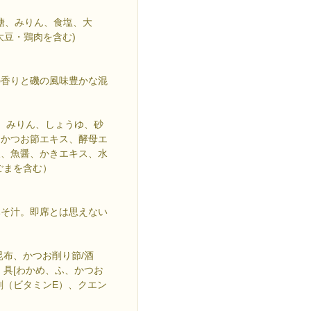
砂糖、みりん、食塩、大
大豆・鶏肉を含む)
の香りと磯の風味豊かな混
そ、みりん、しょうゆ、砂
、かつお節エキス、酵母エ
天、魚醤、かきエキス、水
ごまを含む）
みそ汁。即席とは思えない
昆布、かつお削り節/酒
 具[わかめ、ふ、かつお
剤（ビタミンE）、クエン