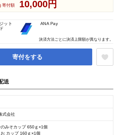
10,000円
寄付額
ジット
ANA Pay
ド
決済方法ごとに決済上限額が異なります。
寄付をする
配送
お気に入り登録
株式会社
のみそカップ 650ｇ×1個
お カップ 160ｇ×1個