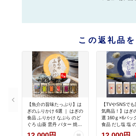
この返礼品
【魚介の旨味たっぷり】は
【TVやSNSで
ぎのふりかけ 6選 ｜ はぎの
気商品！】はぎの
食品 ふりかけ なぶら のど
選 160ｇ×6パ
ぐろ 山葵 雲丹 バター 焼き
食品 だし塩 塩 のどぐろ 真
あご 明太子 赤しそ うなぎ
鯛 あご あおさ 
12,000円
12,000円