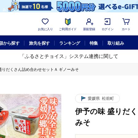
お気に入り
ご利用ガイド
新規登録
ログイン
カート
額から探す
旅先を探す
ランキング
特集
取り組み
「ふるさとチョイス」システム連携に関して
盛りだくさん詰め合わせセットＡ ギノーみそ
愛媛県
松前町
伊予の味 盛りだ
みそ