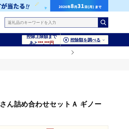
控除上限額まで
控除額を調べる
あと
***,***円
くさん詰め合わせセットＡ ギノー