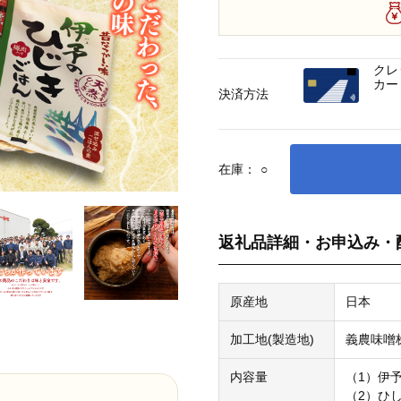
クレ
カー
決済方法
在庫：
○
返礼品詳細・お申込み・
原産地
日本
加工地(製造地)
義農味噌
内容量
（1）伊予
（2）ひし