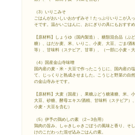
（3）いりこみそ
ごはんがおいしいおかずみそ！たっぷりいりこが入
そです。温かいごはんに、おにぎりの具にもおすす
【原材料】しょうゆ（国内製造）、糖類混合品（ぶ
糖）、はだか麦、米、いりこ、小麦、大豆、ごま/酒
等）、甘味料（ステビア、甘草）、（一部に小麦・
（4）国産金山寺味噌
国内産の麦・米・大豆で作ったこうじに、国内産の
て、じっくりと熟成させました。こうじと野菜の自
の金山寺みそです。
【原材料】大麦（国産）、果糖ぶどう糖液糖、米、
大豆、砂糖、酵母エキス/酒精、甘味料（ステビア）
小麦・大豆を含む）
（5）伊予の鶏めしの素 （2～3合用）
鶏肉の旨み、しゃきしゃきごぼうの風味と香り、そ
けのこだわった混ぜ込みごはんの素。