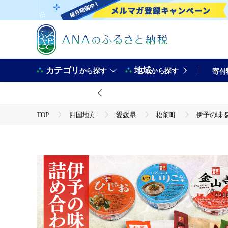
カテゴリ
地域
から探す
から探す
寄付
TOP
四国地方
愛媛県
松前町
伊予の味 