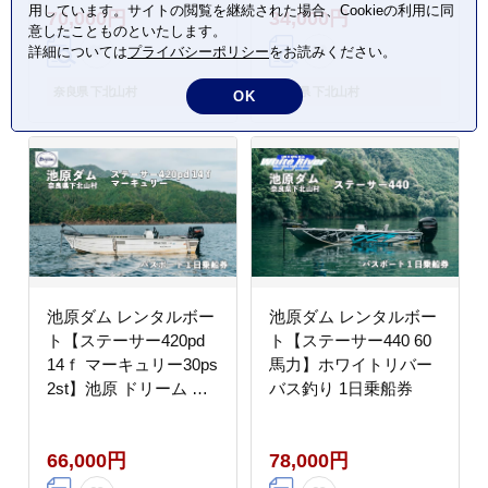
用しています。サイトの閲覧を継続された場合、Cookieの利用に同
70,000円
34,000円
意したことものといたします。
詳細については
プライバシーポリシー
をお読みください。
奈良県 下北山村
奈良県 下北山村
OK
池原ダム レンタルボー
池原ダム レンタルボー
ト【ステーサー420pd
ト【ステーサー440 60
14ｆ マーキュリー30ps
馬力】ホワイトリバー
2st】池原 ドリーム バ
バス釣り 1日乗船券
ス釣り 1日乗船券
66,000円
78,000円