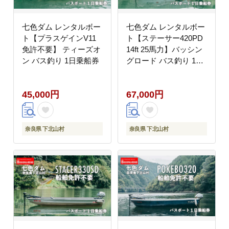
七色ダム レンタルボー
七色ダム レンタルボー
ト【プラスゲインV11
ト【ステーサー420PD
免許不要】 ティーズオ
14ft 25馬力】バッシン
ン バス釣り 1日乗船券
グロード バス釣り 1日
乗船券
45,000円
67,000円
奈良県 下北山村
奈良県 下北山村