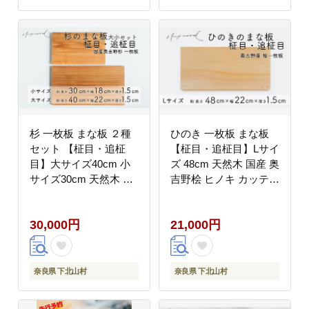
杉 一枚板 まな板 ２種
ひのき 一枚板 まな板
セット 【柾目・追柾
【柾目・追柾目】Lサイ
目】大サイズ40cm 小
ズ 48cm 天然木 国産 奥
サイズ30cm 天然木 赤
吉野桧 ヒノキ カッティ
身 軽い 国産 奥吉野杉
ングボード プレート テ
スギ すぎ カッティング
ーブルウェア キッチン
30,000円
21,000円
ボード プレート テーブ
台所 家事 料理
ルウェア キッチン 台所
家事 料理
奈良県 下北山村
奈良県 下北山村