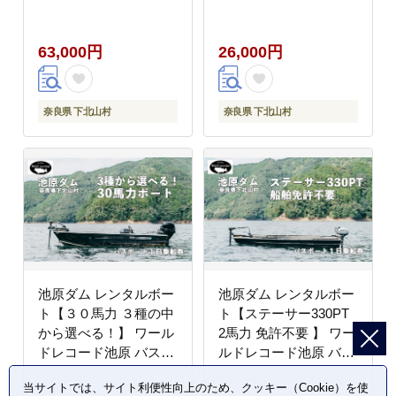
り 1日乗船券
り 1日乗船券
63,000円
26,000円
奈良県 下北山村
奈良県 下北山村
池原ダム レンタルボー
池原ダム レンタルボー
ト【３０馬力 ３種の中
ト【ステーサー330PT
から選べる！】 ワール
2馬力 免許不要 】 ワー
ドレコード池原 バス釣
ルドレコード池原 バス
り 1日乗船券
釣り 1日乗船券
当サイトでは、サイト利便性向上のため、クッキー（Cookie）を使