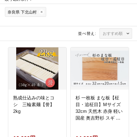
奈良県 下北山村
並べ替え:
熟成仕込みの味とコ
杉 一枚板 まな板【柾
シ 三輪素麺【誉】
目・追柾目】Mサイズ
2kg
32cm 天然木 赤身 軽い
国産 奥吉野杉 スギ カ
ッティングボード プレ
ート テーブルウェア キ