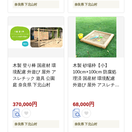
奈良県 下北山村
奈良県 下北山村
木製 登り棒 国産材 環
木製 砂場枠【小】
境配慮 外遊び 屋外 ア
100cm×100cm 防腐処
スレチック 遊具 公園
理済 国産材 環境配慮
庭 奈良県 下北山村
外遊び 屋外 アスレチッ
ク 遊具 公園 【色：無
塗装、カーキ、ブラウ
370,000円
68,000円
ンから選択】 奈良県 下
北山村
奈良県 下北山村
奈良県 下北山村