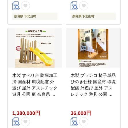
奈良県 下北山村
奈良県 下北山村
木製 すべり台 防腐加工
木製 ブランコ 椅子単品
済 国産材 環境配慮 外
ひのき仕様 国産材 環境
遊び 屋外 アスレチック
配慮 外遊び 屋外 アス
遊具 公園 庭 奈良県 下
レチック 遊具 公園 庭
北山村
奈良県 下北山村
1,380,000円
36,000円