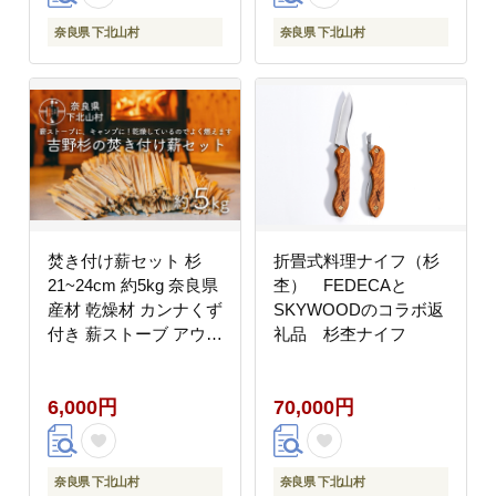
奈良県 下北山村
奈良県 下北山村
焚き付け薪セット 杉
折畳式料理ナイフ（杉
21~24cm 約5kg 奈良県
杢） FEDECAと
産材 乾燥材 カンナくず
SKYWOODのコラボ返
付き 薪ストーブ アウト
礼品 杉杢ナイフ
ドア キャンプ 焚き火用
便利
6,000円
70,000円
奈良県 下北山村
奈良県 下北山村