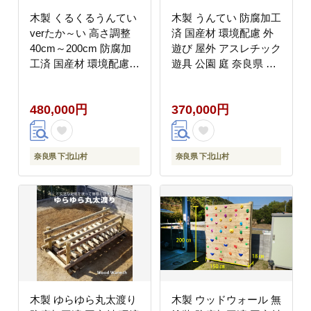
木製 くるくるうんてい
木製 うんてい 防腐加工
verたか～い 高さ調整
済 国産材 環境配慮 外
40cm～200cm 防腐加
遊び 屋外 アスレチック
工済 国産材 環境配慮
遊具 公園 庭 奈良県 下
外遊び 屋外 アスレチッ
北山村
ク 遊具 公園 奈良県 下
480,000円
370,000円
北山村
奈良県 下北山村
奈良県 下北山村
木製 ゆらゆら丸太渡り
木製 ウッドウォール 無