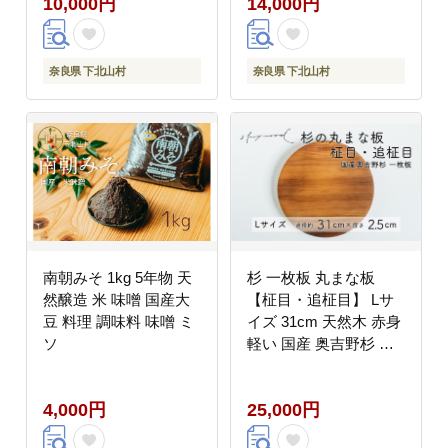
10,000円
14,000円
ッチン 台所 家事 料理
奈良県 下北山村
奈良県 下北山村
南朝みそ 1kg 5年物 天
杉 一枚板 丸まな板
然醸造 米 味噌 国産大
【柾目・追柾目】 Lサ
豆 料理 調味料 味噌 ミ
イズ 31cm 天然木 赤身
ソ
軽い 国産 奥吉野杉 ス
ギ カッティングボード
プレート テーブルウェ
4,000円
25,000円
ア キッチン 台所 家事
料理