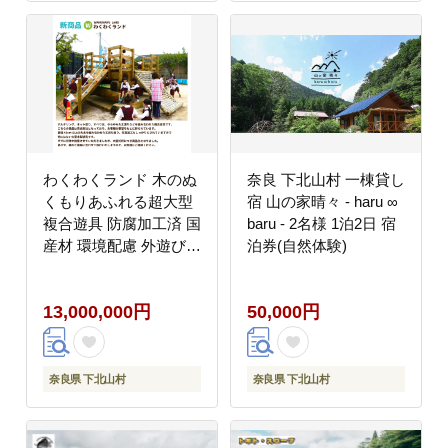
わくわくランド 木のぬ
奈良 下北山村 一棟貸し
くもりあふれる超大型
宿 山の家晴々 - haru ∞
複合遊具 防腐加工済 国
baru - 2名様 1泊2日 宿
産材 環境配慮 外遊び
泊券(自然体験)
屋外 アスレチック 大型
遊具 公園 奈良県 下北
13,000,000円
50,000円
山村
奈良県 下北山村
奈良県 下北山村