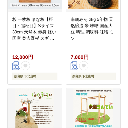
杉 一枚板 まな板【柾
南朝みそ 2kg 5年物 天
目・追柾目】Sサイズ
然醸造 米 味噌 国産大
30cm 天然木 赤身 軽い
豆 料理 調味料 味噌 ミ
国産 奥吉野杉 スギ カ
ソ
ッティングボード プレ
ート テーブルウェア キ
12,000円
7,000円
ッチン 台所 家事 料理
奈良県 下北山村
奈良県 下北山村