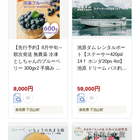
【先行予約】8月中旬～
池原ダム レンタルボー
順次発送 無農薬 冷凍
ト【ステーサー420pd
としちゃんのブルーベ
14ｆ ホンダ20ps 4st】
リー 300gx2 手摘み 下
池原 ドリーム バス釣り
北山村産 国産 ブルーベ
1日乗船券
リー
8,000円
59,000円
奈良県 下北山村
奈良県 下北山村