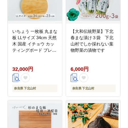
いちょう 一枚板 丸まな
【大和伝統野菜】下北
板 LLサイズ 34cm 天然
春まな漬け３袋 下北
木 国産 イチョウ カッ
山村でしか採れない葉
ティングボード プレー
物野菜の漬物です
ト テーブルウェア キッ
チン 台所 家事 料理
32,000円
6,000円
奈良県 下北山村
奈良県 下北山村