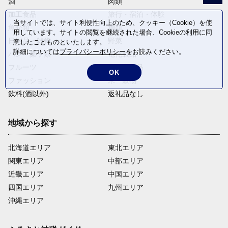
酒
肉類
加工食品
旅行・宿泊・体験
当サイトでは、サイト利便性向上のため、クッキー（Cookie）を使
魚介類
麺類
用しています。サイトの閲覧を継続された場合、Cookieの利用に同
日用品・雑貨
野菜
意したことものといたします。
詳細については
プライバシーポリシー
をお読みください。
パン・菓子類
電化製品
フルーツ
卵・乳製品
OK
ファッション
米・穀物
飲料(酒以外)
返礼品なし
地域から探す
北海道エリア
東北エリア
関東エリア
中部エリア
近畿エリア
中国エリア
四国エリア
九州エリア
沖縄エリア