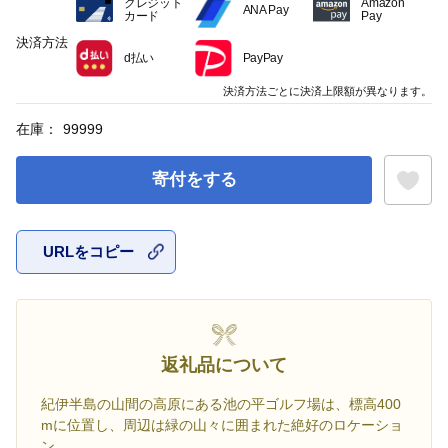
クレジット
Amazon
ANA Pay
カード
Pay
決済方法
d払い
PayPay
決済方法ごとに決済上限額が異なります。
在庫：
99999
寄付をする
URLをコピー
お気に入
返礼品について
紀伊半島の山間の高原にある池の平ゴルフ場は、標高400
mに位置し、周辺は緑の山々に囲まれた絶好のロケーショ
ン。