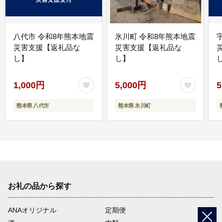
八代市 令和8年熊本地震
氷川町 令和8年熊本地震
災害支援【返礼品な
災害支援【返礼品な
し】
し】
し
1,000円
5,000円
5
熊本県 八代市
熊本県 氷川町
お礼の品から探す
ANAオリジナル
定期便