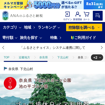
ログイン
新規登録
カート
カテゴリ
地域
ランキング
控除額を調べる
寄付額
旅先を探す
特集
ご利用ガイド
「ふるさとチョイス」システム連携に関して
+2
TOP
近畿地方
奈良県
下北山村
奈良 ゴルフ 休日ペア
TOP
旅行・宿泊・体験
体験チケット
奈良 ゴルフ 休日ペア
奈良県
下北山村
TOP
旅行・宿泊・体験
体験チケット
ゴルフプレー