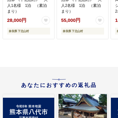
人1名様 1泊 （素泊
人2名様 1泊 （素泊
まり）
まり）
28,000円
55,000円
1
奈良県 下北山村
奈良県 下北山村
あなたにおすすめの返礼品