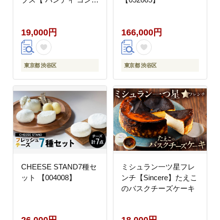
クト ミル 電動 オシャ
レ 料理 調理 家電 】
19,000円
166,000円
【223001】
東京都 渋谷区
東京都 渋谷区
CHEESE STAND7種セ
ミシュラン一ツ星フレ
ット 【004008】
ンチ【Sincere】たえこ
のバスクチーズケーキ
26,000円
18,000円