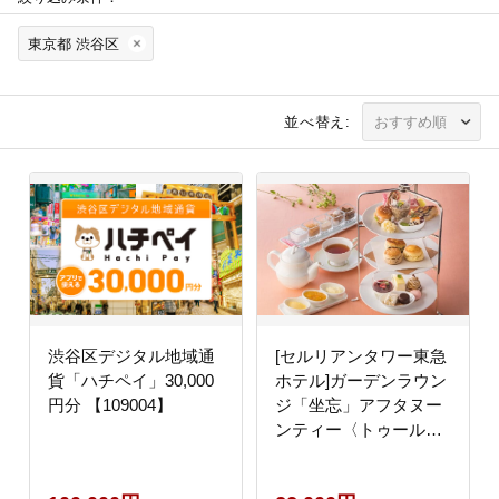
東京都 渋谷区
並べ替え:
渋谷区デジタル地域通
[セルリアンタワー東急
貨「ハチペイ」30,000
ホテル]ガーデンラウン
円分 【109004】
ジ「坐忘」アフタヌー
ンティー〈トゥール
ド アンサンブル〉ご
利用券