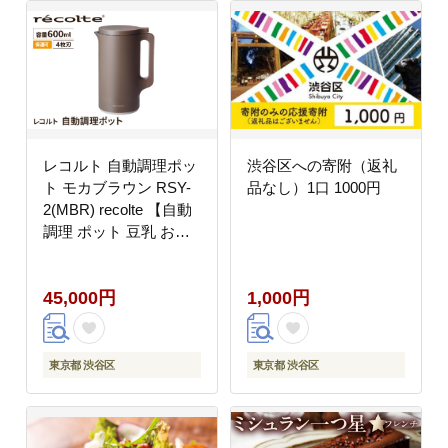
レコルト 自動調理ポッ
渋谷区への寄附（返礼
ト モカブラウン RSY-
品なし）1口 1000円
2(MBR) recolte 【自動
調理 ポット 豆乳 おか
ら ポタージュ スープ
料理 キッチン 家電】
45,000円
1,000円
【223014】
東京都 渋谷区
東京都 渋谷区