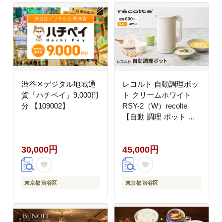
渋谷区デジタル地域通
レコルト 自動調理ポッ
貨「ハチペイ」9,000円
ト クリームホワイト
分 【109002】
RSY-2（W）recolte
【自動 調理 ポット 豆
乳 おから ポタージュ
スープ 料理 キッチン
30,000円
45,000円
家電】【223009】
東京都 渋谷区
東京都 渋谷区