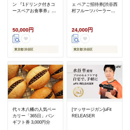
ン 『1ドリンク付きコ
ェ ペアご招待券[渋谷西
ースペアお食事券』
村フルーツパーラー道
【098026】
玄坂店]
50,000円
24,000円
東京都 渋谷区
東京都 渋谷区
代々木八幡の人気ベー
[マッサージガン]uFit
カリー「365日」パン
RELEASER
ギフト券 3,000円分