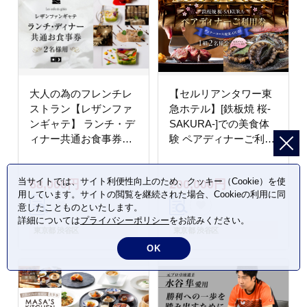
大人の為のフレンチレ
【セルリアンタワー東
ストラン【レザンファ
急ホテル】[鉄板焼 桜-
ンギャテ】 ランチ・デ
SAKURA-]での美食体
ィナー共通お食事券（2
験 ペアディナーご利用
名様用）
券 （1組2名さま分）＜
乾杯グラスシャンパン
当サイトでは、サイト利便性向上のため、クッキー（Cookie）を使
68,000円
200,000円
付＞
用しています。サイトの閲覧を継続された場合、Cookieの利用に同
意したことものといたします。
詳細については
プライバシーポリシー
をお読みください。
東京都 渋谷区
東京都 渋谷区
OK