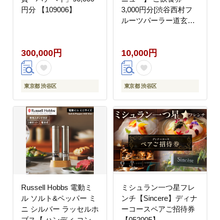
円分 【109006】
3,000円分[渋谷西村フ
ルーツパーラー道玄坂
店]
300,000円
10,000円
東京都 渋谷区
東京都 渋谷区
Russell Hobbs 電動ミ
ミシュラン一つ星フレ
ル ソルト&ペッパー ミ
ンチ【Sincere】ディナ
ニ シルバー ラッセルホ
ーコースペアご招待券
ブス【 ハンディ コンパ
【052005】