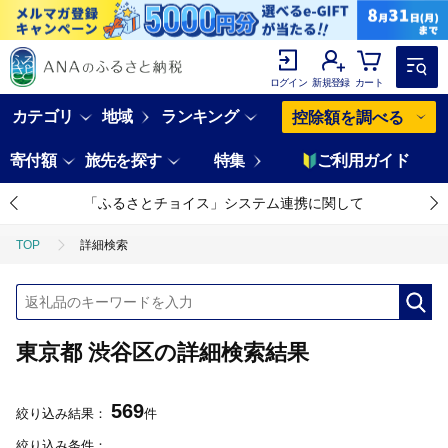
ログイン
新規登録
カート
カテゴリ
地域
ランキング
控除額を調べる
寄付額
旅先を探す
特集
ご利用ガイド
「ふるさとチョイス」システム連携に関して
TOP
詳細検索
東京都 渋谷区の詳細検索結果
569
絞り込み結果：
件
絞り込み条件：