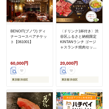
BENOIT(ブノワ) ディ
〈ドリンク1杯付き〉渋
ナーコースペアチケッ
谷区ふるさと納税限定
ト【061001】
KINTANランチ ゴージ
ャスランチ焼肉セット
お食事券 (ランチタイ
ム限定) 【055027】
60,000円
20,000円
東京都 渋谷区
東京都 渋谷区