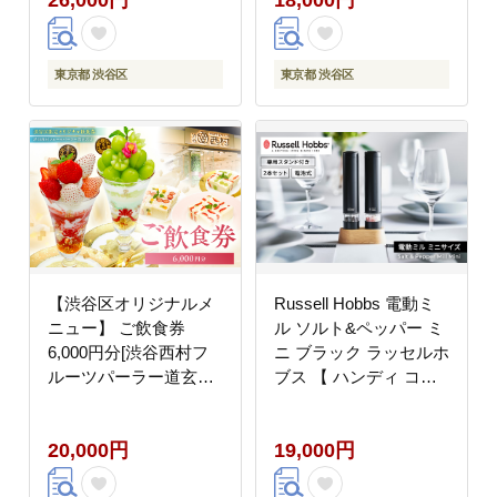
東京都 渋谷区
東京都 渋谷区
【渋谷区オリジナルメ
Russell Hobbs 電動ミ
ニュー】 ご飲食券
ル ソルト&ペッパー ミ
6,000円分[渋谷西村フ
ニ ブラック ラッセルホ
ルーツパーラー道玄坂
ブス 【 ハンディ コン
店]
パクト ミル 電動 オシ
ャレ 料理 調理 家電 】
20,000円
19,000円
【223002】