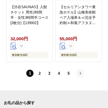
【渋谷SAUNAS】入館
【セルリアンタワー東
チケット 男性2時間
急ホテル】山種美術館
半・女性3時間半コース
ペア入場券＆≪完全予
[3枚分]【139002】
約制≫和風アフタヌー
ンティー[日本料理
Japanese Cuisine 桜丘]
32,000円
55,000円
ご利用券 2名様分乾杯
スパークリングワイン
付
東京都 渋谷区
東京都 渋谷区
1
2
3
4
5
次
お礼の品から探す