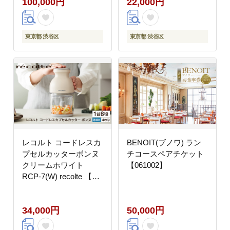
100,000円
22,000円
東京都 渋谷区
東京都 渋谷区
レコルト コードレスカ
BENOIT(ブノワ) ラン
プセルカッターボンヌ
チコースペアチケット
クリームホワイト
【061002】
RCP-7(W) recolte 【コ
ンパクト パワフル フー
ドプロセッサー 料理 キ
34,000円
50,000円
ッチン 調理 家電】
【223008】