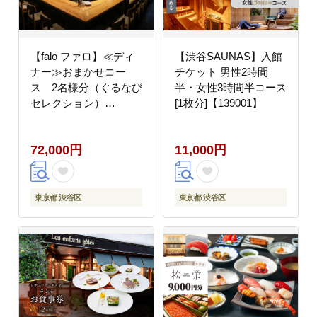
【falo ファロ】≪ディ
【渋谷SAUNAS】入館
ナー≫おまかせコー
チケット 男性2時間
ス 2名様分（ぐるなび
半・女性3時間半コース
セレクション）
[1枚分]【139001】
【125023】
72,000円
11,000円
東京都 渋谷区
東京都 渋谷区