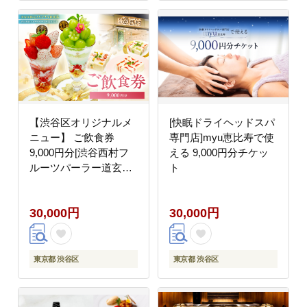
【渋谷区オリジナルメ
[快眠ドライヘッドスパ
ニュー】 ご飲食券
専門店]myu恵比寿で使
9,000円分[渋谷西村フ
える 9,000円分チケッ
ルーツパーラー道玄坂
ト
店]
30,000円
30,000円
東京都 渋谷区
東京都 渋谷区