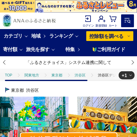
ログイン
新規登録
カート
カテゴリ
地域
ランキング
控除額を調べる
寄付額
旅先を探す
特集
ご利用ガイド
「ふるさとチョイス」システム連携に関して
+1
TOP
関東地方
東京都
渋谷区
渋谷区デジタル地域通貨「
TOP
旅行・宿泊・体験
体験チケット
渋谷区デジタル地域通貨「
東京都
渋谷区