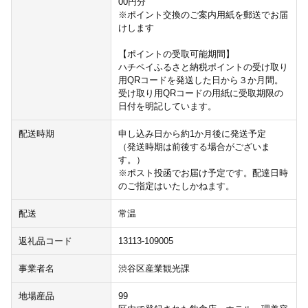
00円分
※ポイント交換のご案内用紙を郵送でお届
けします
【ポイントの受取可能期間】
ハチペイふるさと納税ポイントの受け取り
用QRコードを発送した日から３か月間。
受け取り用QRコードの用紙に受取期限の
日付を明記しています。
配送時期
申し込み日から約1か月後に発送予定
（発送時期は前後する場合がございま
す。）
※ポスト投函でお届け予定です。配達日時
のご指定はいたしかねます。
配送
常温
返礼品コード
13113-109005
事業者名
渋谷区産業観光課
地場産品
99