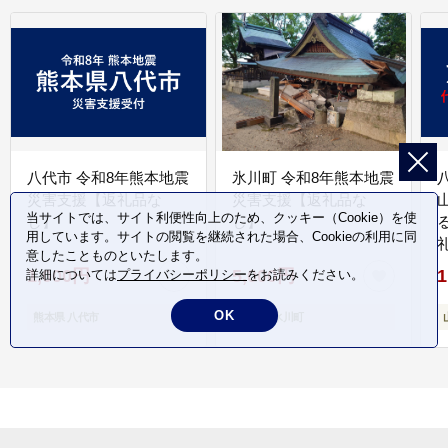
八代市 令和8年熊本地震
氷川町 令和8年熊本地震
災害支援【返礼品な
災害支援【返礼品な
当サイトでは、サイト利便性向上のため、クッキー（Cookie）を使
し】
し】
用しています。サイトの閲覧を継続された場合、Cookieの利用に同
意したことものといたします。
1,000円
5,000円
1
詳細については
プライバシーポリシー
をお読みください。
OK
熊本県 八代市
熊本県 氷川町