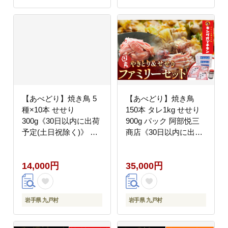
ifn_fijw_30d_26_5000_mn1.2kg-
--
【あべどり】焼き鳥 5
【あべどり】焼き鳥
種×10本 せせり
150本 タレ1kg せせり
300g《30日以内に出荷
900g パック 阿部悦三
予定(土日祝除く)》 セ
商店《30日以内に出荷
ット 鶏肉 やきとり
予定(土日祝除く)》---
BBQ ---
isk_fetufamilyset_30d_23_350
14,000円
35,000円
isk_fetyki5set_30d_23_14000_300g-
--
--
岩手県 九戸村
岩手県 九戸村