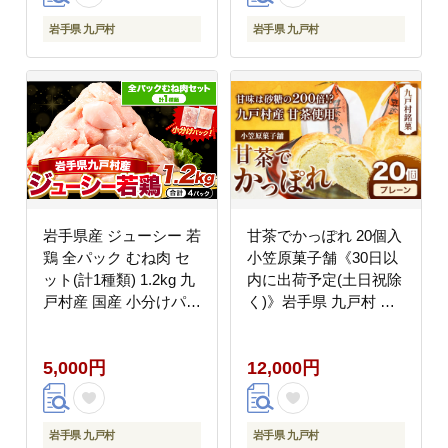
岩手県 九戸村
岩手県 九戸村
岩手県産 ジューシー 若
甘茶でかっぽれ 20個入
鶏 全パック むね肉 セ
小笠原菓子舗《30日以
ット(計1種類) 1.2kg 九
内に出荷予定(土日祝除
戸村産 国産 小分けパッ
く)》岩手県 九戸村 か
ク カット済み 唐揚げ
っぽれ 甘茶 和菓子 菓
とりむね 鳥もも肉 小分
子 スイーツ ---
5,000円
12,000円
けバック 鳥 とりもも
isk_amkp_30d_23_12000_20p
冷凍 大容量 もも肉 簡
--
易包装 ふるさと納税
肉 とり とり肉---
岩手県 九戸村
岩手県 九戸村