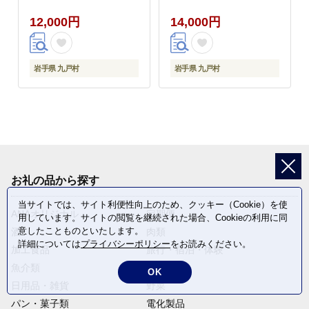
ifn_fjcybrmix_30d_23_12000_4kg-
り肉 ---
12,000円
14,000円
--
ifn_fjcybrmn_30d_23_14000_6
--
岩手県 九戸村
岩手県 九戸村
お礼の品から探す
当サイトでは、サイト利便性向上のため、クッキー（Cookie）を使
ANAオリジナル
定期便
用しています。サイトの閲覧を継続された場合、Cookieの利用に同
意したことものといたします。
酒
肉類
詳細については
プライバシーポリシー
をお読みください。
加工食品
旅行・宿泊・体験
魚介類
麺類
OK
日用品・雑貨
野菜
パン・菓子類
電化製品