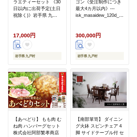
ラエティーセット 《30
ゴン《受注制作につき
日以内に出荷予定(土日
最大4カ月以内》---
祝除く)》岩手県 九戸
isk_masaidew_120d_23_3000
村 ジェラート アイス
--
イスクリーム スイーツ
17,000円
300,000円
カフェオレ レアチーズ
ラムレーズン ミルク は
ちみつ 極み抹茶 詰め合
わせ ギフト---
岩手県 九戸村
岩手県 九戸村
isk_fnkice_30d_23_17000_12i-
--
【あべどり】 もも肉 む
【南部箪笥】 ダイニン
ね肉 ハンバーグセット
グ火鉢 スピンチェア 4
株式会社阿部繁孝商店
脚 サイドテーブル付 セ