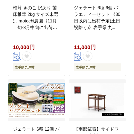
椎茸 きのこ 訳あり 菌
ジェラート 6種 6個 バ
床椎茸 2kg サイズ未選
ラエティーセット 《30
別 motochi農園《11月
日以内に出荷予定(土日
上旬-3月中旬に出荷予
祝除く)》岩手県 九戸
定(土日祝除く)》 岩手
村 アイス イスクリーム
県 九戸村 野菜 岩手県
スイーツ カフェオレ レ
10,000円
11,000円
産 国産 お取り寄せ 送
アチーズ ラムレーズン
料無料 大きい 不揃い
ミルク はちみつ 極み抹
シイタケ 山盛り 干し椎
茶 詰め合わせ ギフト---
茸 肉厚 出汁 煮物 鍋 茶
isk_fnkice_30d_23_11000_6i-
岩手県 九戸村
岩手県 九戸村
碗蒸し---
--
isk_mtks_11j3c_24_10000_2kg-
--
ジェラート 6種 12個 バ
【南部箪笥】サイドワ