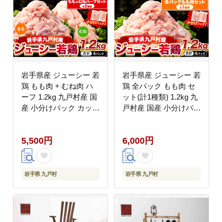
岩手県産 ジューシー 若
岩手県産 ジューシー 若
鶏 もも肉 + むね肉 ハ
鶏 全パック もも肉 セ
ーフ 1.2kg 九戸村産 国
ット(計1種類) 1.2kg 九
産 小分けパック カット
戸村産 国産 小分けパッ
済み 唐揚げ とりむね
ク カット済み 唐揚げ
鳥もも肉 小分けバック
とりむね 鳥もも肉 小分
5,500円
6,000円
鳥 とりもも 冷凍 大容
けバック 鳥 とりもも
量 もも肉 簡易包装 ふ
冷凍 大容量 もも肉 簡
るさと納税 肉 とり と
易包装 ふるさと納税
り肉---
肉 とり とり肉---
岩手県 九戸村
岩手県 九戸村
ifn_fijw_30d_26_5500_ha1.2kg-
ifn_fijw_30d_26_6000_mm1.2k
--
--