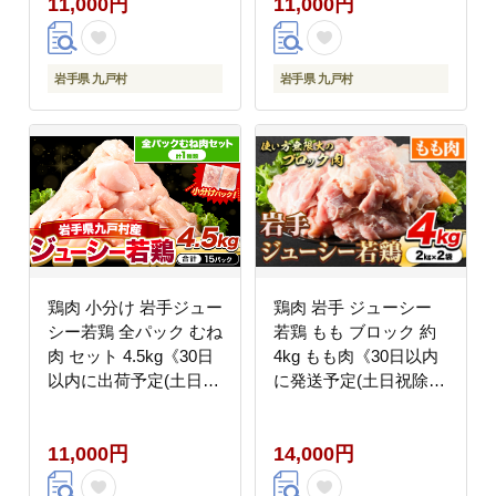
11,000円
11,000円
肉 鶏肉 鶏肉 鶏肉 鶏肉
肉鶏肉鶏肉鶏肉鶏肉鶏
鶏肉 鶏肉 鶏肉 鶏肉 鶏
肉鶏肉鶏肉鶏肉鶏肉鶏
肉 鶏肉 鶏肉 鶏肉 鶏肉
肉鶏肉鶏肉鶏肉鶏肉鶏
鶏肉 鶏肉 鶏肉 鶏肉 鶏
肉鶏肉鶏肉鶏肉---
岩手県 九戸村
岩手県 九戸村
肉 鶏肉 鶏肉 鶏肉 鶏肉
ifn_fijw_30d_25_11000_ha-
鶏肉 鶏肉 鶏肉---
--
ifn_fijw_30d_25_11000_mm-
--
鶏肉 小分け 岩手ジュー
鶏肉 岩手 ジューシー
シー若鶏 全パック むね
若鶏 もも ブロック 約
肉 セット 4.5kg《30日
4kg もも肉《30日以内
以内に出荷予定(土日祝
に発送予定(土日祝除
除く)》 岩手県 九戸村
く)》岩手県 九戸村 と
からあげ---
り肉 ---
11,000円
14,000円
ifn_fijw_30d_25_11000_mn-
ifn_fjcybrmm_30d_23_14000_
--
--