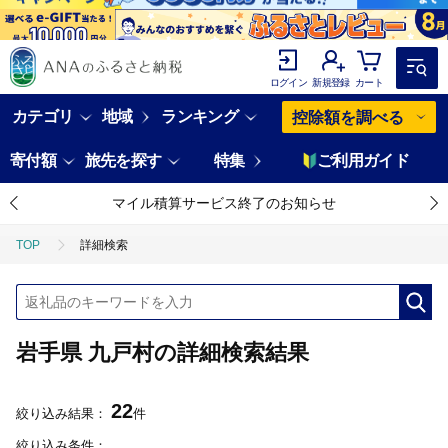
ログイン
新規登録
カート
カテゴリ
地域
ランキング
控除額を調べる
寄付額
旅先を探す
特集
ご利用ガイド
マイル積算サービス終了のお知らせ
TOP
詳細検索
岩手県 九戸村の詳細検索結果
22
絞り込み結果：
件
絞り込み条件：