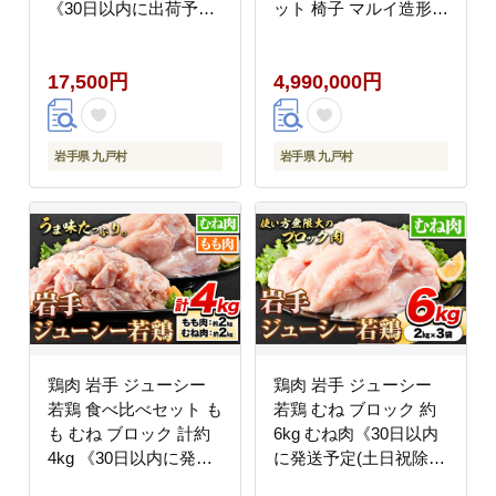
《30日以内に出荷予定
ット 椅子 マルイ造形家
(土日祝除く)》 岩手県
具工業 《受注制作につ
九戸村 鶏肉 ---
き最大4カ月以内》---
17,500円
4,990,000円
isk_fkoshmset_30d_22_17500-
iisk_mahdst_120d_23_499000
--
--
岩手県 九戸村
岩手県 九戸村
鶏肉 岩手 ジューシー
鶏肉 岩手 ジューシー
若鶏 食べ比べセット も
若鶏 むね ブロック 約
も むね ブロック 計約
6kg むね肉《30日以内
4kg 《30日以内に発送
に発送予定(土日祝除
予定(土日祝除く)》 ---
く)》岩手県 九戸村 と