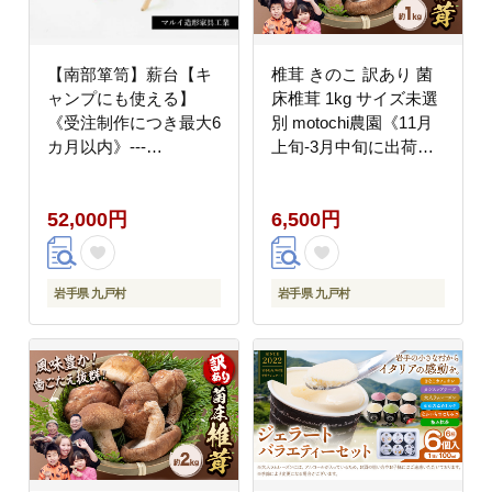
【南部箪笥】薪台【キ
椎茸 きのこ 訳あり 菌
ャンプにも使える】
床椎茸 1kg サイズ未選
《受注制作につき最大6
別 motochi農園《11月
カ月以内》---
上旬-3月中旬に出荷予
isk_mairori_180d_26_52000_1p-
定(土日祝除く)》 岩手
--
県 九戸村 野菜 岩手県
52,000円
6,500円
産 国産 お取り寄せ 送
料無料 大きい 不揃い
シイタケ 山盛り 干し椎
茸 肉厚 出汁 煮物 鍋 茶
岩手県 九戸村
岩手県 九戸村
碗蒸し---
isk_mtks_11j3c_24_6500_1kg
--