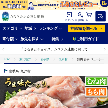
ログイン
新規登録
カート
カテゴリ
地域
ランキング
控除額を調べる
寄付額
旅先を探す
特集
ご利用ガイド
「ふるさとチョイス」システム連携に関して
TOP
東北地方
岩手県
九戸村
鶏肉 岩手 ジューシー 若鶏 
岩手県
九戸村