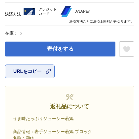
クレジット
ANA Pay
カード
決済方法
決済方法ごとに決済上限額が異なります。
在庫：
○
寄付をする
URLをコピー
お気に入
返礼品について
うま味たっぷりジューシー若鶏
商品情報：岩手ジューシー若鶏 ブロック
名称：鶏肉