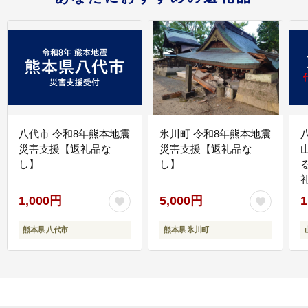
八代市 令和8年熊本地震
氷川町 令和8年熊本地震
災害支援【返礼品な
災害支援【返礼品な
し】
し】
1,000円
5,000円
1
熊本県 八代市
熊本県 氷川町