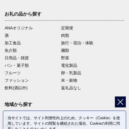
お礼の品から探す
ANAオリジナル
定期便
酒
肉類
加工食品
旅行・宿泊・体験
魚介類
麺類
日用品・雑貨
野菜
パン・菓子類
電化製品
フルーツ
卵・乳製品
ファッション
米・穀物
飲料(酒以外)
返礼品なし
地域から探す
当サイトでは、サイト利便性向上のため、クッキー（Cookie）を使
北海道エリア
東北エリア
用しています。サイトの閲覧を継続された場合、Cookieの利用に同
関東エリア
中部エリア
意したことものといたします。