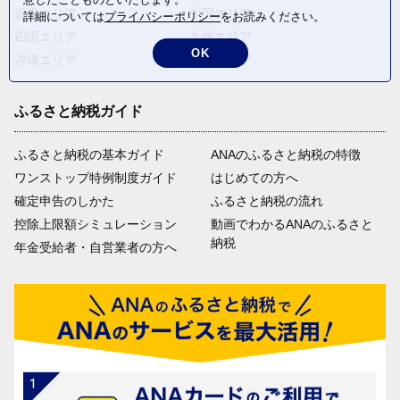
近畿エリア
中国エリア
詳細については
プライバシーポリシー
をお読みください。
四国エリア
九州エリア
OK
沖縄エリア
ふるさと納税ガイド
ふるさと納税の基本ガイド
ANAのふるさと納税の特徴
ワンストップ特例制度ガイド
はじめての方へ
確定申告のしかた
ふるさと納税の流れ
控除上限額シミュレーション
動画でわかるANAのふるさと
納税
年金受給者・自営業者の方へ