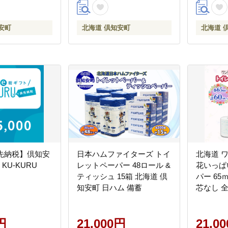
安町
北海道 倶知安町
北海道 
旅先納税】倶知安
日本ハムファイターズ トイ
北海道 
KU-KURU
レットペーパー 48ロール &
花いっぱ
ティッシュ 15箱 北海道 倶
パー 65
知安町 日ハム 備蓄
芯なし 全
ト ハーブ
備品 ま
円
21,000円
品 生活
21,0