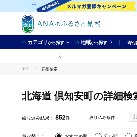
カテゴリ
地域
から探す
から探す
寄付
TOP
詳細検索
北海道 倶知安町の詳細検
852
絞り込み条件：
絞り込み結果：
件
並べ替え：
おすすめ順
安い順