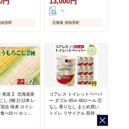
00円
13,000円
日用品
ファーム スイートコーン
倶知安町
北海道 倶知安町
6年 発送 】 北海道産
コアレス トイレットペーパ
し 2種 計12本 L-
ー ダブル 65ｍ 60ロール 芯
ズ混合 味来 ロイシ
なし 香りなし まとめ買い
 食べ比べ セット
トイレ リサイクル 長持 防
り 新鮮 トウモロコ
災 常備品 日用雑貨 消耗品
きび お取り寄せ 産
生活必需品 備蓄 ペーパー