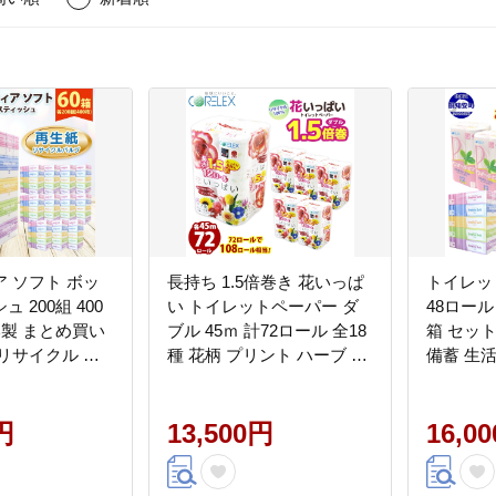
 ソフト ボッ
長持ち 1.5倍巻き 花いっぱ
トイレッ
 200組 400
い トイレットペーパー ダ
48ロール
日本製 まとめ買い
ブル 45ｍ 計72ロール 全18
箱 セッ
リサイクル 長
種 花柄 プリント ハーブ 香
備蓄 生
備品 日用雑貨 消
り付き 日本製 まとめ買い
需品 備蓄 ペー
防災 常備品 ペーパー エコ
海道 倶知安町 日
円
日用雑貨 消耗品 備蓄 送料
13,500円
16,0
無料 北海道 倶知安町 日用
品