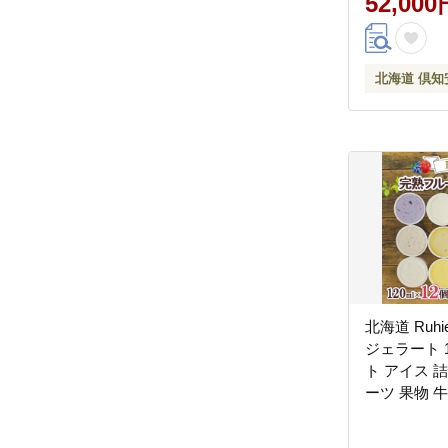
52,000
菜・レトル
ク】
北海道 倶知
北海道 Ruh
ジェラート 1
ト アイス 
ーツ 果物 
ーツ ジェラ
ー お取り寄