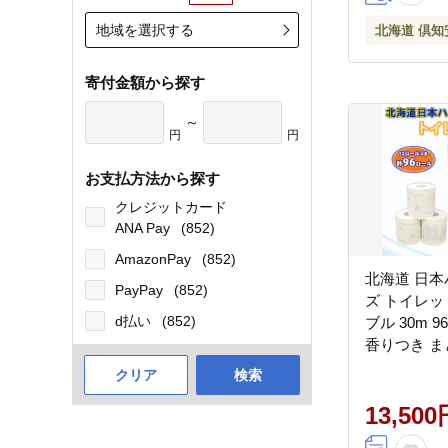
地域を選択する
北海道 倶知
寄付金額から探す
～
円
円
お支払方法から探す
クレジットカード
ANA Pay
(852)
AmazonPay
(852)
北海道 日
PayPay
(852)
ズ トイレッ
d払い
(852)
ブル 30m 
香りつき ま
常備品 トイ
クリア
検索
用品 紙 エ
耗品 生活必
13,500
ム ファイタ