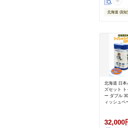
北海道 倶知
北海道 日
ズセット 
ー ダブル 3
ィッシュペーパ
箱 まとめ買
イクル 防災
生活必需品 
32,000
日ハム ファ