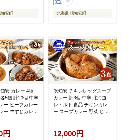
倶知安町
北海道 倶知安町
知安 カレー 4種
倶知安 チキンレッグスープ
各5個 計20個 中辛
カレー 計3個 中辛 北海道
レー ビーフカレー
レトルト 食品 チキンカレ
レー 牛すじカレー
ー スープカレー 野菜 じゃ
 牛 牛肉 豚肉 肉
がいも 鶏 チキン お取り寄
お取り寄せ スパイス
せ グルメ スパイシー
00円
12,000円