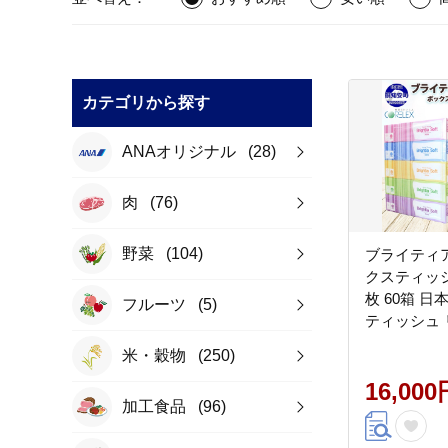
カテゴリから探す
ANAオリジナル
(28)
肉
(76)
野菜
(104)
ブライティア
クスティッシュ
枚 60箱 
フルーツ
(5)
ティッシュ 
持 防災 常
米・穀物
(250)
耗品 生活必
パー 紙 北
16,000
加工食品
(96)
用品