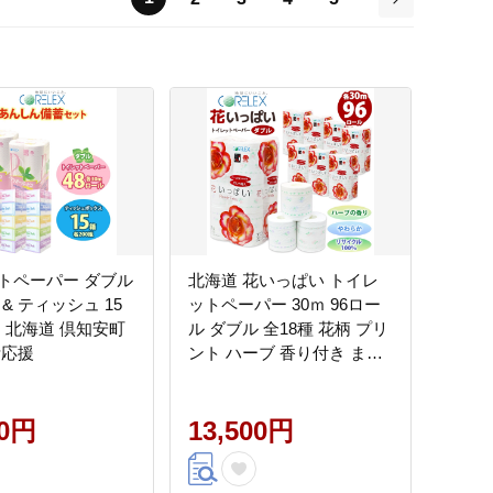
次
トペーパー ダブル
北海道 花いっぱい トイレ
 & ティッシュ 15
ットペーパー 30ｍ 96ロー
ト 北海道 倶知安町
ル ダブル 全18種 花柄 プリ
活応援
ント ハーブ 香り付き まと
め買い 防災 常備品 トイレ
ペーパー リサイクル 日用
00円
雑貨 消耗品 備蓄 日用品 生
13,500円
活必需品 倶知安町 福祉用
品 フェイシャルティシュ