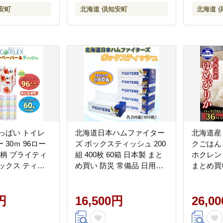
安町
北海道 倶知安町
北海道 
っぱい トイレ
北海道日本ハムファイター
北海道産
30ｍ 96ロー
ズ ボックスティッシュ 200
クごはん 
花柄 ブライティ
組 400枚 60箱 日本製 まと
ホクレン
ックス ティッ
め買い 防災 常備品 日用雑
まとめ買
60箱 防災 常備
貨 消耗品 生活必需品 大容
送り 備蓄
 ペーパー まと
量 備蓄 リサイクル ティッ
倶知安町
イクル 消耗品
円
シュ ペーパー 倶知安町 ト
16,500円
はんパッ
26,0
備蓄 送料無料
イレ
用品