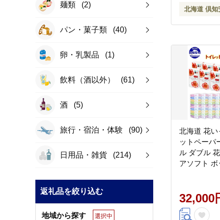
麺類
(2)
北海道 倶知
パン・菓子類
(40)
卵・乳製品
(1)
飲料（酒以外）
(61)
酒
(5)
旅行・宿泊・体験
(90)
北海道 花い
ットペーパー 
ル ダブル 
日用品・雑貨
(214)
アソフト ボ
シュ 200組 
品 プリント
返礼品を絞り込む
め買い リサ
32,000
生活必需品 
地域から探す
選択中
倶知安町 日