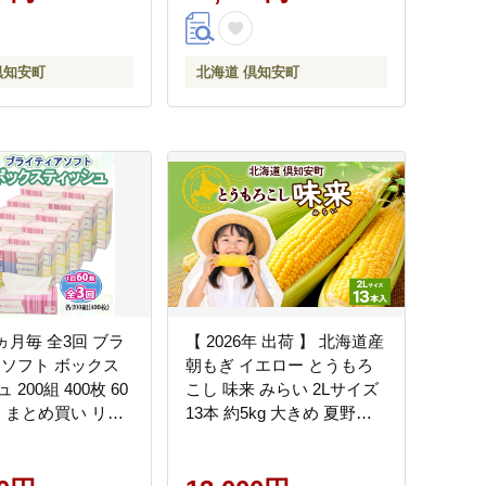
品
倶知安町
北海道 倶知安町
ヵ月毎 全3回 ブラ
【 2026年 出荷 】 北海道産
 ソフト ボックス
朝もぎ イエロー とうもろ
200組 400枚 60
こし 味来 みらい 2Lサイズ
製 まとめ買い リサ
13本 約5kg 大きめ 夏野菜
持 防災 常備品 日
とうきび 新鮮 野菜 トウモ
消耗品 生活必需品
ロコシ ギフト 産地直送 コ
パー 紙 北海道 倶
ーン 産直 グリーンアース