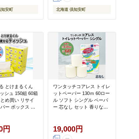
倶知安町
北海道 倶知安町
る とけまるくん
ワンタッチコアレス トイレ
ッシュ 150組 60箱
ットペーパー 130ｍ 60ロー
まとめ買い リサイ
ル ソフト シングル ペーパ
ーパー ボックス 防
ー 芯なし セット 香りなし
品 日用雑貨 消耗品
トイレ リサイクル 長持 防
品 備蓄 福祉 ペッ
災 常備 日用雑貨 消耗品 備
ンプ 倶知安町 日用
00円
蓄 ペーパー 北海道 倶知安
19,000円
町 日用品