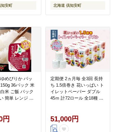
倶知安町
北海道 倶知安町
 ゆめぴりか パッ
定期便 2ヵ月毎 全3回 長持
150g 36パック 米
ち 1.5倍巻き 花いっぱい ト
 白米 ご飯 パック
イレットペーパー ダブル
い 簡単 レンジ 仕
45ｍ 計72ロール 全18種 花
 常温 保存 北海道
柄 プリント ハーブ 香り付
 お米 レトルト ご
き 日本製 まとめ買い 防災
ク
00円
常備品 ペーパー 消耗品 備
51,000円
蓄 送料無料 北海道 倶知安
町 日用品