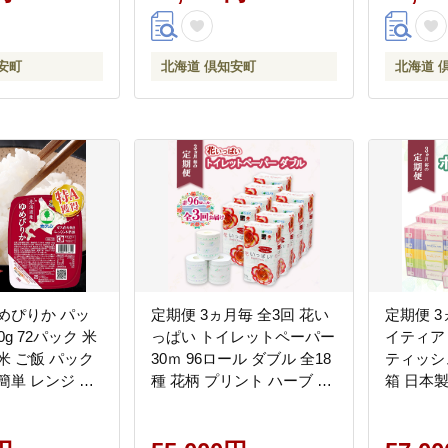
町 日用
安町
北海道 倶知安町
北海道 
めぴりか パッ
定期便 3ヵ月毎 全3回 花い
定期便 3
0g 72パック 米
っぱい トイレットペーパー
イティア
米 ご飯 パック
30ｍ 96ロール ダブル 全18
ティッシュ 
簡単 レンジ 仕
種 花柄 プリント ハーブ 香
箱 日本
 常温 保存 北海
り付き まとめ買い リサイ
イクル 長
町【米・お米・ゆ
クル ペーパー 防災 常備品
用雑貨 
加工食品・惣
日用雑貨 消耗品 生活必需
備蓄 ペー