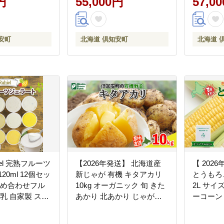
円
55,000円
57,0
ト・ごはんパッ
品 備蓄 北海道 倶知安町 花
知安町 
の香り お花
安町
北海道 倶知安町
北海道 
iel 完熟フルーツ
【2026年発送】 北海道産
【 202
20ml 12個セッ
新じゃが 有機 キタアカリ
とうもろこ
詰め合わせフル
10kg オーガニック 旬 きた
2L サイ
牛乳 自家製 スイ
あかり 北あかり じゃがい
ーコーン
ート パーティ
も ジャガイモ 芋 いも お取
旬 朝採
せ ギフト デザ
り寄せ 産地直送 野菜 農作
シ とう