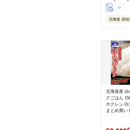
北海道 倶知
北海道産 ゆ
クごはん 15
ホクレン 白
まとめ買い 
送り 備蓄 米
道 倶知安
めぴりか・