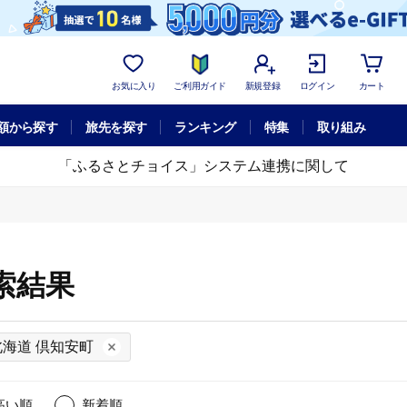
お気に入り
ご利用ガイド
新規登録
ログイン
カート
額から探す
旅先を探す
ランキング
特集
取り組み
「ふるさとチョイス」システム連携に関して
索結果
北海道 倶知安町
高い順
新着順