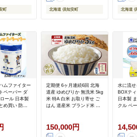
安町
北海道 倶知安町
北海道 
本ハムファイター
定期便 6ヶ月連続6回 北海
水に流せ
トペーパー ダ
道産 ゆめぴりか 無洗米 5kg
BOXティ
96ロール 日本製
米 特A 白米 お取り寄せ ご
日本製 
とめ買い 防災
はん 道産米 ブランド米 半
クル ペ
レ ペーパー 日
年 ご飯 まとめ買い お米 ホ
災 常備
コ リサイクル 消
クレン 北海道 倶知安町
生活必需
需品 備蓄 日ハ
円
【定期便・お米・ゆめぴり
150,000円
ト キャ
14,5
ーズ 倶知安町
か・精米】
品