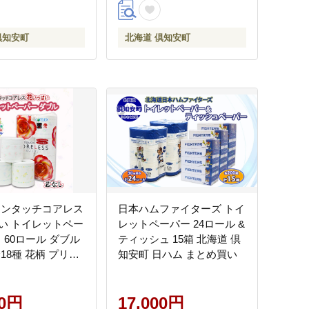
倶知安町
北海道 倶知安町
ワンタッチコアレス
日本ハムファイターズ トイ
い トイレットペー
レットペーパー 24ロール &
ｍ 60ロール ダブル
ティッシュ 15箱 北海道 倶
18種 花柄 プリン
知安町 日ハム まとめ買い
 香り付き 防災 常
とめ買い 雑貨 消耗
必需品 備蓄 倶知安
00円
17,000円