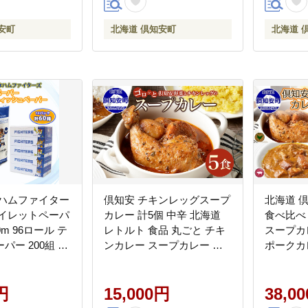
安町
北海道 倶知安町
北海道 
本ハムファイター
倶知安 チキンレッグスープ
北海道 倶
トイレットペーパ
カレー 計5個 中辛 北海道
食べ比べ 
0m 96ロール テ
レトルト 食品 丸ごと チキ
スープカ
ー 200組 60
ンカレー スープカレー 野
ポークカ
い 日本製 リサ
菜 じゃがいも 鶏 チキン お
じゃがいも
 常備品 消耗品
取り寄せ グルメ
鳥 鶏 
備蓄 ペーパー
円
15,000円
簡単調理
38,0
イターズ 倶知