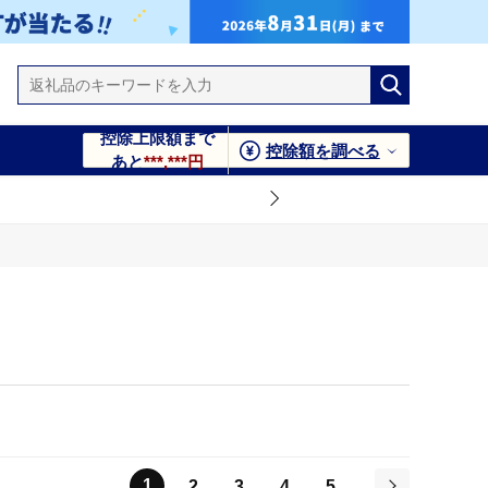
控除上限額まで
控除額を調べる
あと
***,***円
1
2
3
4
5