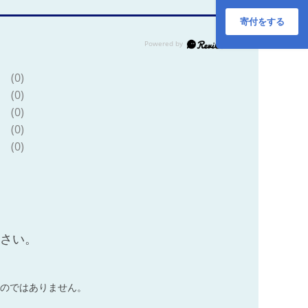
箱 まとめ買い 日本
製 リサイクル 防災
寄付をする
常備品 消耗品 生活
必需品 備蓄 ペーパ
ー 日ハム ファイタ
ーズ 倶知安町
(0)
(0)
(0)
(0)
(0)
ださい。
のではありません。