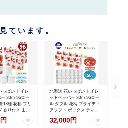
見ています。
いっぱい トイレ
北海道 花いっぱい トイレ
 30ｍ 96ロー
ットペーパー 30ｍ 96ロー
全18種 花柄 プリ
ル ダブル 花柄 ブライティ
ブ 香り付き まと
アソフト ボックス ティッ
災 常備品 トイレ
シュ 200組 60箱 防災 常備
0円
32,000円
リサイクル 日用
品 プリント ペーパー まと