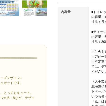
内容量
■トイレ
内容量：1
寸法：長さ
■ティッ
内容量：5
寸法：200
※引火を
※万が一
※不定期
ては、デ
ください
ーズデザイン♪
《大手製
シュセットです。
北海道倶
トペーパ
て、とってもキュート。
いつも使
クマのB・Bなど、デザイ
「紙」は