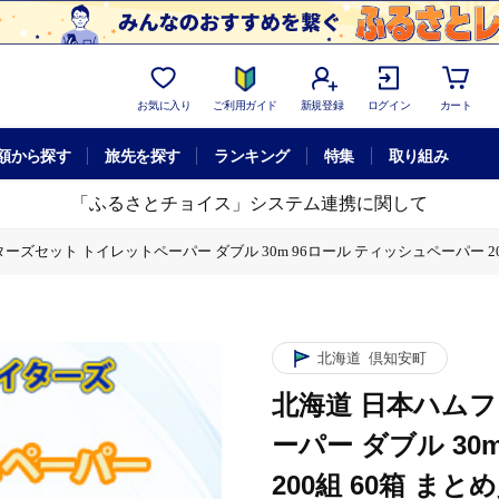
お気に入り
ご利用ガイド
新規登録
ログイン
カート
額から探す
旅先を探す
ランキング
特集
取り組み
「ふるさとチョイス」システム連携に関して
ズセット トイレットペーパー ダブル 30m 96ロール ティッシュペーパー 20
m 96ロール ティッシュペーパー 200組 60箱 まとめ買い 日本製 リサイクル
北海道
倶知安町
北海道 日本ハム
ーパー ダブル 30
200組 60箱 ま