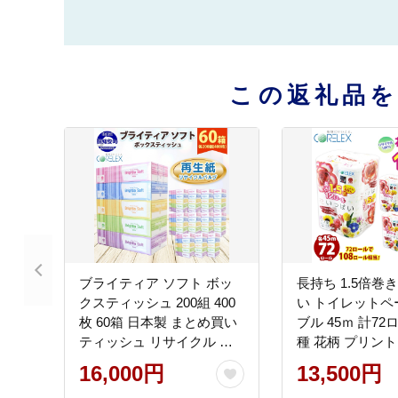
この返礼品
ブライティア ソフト ボッ
長持ち 1.5倍巻
クスティッシュ 200組 400
い トイレットペ
枚 60箱 日本製 まとめ買い
ブル 45ｍ 計72
ティッシュ リサイクル 長
種 花柄 プリント
持 防災 常備品 日用雑貨 消
り付き 日本製 
16,000円
13,500円
耗品 生活必需品 備蓄 ペー
防災 常備品 ペー