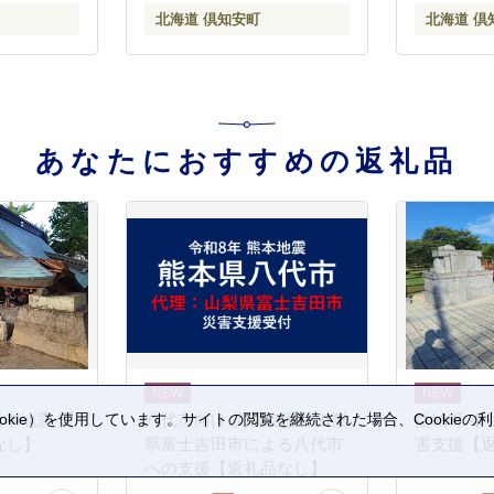
備蓄 送料
ト キャンプ 倶知安町 日用
雑貨 消耗
北海道 倶知安町
北海道 倶
安町 日用
品
活必需品 
品 フェイ
あなたにおすすめの返礼品
kie）を使用しています。サイトの閲覧を継続された場合、Cookie
熊本地震 災
八代市向け 災害支援※山梨
益城町 令
。
なし】
県富士吉田市による八代市
害支援【
への支援【返礼品なし】