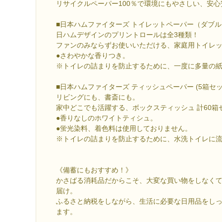
リサイクルペーパー100％で環境にもやさしい、安
■日本ハムファイターズ トイレットペーパー（ダブル
日ハムデザインのプリントロールは全3種類！
ファンのみならずお使いいただける、家庭用トイレ
●さわやかな香りつき。
※トイレの詰まりを防止するために、一度に多量の
■日本ハムファイターズ ティッシュペーパー (5箱セッ
リビングにも、書斎にも。
家中どこでも活躍する、ボックスティッシュ 計60箱
●香りなしのホワイトティシュ。
●蛍光染料、着色料は使用しておりません。
※トイレの詰まりを防止するために、水洗トイレに
《備蓄にもおすすめ！》
かさばる消耗品だからこそ、大変な買い物をしなく
届け。
ふるさと納税をしながら、生活に必要な日用品をし
ます。