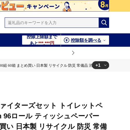
控除上限額まで
控除額を調べる
あと
***,***円
+1
0組 60箱 まとめ買い 日本製 リサイクル 防災 常備品 消耗品 生活必需品 備
 防災 常備品 消耗品 生活必需品 備蓄 ペーパー 日ハム ファイタ
ファイターズセット トイレットペ
m 96ロール ティッシュペーパー
とめ買い 日本製 リサイクル 防災 常備