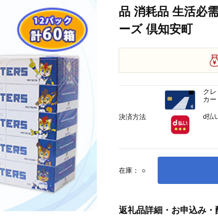
品 消耗品 生活必
ーズ 倶知安町
クレ
カー
d払
決済方法
在庫：
○
返礼品詳細・お申込み・