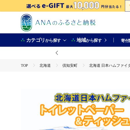
カテゴリ
地域
から探す
から探す
寄付
TOP
北海道
倶知安町
北海道 日本ハムファイター
TOP
日用品・雑貨
ほかの雑貨・日用品
北海道 日本ハムファイターズセット トイレットペーパー ダブル 30
ーズ 倶知安町