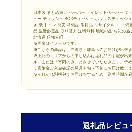
日本製 まとめ買い ペーパー トイレットペーパー テ
ュー ティッシュ BOXティッシュ ボックスティッシュ
き 紙 トイレ 防災 常備品 消耗品 リサイクル エコ 備
品 生活必需品 取り替え 送料無料 地域の品 お礼の品
北海道 倶知安町
※画像はイメージです。
※こちらの商品は、沖縄県・離島へのお届けが出来
※上記のエリアからの申し込みは返礼品の手配が出
ル」または「寄附のみ」とさせていただきます。予
※寄附金ご入金確認の翌月中旬～下旬にお届け致し
※それぞれ別梱包でお届けをするため、到着時期が
返礼品レビュ