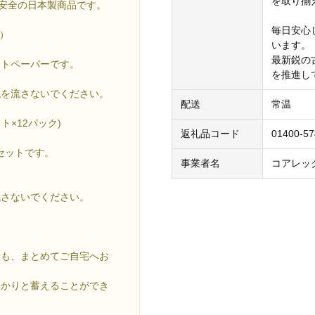
を取り揃
心安全の日本製商品です。
毎日安心
）
います。
最新鋭の
ットペーパーです。
を推進し
紙を流さないでください。
配送
常温
ト×12パック)
返礼品コード
01400-5
セットです。
事業者名
コアレッ
流さないでください。
ても、まとめてご自宅へお
っかりと蓄えることができ