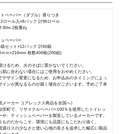
ットペーパー（ダブル）香りつき
2ロール入×8パック 計96ロール
30m 2枚重ね
シュペーパー
箱セット×12パック 計60箱
ｍｍ×210mm 枚数400枚(200組)
避けるため、火のそばに置かないでください。
お肌に合わない場合にはご使用をおやめください。
でデザイン変更になるため、お申込みのタイミングによっ
ザインが異なるものが届く場合がございます。予めご了承
。
紙メーカー コアレックス商品を全国へ》
知安町で、リサイクルペーパー100％を使用したトイレッ
ーや、ティッシュペーパーを製造しているメーカーです。
うものだからこそ、環境にも品質にもこだわり抜く。
資源ロスの少なさと使い心地の良さを追求した幅広い製品