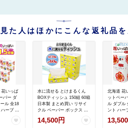
を見た人はほかにこんな返礼品を
き 花いっぱ
水に流せる とけまるくん
北海道 花
ーパー ダ
BOXティッシュ 150組 60箱
ットペーパー
ロール 全18
日本製 まとめ買い リサイ
ル ダブル 
 ハーブ 香
クル ペーパー ボックス 防
ント ハー
まとめ買い
災 常備品 日用雑貨 消耗品
め買い 防
14,500円
13,50
パー エコ
生活必需品 備蓄 福祉 ペッ
ペーパー 