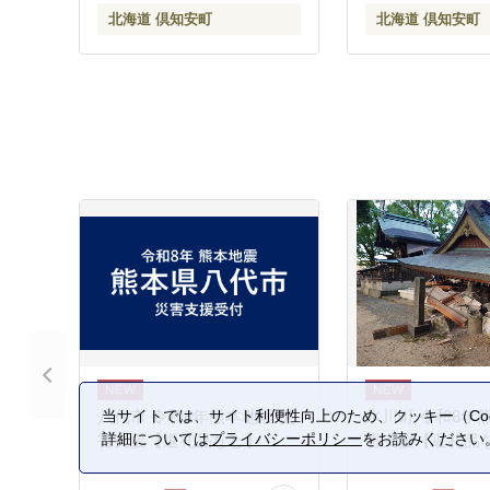
パー 紙 北海道 倶知安町 日
日用雑貨 消耗品 
北海道 倶知安町
北海道 倶知安町
用品
無料 北海道 倶知
品
当サイトでは、サイト利便性向上のため、クッキー（Coo
八代市 令和8年熊本地震 災
氷川町 令和8年
詳細については
プライバシーポリシー
をお読みください
害支援【返礼品なし】
害支援【返礼品