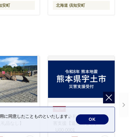
品 備蓄 日用品 生
め買い リサイクル 消耗品
知安町
北海道 倶知安町
倶知安町 福祉用
生活必需品 備蓄 送料無料
シャルティシュ
倶知安町 日用品
の利用に同意したことものといたします。
和8年熊本地震 災
宇土市 令和8年熊本地震 災
OK
返礼品なし】
害支援【返礼品なし】
_U00-0001