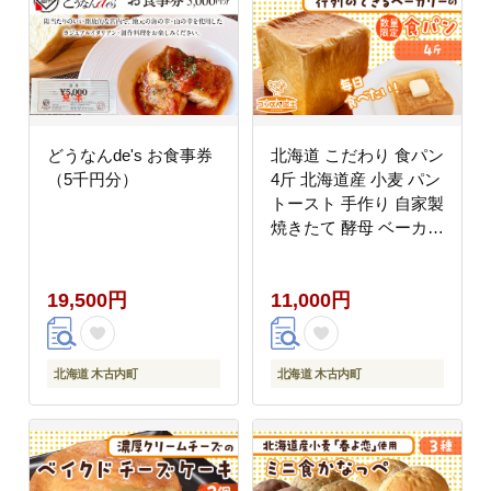
どうなんde's お食事券
北海道 こだわり 食パン
（5千円分）
4斤 北海道産 小麦 パン
トースト 手作り 自家製
焼きたて 酵母 ベーカリ
ー 朝食 朝ごはん 軽食
モーニング 道の駅 冷凍
19,500円
11,000円
グルメ お取り寄せ 人気
行列 自家用 ギフト 贈
答用 コッぺん道土 送料
無料 木古内
北海道 木古内町
北海道 木古内町