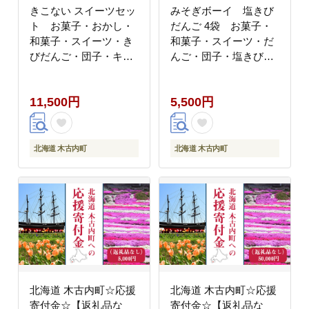
きこない スイーツセッ
みそぎボーイ 塩きび
ト お菓子・おかし・
だんご 4袋 お菓子・
和菓子・スイーツ・き
和菓子・スイーツ・だ
びだんご・団子・キャ
んご・団子・塩きびだ
ラメル・スイーツセッ
んご・きびだんご
ト・セット
11,500円
5,500円
北海道 木古内町
北海道 木古内町
北海道 木古内町☆応援
北海道 木古内町☆応援
寄付金☆【返礼品な
寄付金☆【返礼品な