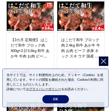
【3カ月 定期便】 はこ
はこだて和牛 ブロック
だて和牛 ブロック肉
肉 2.4kg 和牛 あか牛 牛
400g×3 計3.6kg 和牛 あ
肉 お肉 ビーフ 赤身 ネ
か牛 牛肉 お肉 ビーフ
ック スネ ウデ 国産 カ
赤身 ネック スネ ウデ
レー シチュー 冷凍 お
国産 カレー シチュー
取り寄せ ギフト ご当地
87,000円
57,500円
冷凍 お取り寄せ ギフト
グルメ 久上工藤商店 送
当サイトでは、サイト利便性向上のため、クッキー（Cookie）を使
ご当地 グルメ 久上工藤
料無料 北海道 木古内
用しています。サイトの閲覧を継続された場合、Cookieの利用に同
商店 送料無料 北海道
町 牛 肉 お肉 赤牛 ブ
意したことものといたします。
木古内町
ロック カレー シチュー
詳細については
プライバシーポリシー
をお読みください。
北海道 木古内町
北海道 木古内町
OK