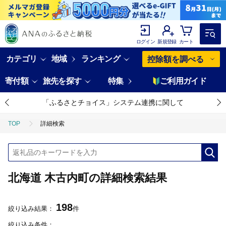
ログイン
新規登録
カート
カテゴリ
地域
ランキング
控除額を調べる
寄付額
旅先を探す
特集
ご利用ガイド
「ふるさとチョイス」システム連携に関して
TOP
詳細検索
北海道 木古内町の詳細検索結果
198
絞り込み結果：
件
絞り込み条件：