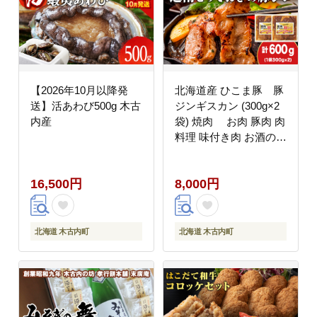
【2026年10月以降発
北海道産 ひこま豚 豚
送】活あわび500g 木古
ジンギスカン (300g×2
内産
袋) 焼肉 お肉 豚肉 肉
料理 味付き肉 お酒の肴
夕飯 おかず 特製のタレ
16,500円
8,000円
北海道 木古内町
北海道 木古内町