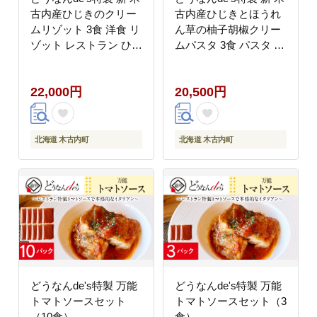
古内産ひじきのクリー
古内産ひじきとほうれ
ムリゾット 3食 洋食 リ
ん草の柚子胡椒クリー
ゾット レストラン ひき
ムパスタ 3食 パスタ 洋
じ クリームリゾット レ
食 パスタソース レスト
ンジ調理 簡単 時短 あ
ラン ひきじ ほうれん草
22,000円
20,500円
っさり 人気 お取り寄せ
柚子 クリームパスタ レ
送料無料 冷凍 北海道
ンジ調理 簡単 人気 お
木古内町
取り寄せ 送料無料 冷凍
北海道 木古内町
北海道 木古内町
北海道 木古内町
どうなんde's特製 万能
どうなんde's特製 万能
トマトソースセット
トマトソースセット（3
（10食）
食）