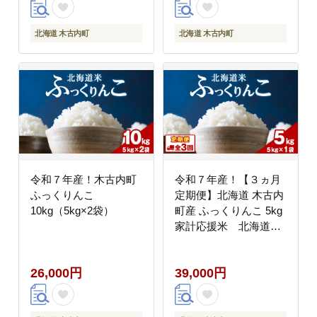
北海道 木古内町
北海道 木古内町
令和７年産！木古内町
令和７年産！【３ヵ月
ふっくりんこ
定期便】北海道 木古内
10kg（5kg×2袋）
町産 ふっくりんこ 5kg
家計応援米 北海道
米 お米・ふっくりん
こ・米・3ヶ月・3回
26,000円
39,000円