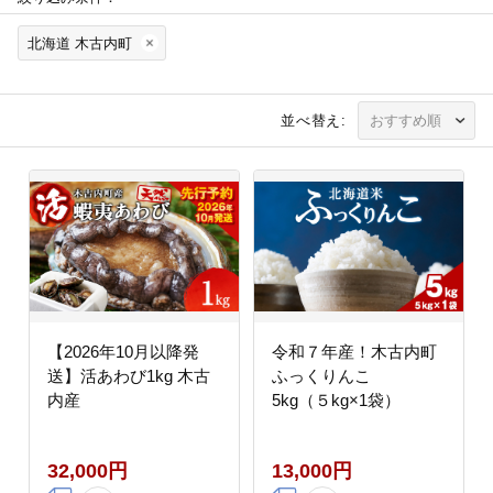
北海道 木古内町
並べ替え:
【2026年10月以降発
令和７年産！木古内町
送】活あわび1kg 木古
ふっくりんこ
内産
5kg（５kg×1袋）
32,000円
13,000円