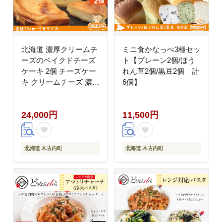
北海道 濃厚クリームチ
ミニ食かなっぺ3種セッ
ーズのベイクドチーズ
ト【プレーン2個/ほう
ケーキ 2個 チーズケー
れん草2個/黒豆2個 計
キ クリームチーズ 濃厚
6個】
ホール ケーキ 洋菓子
焼き菓子 スイーツ デザ
24,000円
11,500円
ート おやつ 道の駅 冷
凍 お取り寄せ ベーカリ
ーギフト 贈答用 送料無
料 木古内
北海道 木古内町
北海道 木古内町