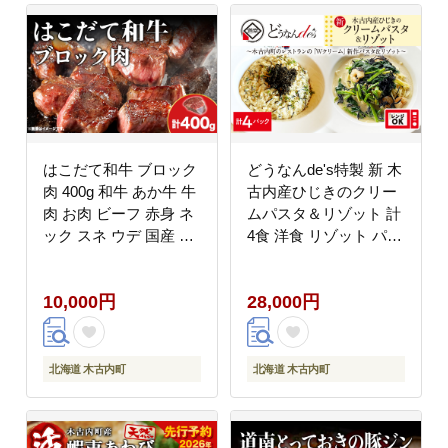
はこだて和牛 ブロック
どうなんde's特製 新 木
肉 400g 和牛 あか牛 牛
古内産ひじきのクリー
肉 お肉 ビーフ 赤身 ネ
ムパスタ＆リゾット 計
ック スネ ウデ 国産 カ
4食 洋食 リゾット パス
レー シチュー 冷凍 お
タ レストラン ひきじ
取り寄せ ギフト ご当地
クリーム レンジ調理 簡
10,000円
28,000円
グルメ 久上工藤商店 送
単 時短 あっさり 人気
料無料 北海道 木古内
お取り寄せ 送料無料 冷
町 牛 肉 お肉 赤牛 ブ
凍 北海道 木古内町
ロック カレー シチュー
北海道 木古内町
北海道 木古内町