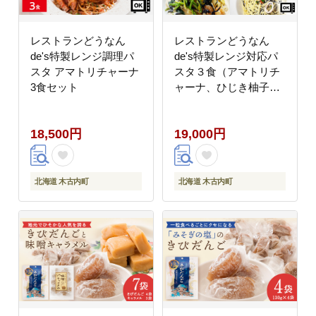
レストランどうなん
レストランどうなん
de's特製レンジ調理パ
de's特製レンジ対応パ
スタ アマトリチャーナ
スタ３食（アマトリチ
3食セット
ャーナ、ひじき柚子胡
椒クリームパスタ、ひ
じきと魚介のペペロン
18,500円
19,000円
チーノパスタ）
北海道 木古内町
北海道 木古内町