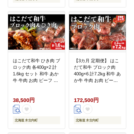
はこだて和牛 ひき肉 ブ
【3カ月 定期便】 はこ
ロック肉 各400g×2 計
だて和牛 ブロック肉
1.6kg セット 和牛 あか
400g×6 計7.2kg 和牛 あ
牛 牛肉 お肉 ビーフ 赤
か牛 牛肉 お肉 ビーフ
身 ネック スネ ウデ 国
赤身 ネック スネ ウデ
産 ハンハンバーグ カレ
国産 カレー シチュー
38,500円
172,500円
ー シチュー 冷凍 お取
冷凍 お取り寄せ ギフト
り寄せ ギフト ご当地
ご当地 グルメ 久上工藤
グルメ 久上工藤商店 送
商店 送料無料 北海道
料無料 北海道 木古内町
木古内町
北海道 木古内町
北海道 木古内町