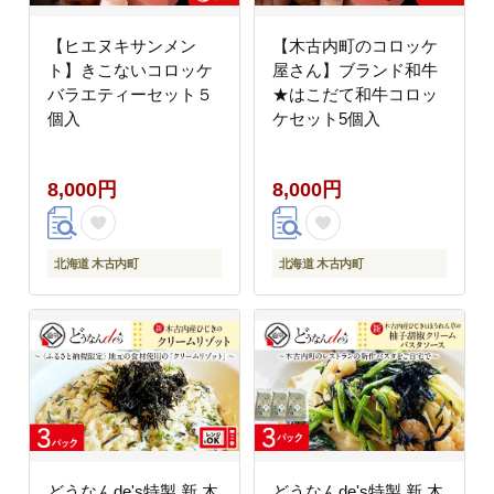
【ヒエヌキサンメン
【木古内町のコロッケ
ト】きこないコロッケ
屋さん】ブランド和牛
バラエティーセット５
★はこだて和牛コロッ
個入
ケセット5個入
8,000円
8,000円
北海道 木古内町
北海道 木古内町
どうなんde's特製 新 木
どうなんde's特製 新 木