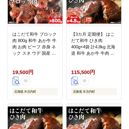
はこだて和牛 ブロック
【3カ月 定期便】 はこ
肉 800g 和牛 あか牛 牛
だて和牛 ひき肉
肉 お肉 ビーフ 赤身 ネ
400g×4袋 計4.8kg 北海
ック スネ ウデ 国産 カ
道 和牛 あか牛 牛肉 お
レー シチュー 冷凍 お
肉 肉 ビーフ 赤身 挽き
取り寄せ ギフト ご当地
肉 ネック スネ ウデ 国
19,500円
115,500円
グルメ 久上工藤商店 送
産 味付き ハンバーグ
料無料 北海道 木古内
冷凍 お取り寄せ ギフト
町 牛 肉 お肉 赤牛 ブ
ご当地 グルメ 久上工藤
ロック カレー シチュー
商店 送料無料
北海道 木古内町
北海道 木古内町