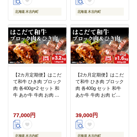
北海道 木古内町
北海道 木古内町
【2カ月定期便】はこだ
【2カ月定期便】はこだ
て和牛 ひき肉 ブロック
て和牛 ひき肉 ブロック
肉 各400g×2 セット 和
肉 各400g セット 和牛
牛 あか牛 牛肉 お肉 ビ
あか牛 牛肉 お肉 ビー
ーフ 赤身 国産 ハンバ
フ 赤身 国産 ハンバー
ーグ カレー シチュー
グ カレー シチュー 冷
77,000円
39,000円
冷凍 お取り寄せ ギフト
凍 お取り寄せ ギフト
ご当地 グルメ 久上工藤
ご当地 グルメ 久上工藤
商店 送料無料 北海道
商店 送料無料 北海道
木古内町
木古内町
北海道 木古内町
北海道 木古内町