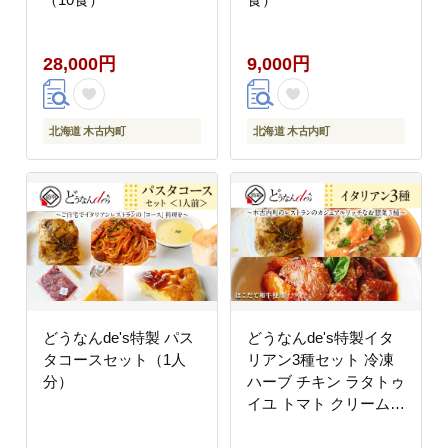
28,000円
9,000円
北海道 木古内町
北海道 木古内町
どうなんde's特製 パス
どうなんde's特製イタ
タコースセット（1人
リアン3種セット 冷凍
分）
ハーブ チキン ラタトゥ
イユ トマト クリーム煮
本格 レストラン 特別
ディナー お取り寄せ お