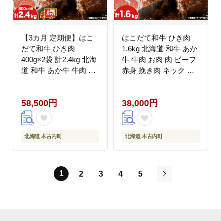
【3カ月 定期便】はこ
はこだて和牛 ひき肉
だて和牛 ひき肉
1.6kg 北海道 和牛 あか
400g×2袋 計2.4kg 北海
牛 牛肉 お肉 肉 ビーフ
道 和牛 あか牛 牛肉 お
赤身 挽き肉 ネック ス
肉 肉 ビーフ 赤身 挽き
ネ ウデ 国産 味付き ハ
肉 ネック スネ ウデ 国
ンバーグ 冷凍 お取り寄
58,500円
38,000円
産 味付き ハンバーグ
せ ギフト ご当地 グル
冷凍 お取り寄せ ギフト
メ 久上工藤商店 送料無
ご当地 グルメ 久上工藤
料 牛肉・お肉・ハン
商店 送料無料
バーグ・はこだて和
北海道 木古内町
北海道 木古内町
牛・挽肉・あか牛
1
2
3
4
5
次