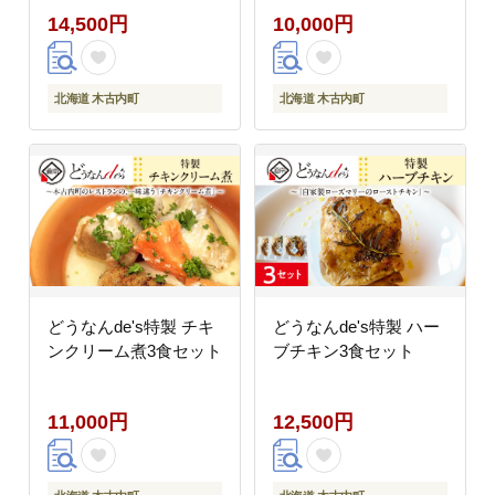
14,500円
10,000円
手軽 湯煎 簡単調理 送
料無料 北海道 木古内町
北海道 木古内町
北海道 木古内町
どうなんde's特製 チキ
どうなんde's特製 ハー
ンクリーム煮3食セット
ブチキン3食セット
11,000円
12,500円