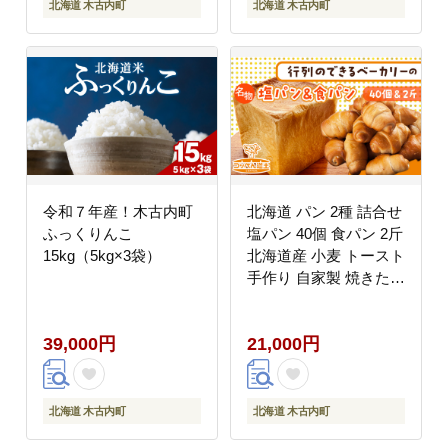
北海道 木古内町
北海道 木古内町
令和７年産！木古内町
北海道 パン 2種 詰合せ
ふっくりんこ
塩パン 40個 食パン 2斤
15kg（5kg×3袋）
北海道産 小麦 トースト
手作り 自家製 焼きたて
ベーカリー 朝食 朝ごは
ん 軽食 モーニング 冷
39,000円
21,000円
凍 お取り寄せ 食べ比べ
セット 人気 ギフト 贈
答用
北海道 木古内町
北海道 木古内町