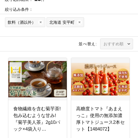
絞り込み条件：
飲料（酒以外）
北海道 安平町
並べ替え:
食物繊維を含む菊芋茶!
高糖度トマト『あまえ
包み込むような甘み!
っこ』使用の無添加濃
『菊芋美人茶』2g10パ
厚トマトジュース2本セ
ック×4袋入り
ット【1484072】
【1144715】