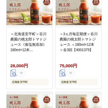
＜北海道安平町＞谷川
＜3ヵ月毎定期便＞谷川
農園の桃太郎トマトジ
農園の桃太郎トマトジ
ュース《食塩無添加》
ュース ＜180ml×12本
180ml×12本
＞全3回【4001379】
【1339512】
26,000円
75,000円
北海道 安平町
北海道 安平町