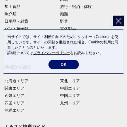
加工食品
旅行・宿泊・体験
魚介類
麺類
日用品・雑貨
野菜
パン・菓子類
電化製品
フルーツ
卵・乳製品
当サイトでは、サイト利便性向上のため、クッキー（Cookie）を使
用しています。サイトの閲覧を継続された場合、Cookieの利用に同
ファッション
米・穀物
意したことものといたします。
飲料(酒以外)
返礼品なし
詳細については
プライバシーポリシー
をお読みください。
OK
地域から探す
北海道エリア
東北エリア
関東エリア
中部エリア
近畿エリア
中国エリア
四国エリア
九州エリア
沖縄エリア
ふるさと納税ガイド