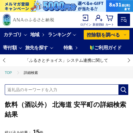
ログイン
新規登録
カート
カテゴリ
地域
ランキング
控除額を調べる
寄付額
旅先を探す
特集
ご利用ガイド
「ふるさとチョイス」システム連携に関して
TOP
詳細検索
飲料（酒以外） 北海道 安平町の詳細検索
結果
15
絞り込み結果：
件