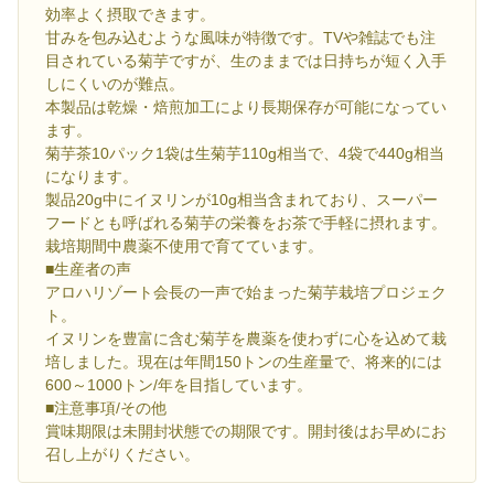
効率よく摂取できます。
甘みを包み込むような風味が特徴です。TVや雑誌でも注
目されている菊芋ですが、生のままでは日持ちが短く入手
しにくいのが難点。
本製品は乾燥・焙煎加工により長期保存が可能になってい
ます。
菊芋茶10パック1袋は生菊芋110g相当で、4袋で440g相当
になります。
製品20g中にイヌリンが10g相当含まれており、スーパー
フードとも呼ばれる菊芋の栄養をお茶で手軽に摂れます。
栽培期間中農薬不使用で育てています。
■生産者の声
アロハリゾート会長の一声で始まった菊芋栽培プロジェク
ト。
イヌリンを豊富に含む菊芋を農薬を使わずに心を込めて栽
培しました。現在は年間150トンの生産量で、将来的には
600～1000トン/年を目指しています。
■注意事項/その他
賞味期限は未開封状態での期限です。開封後はお早めにお
召し上がりください。