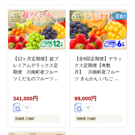
ルーツ[B11701t12]
【12ヶ月定期便】超プ
【全6回定期便】デラッ
レミアムデラックス定
クス定期便【奇数
期便 川南町産フルー
月】 川南町産フルー
ツくだものフルーツき
ツ きんかん いちご フ
んかんくだものフルー
ルーツくだもの 完熟マ
ツいちご果物フルーツ
ンゴー ぶどう ピオーネ
341,000円
99,000円
完熟マンゴー果物フル
果物 フルーツ 赤肉 フ
ーツぶどうフルーツピ
ルーツ メロン フルーツ
オーネフルーツシャイ
[C11719t6]
ンフルーツマスカット
宮崎県 川南町
宮崎県 川南町
フルーツ大玉メロン
[B11702t12]