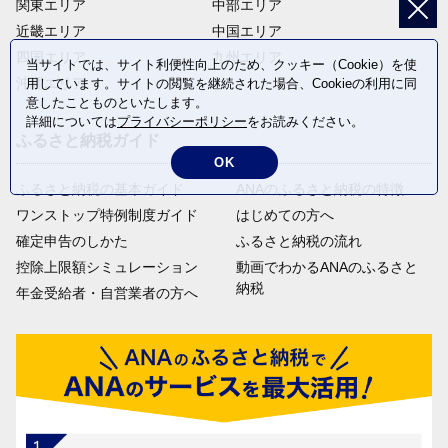
関東エリア
中部エリア
近畿エリア
中国エリア
四国エリア
九州エリア
当サイトでは、サイト利便性向上のため、クッキー（Cookie）を使
沖縄エリア
用しています。サイトの閲覧を継続された場合、Cookieの利用に同
意したことものといたします。
詳細については
プライバシーポリシー
をお読みください。
ふるさと納税ガイド
OK
ふるさと納税の基本ガイド
ANAのふるさと納税の特徴
ワンストップ特例制度ガイド
はじめての方へ
確定申告のしかた
ふるさと納税の流れ
控除上限額シミュレーション
動画でわかるANAのふるさと
納税
年金受給者・自営業者の方へ