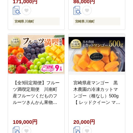
171,000円
86,000円
どうフルーツ果物シャ
物ぶどうフルーツ果物
インマスカットフルー
ビオーネフルーツシャ
ツメロン果物フルーツ
インフルーツマスカッ
[B11703t6]
トフルーツ[D11704t6]
宮崎県 川南町
宮崎県 川南町
【全9回定期便】フルー
宮崎県産マンゴー 黒
ツ満喫定期便 川南町
木農園の冷凍カットマ
産フルーツくだものフ
ンゴー（種なし）500g
ルーツきんかん果物フ
【 レッドクイーン マン
ルーツいちごくだもの
ゴー 果物 フルーツ ス
フルーツ完熟マンゴー
イーツ 】 [C03202]
109,000円
20,000円
果物フルーツぶどうフ
ルーツピオーネフルー