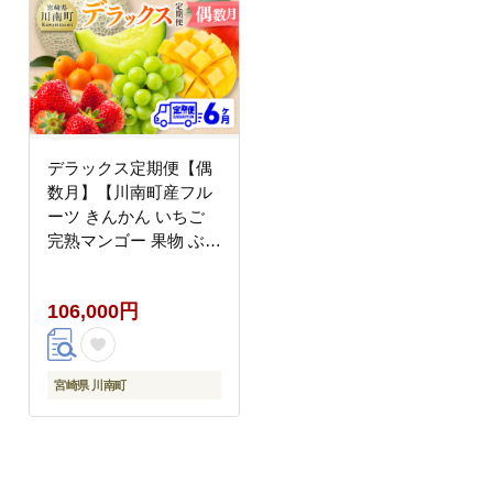
デラックス定期便【偶
数月】【川南町産フル
ーツ きんかん いちご
完熟マンゴー 果物 ぶど
う シャインマスカット
メロン 全6回定期便】
106,000円
[C11717t6]
宮崎県 川南町