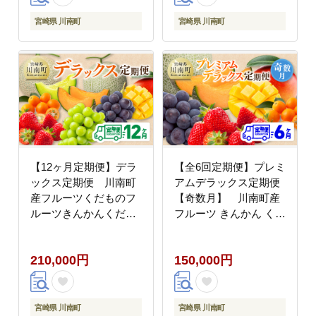
ツシャインマスカット
フルーツ[D11701t9]
宮崎県 川南町
宮崎県 川南町
【12ヶ月定期便】デラ
【全6回定期便】プレミ
ックス定期便 川南町
アムデラックス定期便
産フルーツくだものフ
【奇数月】 川南町産
ルーツきんかんくだも
フルーツ きんかん くだ
のフルーツいちご果物
もの いちご フルーツ
フルーツ完熟マンゴー
完熟マンゴー 果物 ぶど
210,000円
150,000円
果物フルーツぶどうフ
う ピオーネ 赤肉メロン
ルーツピオーネフルー
メロン [C11718t6]
ツシャインマスカット
フルーツ大玉メロンフ
宮崎県 川南町
宮崎県 川南町