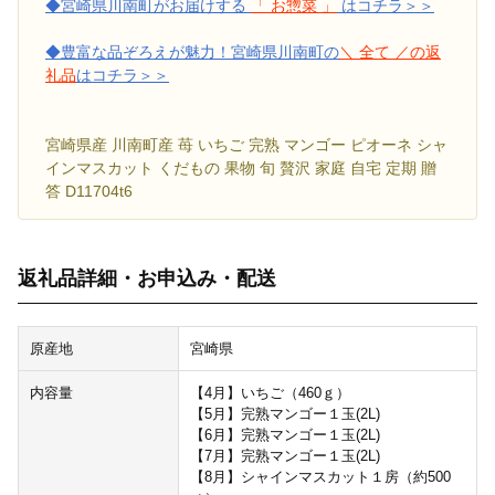
◆宮崎県川南町がお届けする
「 お惣菜 」
はコチラ＞＞
◆豊富な品ぞろえが魅力！宮崎県川南町の
＼ 全て ／の返
礼品
はコチラ＞＞
宮崎県産 川南町産 苺 いちご 完熟 マンゴー ピオーネ シャ
インマスカット くだもの 果物 旬 贅沢 家庭 自宅 定期 贈
答 D11704t6
返礼品詳細・お申込み・配送
原産地
宮崎県
内容量
【4月】いちご（460ｇ）
【5月】完熟マンゴー１玉(2L)
【6月】完熟マンゴー１玉(2L)
【7月】完熟マンゴー１玉(2L)
【8月】シャインマスカット１房（約500