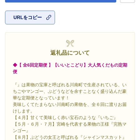
URLをコピー
お気に入
返礼品について
◆【 全6回定期便 】【いいとこどり】大人気くだもの定期
便
『
』は果物の宝庫と呼ばれる川南町で生産されている、い
ちごやマンゴー、ぶどうなどを余すことなく盛り込んだ豪
華な定期便となっています！
美味しくてたまらない川南町の果物を、全６回に渡りお届
けします。
【４月】甘くて美味しく赤い宝石のような『いちご』
【５月・６月・７月】宮崎を代表する果物の王様『完熟マ
ンゴー』
【８月】ぶどうの女王と呼ばれる『シャインマスカット』