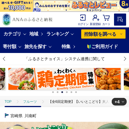
ログイン
新規登録
カート
カテゴリ
地域
ランキング
控除額を調べる
寄付額
旅先を探す
特集
ご利用ガイド
「ふるさとチョイス」システム連携に関して
+4
TOP
フルーツ
【全6回定期便】【いいとこどり】大人気くだもの定
TOP
フルーツ
いちご
【全6回定期便】【いいとこどり】大
宮崎県
川南町
TOP
フルーツ
マンゴー
【全6回定期便】【いいとこどり】