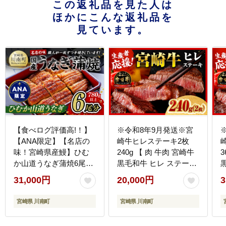
この返礼品を見た人は
ほかにこんな返礼品を
見ています。
【食べログ評価高!！】
※令和8年9月発送※宮
【ANA限定】【名店の
崎牛ヒレステーキ2枚
味！宮崎県産鰻】ひむ
240g 【 肉 牛肉 宮崎牛
3
か山道うなぎ蒲焼6尾分
黒毛和牛 ヒレ ステーキ
(780g以上) 【 国産 うな
ミヤチク 】
31,000円
20,000円
3
ぎ ウナギ 鰻 】
［C00684r809］
［
[B08413]
宮崎県 川南町
宮崎県 川南町