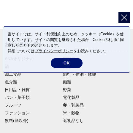
当サイトでは、サイト利便性向上のため、クッキー（Cookie）を使
用しています。サイトの閲覧を継続された場合、Cookieの利用に同
お礼の品から探す
意したことものといたします。
詳細については
プライバシーポリシー
をお読みください。
ANAオリジナル
定期便
OK
酒
肉類
加工食品
旅行・宿泊・体験
魚介類
麺類
日用品・雑貨
野菜
パン・菓子類
電化製品
フルーツ
卵・乳製品
ファッション
米・穀物
飲料(酒以外)
返礼品なし