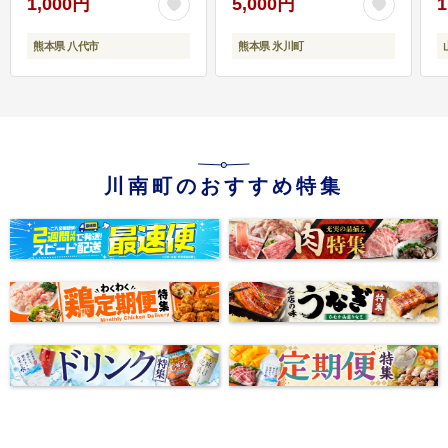
1,000円
5,000円
1
熊本県 八代市
熊本県 氷川町
川南町のおすすめ特集