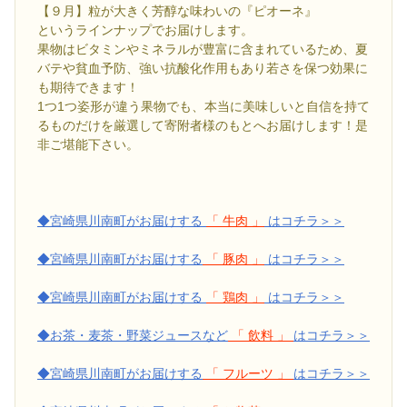
【９月】粒が大きく芳醇な味わいの『ピオーネ』
というラインナップでお届けします。
果物はビタミンやミネラルが豊富に含まれているため、夏
バテや貧血予防、強い抗酸化作用もあり若さを保つ効果に
も期待できます！
1つ1つ姿形が違う果物でも、本当に美味しいと自信を持て
るものだけを厳選して寄附者様のもとへお届けします！是
非ご堪能下さい。
◆宮崎県川南町がお届けする
「 牛肉 」
はコチラ＞＞
◆宮崎県川南町がお届けする
「 豚肉 」
はコチラ＞＞
◆宮崎県川南町がお届けする
「 鶏肉 」
はコチラ＞＞
◆お茶・麦茶・野菜ジュースなど
「 飲料 」
はコチラ＞＞
◆宮崎県川南町がお届けする
「 フルーツ 」
はコチラ＞＞