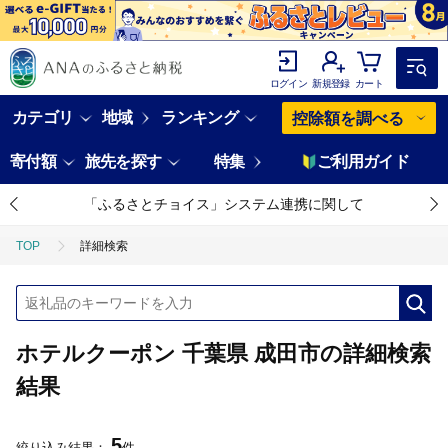
ログイン
新規登録
カート
カテゴリ
地域
ランキング
控除額を調べる
寄付額
旅先を探す
特集
ご利用ガイド
「ふるさとチョイス」システム連携に関して
TOP
詳細検索
ホテルクーポン 千葉県 成田市の詳細検索
結果
5
絞り込み結果：
件