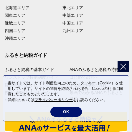
北海道エリア
東北エリア
関東エリア
中部エリア
近畿エリア
中国エリア
四国エリア
九州エリア
沖縄エリア
ふるさと納税ガイド
ふるさと納税の基本ガイド
ANAのふるさと納税の特徴
ワンストップ特例制度ガイド
はじめての方へ
当サイトでは、サイト利便性向上のため、クッキー（Cookie）を使
確定申告のしかた
ふるさと納税の流れ
用しています。サイトの閲覧を継続された場合、Cookieの利用に同
控除上限額シミュレーション
動画でわかるANAのふるさと
意したことものといたします。
納税
詳細については
プライバシーポリシー
をお読みください。
年金受給者・自営業者の方へ
OK