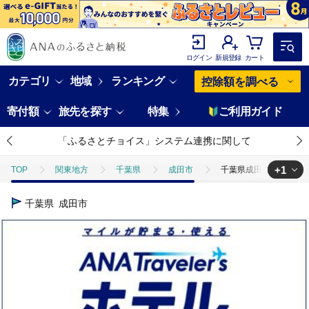
ログイン
新規登録
カート
カテゴリ
地域
ランキング
控除額を調べる
寄付額
旅先を探す
特集
ご利用ガイド
「ふるさとチョイス」システム連携に関して
+1
TOP
関東地方
千葉県
成田市
千葉県成田市 ANAトラ
TOP
ANAオリジナル
ANA関連返礼品
ホテルクーポン
千葉県
成田市