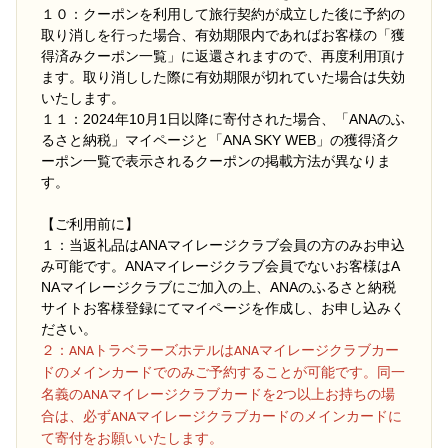
１０：クーポンを利用して旅行契約が成立した後に予約の
取り消しを行った場合、有効期限内であればお客様の「獲
得済みクーポン一覧」に返還されますので、再度利用頂け
ます。取り消しした際に有効期限が切れていた場合は失効
いたします。
１１：2024年10月1日以降に寄付された場合、「ANAのふ
るさと納税」マイページと「ANA SKY WEB」の獲得済ク
ーポン一覧で表示されるクーポンの掲載方法が異なりま
す。
【ご利用前に】
１：当返礼品はANAマイレージクラブ会員の方のみお申込
み可能です。ANAマイレージクラブ会員でないお客様はA
NAマイレージクラブにご加入の上、ANAのふるさと納税
サイトお客様登録にてマイページを作成し、お申し込みく
ださい。
２
：ANAトラベラーズホテルはANAマイレージクラブカー
ドのメインカードでのみご予約することが可能です。同一
名義のANAマイレージクラブカードを2つ以上お持ちの場
合は、必ずANAマイレージクラブカードのメインカードに
て寄付をお願いいたします。