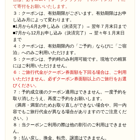
て寄付をお願いいたします。
３：クーポンは、有効期限がございます。有効期限はお申
し込み月によって変わります。
■1月から6月お申し込み（決済完了）→ 翌年７月末日まで
■7月から12月お申し込み（決済完了）→ 翌々年１月末日
まで
４：クーポンは、有効期限内の「ご予約」ならびに「ご宿
泊」へのみご利用いただけます。
５：クーポンは、予約時のみ利用可能です。現地での精算
にはご利用いただけません。
６：ご旅行代金がクーポン券面額を下回る場合は、ご利用
いただけません。必ずクーポン券面額以上のご旅行をお選
びください。
７：予約成立後のクーポン適用はできません。一度予約を
取り消したうえ、再度ご予約をお願いします。
（満席・満室のためお取り直しができない場合や、同一内
容でもご旅行代金が異なる場合がありますのでご注意くだ
さい。）
８：当クーポンご利用の際は他の割引のご利用はできませ
ん。
９：払い戻し、換金、転売、譲渡はできません。