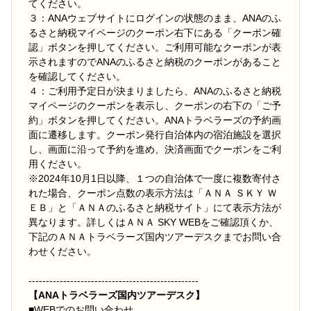
てください。
３：ANAウェブサイトにログインの状態のまま、ANAのふ
るさと納税マイページのクーポン右下にある「クーポン確
認」ボタンを押してください。ご利用可能なクーポンが表
示されますのでANAのふるさと納税のクーポンがあること
を確認してください。
４：ご利用予定日が決まりましたら、ANAのふるさと納税
マイページのクーポンを表示し、クーポンの右下の「ご予
約」ボタンを押してください。ANAトラベラーズの予約画
面に遷移します。クーポン発行自治体内の宿泊施設を選択
し、画面に沿って予約を進め、決済画面でクーポンをご利
用ください。
※2024年10月1日以降、１つの自治体で一度に複数寄付さ
れた場合、クーポン点数の表示方法は「ＡＮＡ ＳＫＹ Ｗ
ＥＢ」と「ＡＮＡのふるさと納税サイト」にて表示方法が
異なります。詳しくはＡＮＡ SKY WEBをご確認頂くか、
下記のＡＮＡトラベラーズ国内ツアーデスクまでお問い合
わせください。
-------------------------------------------------
【ANAトラベラーズ国内ツアーデスク】
■
WEBでのお問い合わせ