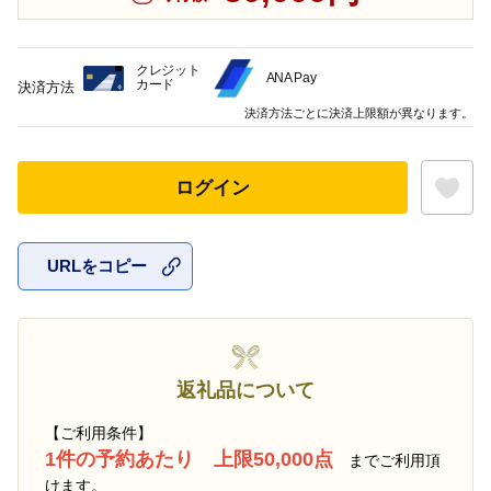
クレジット
ANA Pay
カード
決済方法
決済方法ごとに決済上限額が異なります。
ログイン
URLをコピー
お気に入
返礼品について
【ご利用条件】
1件の予約あたり 上限50,000点
までご利用頂
けます。