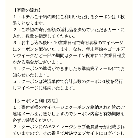
【寄附の流れ】
１：ホテルご予約の際にご利用いただけるクーポンは１枚
限りとなります。
２：ご希望の寄付金額の返礼品を決めていただきカートに
入れ、数量を指定してください。
３：お申し込み後5～10営業日程で寄附者様のマイページ
にクーポンを配布いたします。なお、年末年始やゴールデ
ンウイークなど一部の期間はクーポン配布に14営業日程度
かかる場合がございます。
４：クーポンの準備ができましたら準備完了メールにてお
知らせいたします。
５：クーポンは決済単位で合計点数のクーポン1枚を発行
しマイページに格納いたします。
【クーポンご利用方法】
１：寄付者様のマイページにクーポンが格納された旨のご
連絡メールをお送りしますのでクーポン内容と有効期限を
必ずご確認ください。
２：クーポンにANAマイレージクラブ会員番号が記載され
ていますので、その番号でANAウェブサイトにログインし