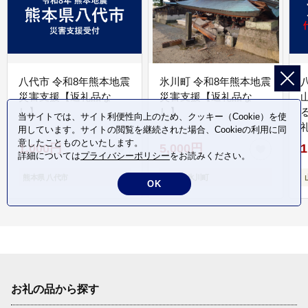
八代市 令和8年熊本地震
氷川町 令和8年熊本地震
災害支援【返礼品な
災害支援【返礼品な
し】
し】
当サイトでは、サイト利便性向上のため、クッキー（Cookie）を使
用しています。サイトの閲覧を継続された場合、Cookieの利用に同
意したことものといたします。
1,000円
5,000円
1
詳細については
プライバシーポリシー
をお読みください。
熊本県 八代市
熊本県 氷川町
OK
お礼の品から探す