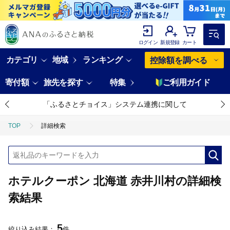
ログイン
新規登録
カート
カテゴリ
地域
ランキング
控除額を調べる
寄付額
旅先を探す
特集
ご利用ガイド
「ふるさとチョイス」システム連携に関して
TOP
詳細検索
ホテルクーポン 北海道 赤井川村の詳細検
索結果
5
絞り込み結果：
件