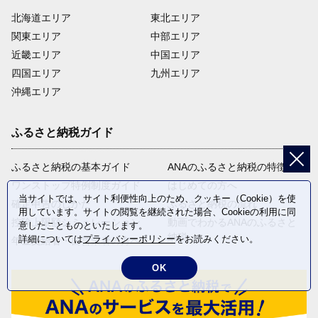
北海道エリア
東北エリア
関東エリア
中部エリア
近畿エリア
中国エリア
四国エリア
九州エリア
沖縄エリア
ふるさと納税ガイド
ふるさと納税の基本ガイド
ANAのふるさと納税の特徴
ワンストップ特例制度ガイド
はじめての方へ
当サイトでは、サイト利便性向上のため、クッキー（Cookie）を使
確定申告のしかた
ふるさと納税の流れ
用しています。サイトの閲覧を継続された場合、Cookieの利用に同
控除上限額シミュレーション
動画でわかるANAのふるさと
意したことものといたします。
納税
詳細については
プライバシーポリシー
をお読みください。
年金受給者・自営業者の方へ
OK